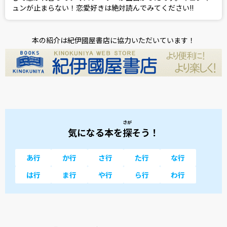
ュンが止まらない！恋愛好きは絶対読んでみてください!!
本の紹介は紀伊國屋書店に協力いただいています！
さが
気になる本を
探
そう！
あ行
か行
さ行
た行
な行
は行
ま行
や行
ら行
わ行