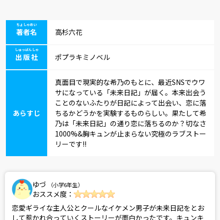
ちょしゃめい
著者名
高杉六花
しゅっぱんしゃ
出版社
ポプラキミノベル
真面目で現実的な希乃のもとに、最近SNSでウワ
サになっている「未来日記」が届く。本来出会う
ことのないふたりが日記によって出会い、恋に落
あらすじ
ちるかどうかを実験するものらしい。果たして希
乃は「未来日記」の通り恋に落ちるのか？切なさ
1000%&胸キュンが止まらない究極のラブストー
リーです!!
ゆづ
（小学6年生）
おススメ度：
恋愛ギライな主人公とクールなイケメン男子が未来日記をとお
して惹かれ合っていくストーリーが面白かったです。キュンキ