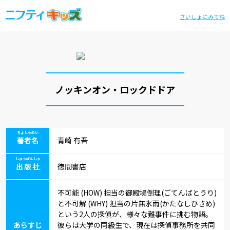
さいしょにみてね
ノッキンオン・ロックドドア
ちょしゃめい
著者名
青崎 有吾
しゅっぱんしゃ
出版社
徳間書店
不可能 (HOW) 担当の御殿場倒理(ごてんばとうり)
と不可解 (WHY) 担当の片無氷雨(かたなしひさめ)
という2人の探偵が、様々な難事件に挑む物語。
あらすじ
彼らは大学の同級生で、現在は探偵事務所を共同