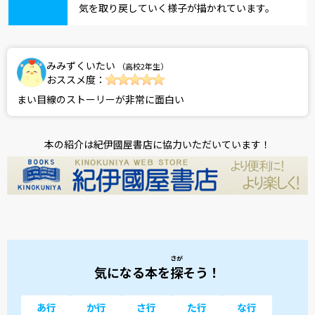
気を取り戻していく様子が描かれています。
みみずくいたい
（高校2年生）
おススメ度：
まい目線のストーリーが非常に面白い
本の紹介は紀伊國屋書店に協力いただいています！
さが
気になる本を
探
そう！
あ行
か行
さ行
た行
な行