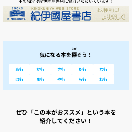
本の紹介は紀伊國屋書店に協力いただいています！
さが
気になる本を
探
そう！
あ行
か行
さ行
た行
な行
は行
ま行
や行
ら行
わ行
ぜひ「この本がおススメ」という本を
紹介してください！