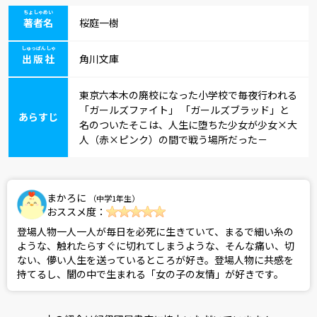
ちょしゃめい
著者名
桜庭一樹
しゅっぱんしゃ
出版社
角川文庫
東京六本木の廃校になった小学校で毎夜行われる
「ガールズファイト」 「ガールズブラッド」と
あらすじ
名のついたそこは、人生に堕ちた少女が少女×大
人（赤×ピンク）の間で戦う場所だった－
まかろに
（中学1年生）
おススメ度：
登場人物一人一人が毎日を必死に生きていて、まるで細い糸の
ような、触れたらすぐに切れてしまうような、そんな痛い、切
ない、儚い人生を送っているところが好き。登場人物に共感を
持てるし、闇の中で生まれる「女の子の友情」が好きです。