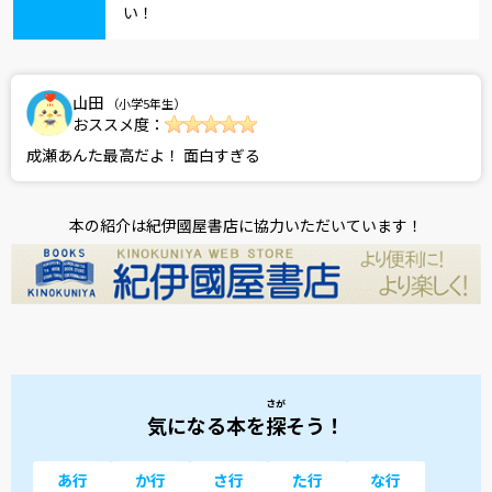
い！
山田
（小学5年生）
おススメ度：
成瀬あんた最高だよ！ 面白すぎる
本の紹介は紀伊國屋書店に協力いただいています！
さが
気になる本を
探
そう！
あ行
か行
さ行
た行
な行