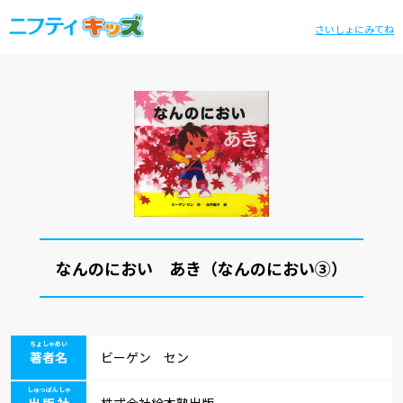
さいしょにみてね
なんのにおい あき（なんのにおい③）
ちょしゃめい
著者名
ビーゲン セン
しゅっぱんしゃ
出版社
株式会社絵本塾出版