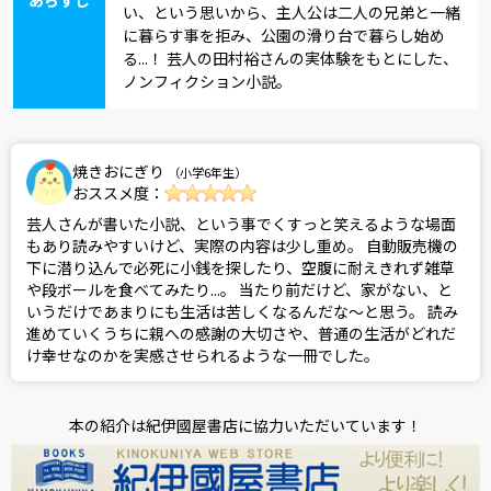
い、という思いから、主人公は二人の兄弟と一緒
に暮らす事を拒み、公園の滑り台で暮らし始め
る...！ 芸人の田村裕さんの実体験をもとにした、
ノンフィクション小説。
焼きおにぎり
（小学6年生）
おススメ度：
芸人さんが書いた小説、という事でくすっと笑えるような場面
もあり読みやすいけど、実際の内容は少し重め。 自動販売機の
下に潜り込んで必死に小銭を探したり、空腹に耐えきれず雑草
や段ボールを食べてみたり...。 当たり前だけど、家がない、と
いうだけであまりにも生活は苦しくなるんだな〜と思う。 読み
進めていくうちに親への感謝の大切さや、普通の生活がどれだ
け幸せなのかを実感させられるような一冊でした。
本の紹介は紀伊國屋書店に協力いただいています！