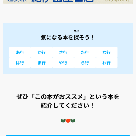
さが
気になる本を
探
そう！
あ行
か行
さ行
た行
な行
は行
ま行
や行
ら行
わ行
ぜひ「この本がおススメ」という本を
紹介してください！