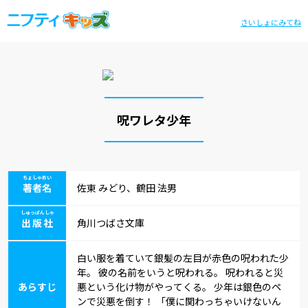
さいしょにみてね
呪ワレタ少年
ちょしゃめい
著者名
佐東 みどり、鶴田 法男
しゅっぱんしゃ
出版社
角川つばさ文庫
白い服を着ていて銀髪の左目が赤色の呪われた少
年。 彼の名前をいうと呪われる。 呪われると災
あらすじ
悪という化け物がやってくる。 少年は銀色のペ
ンで災悪を倒す！ 「僕に関わっちゃいけないん