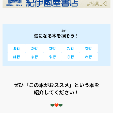
さが
気になる本を
探
そう！
あ行
か行
さ行
た行
な行
は行
ま行
や行
ら行
わ行
ぜひ「この本がおススメ」という本を
紹介してください！