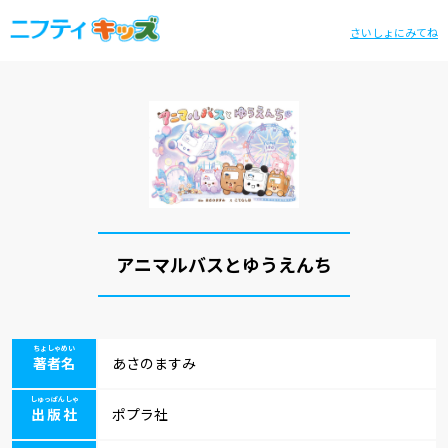
さいしょにみてね
アニマルバスとゆうえんち
ちょしゃめい
著者名
あさのますみ
しゅっぱんしゃ
出版社
ポプラ社