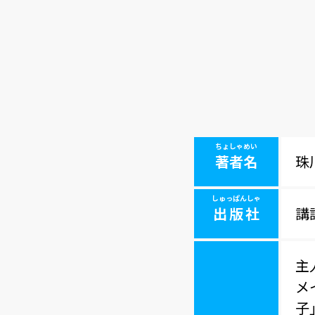
ちょしゃめい
著者名
珠
しゅっぱんしゃ
出版社
講
主
メ
子