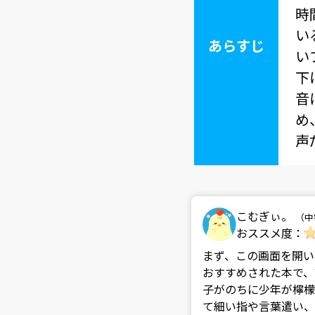
時
い
あらすじ
い
下
音
め
声
こむぎぃ。
（中
おススメ度：
まず、この画面を開い
おすすめされた本で、
子がのちに少年が檸檬
て細い指や言葉遣い、