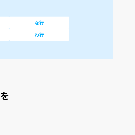
な行
わ行
本を