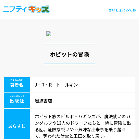
さいしょにみてね
ホビットの冒険
ちょしゃめい
著者名
J・R・R・トールキン
しゅっぱんしゃ
出版社
岩波書店
ホビット族のビルボ・バギンズが、魔法使いのガ
ンダルフや13人のドワーフたちと一緒に冒険に出
あらすじ
る話。危険な戦いや不気味な出来事を乗り越え
て、奪われた財宝と王国を取り戻す。