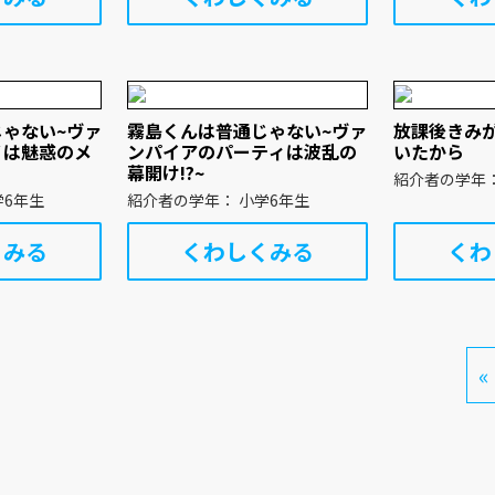
ゃない~ヴァ
霧島くんは普通じゃない~ヴァ
放課後きみ
ノは魅惑のメ
ンパイアのパーティは波乱の
いたから
幕開け!?~
学年： 小学6年生
紹介者の学年： 小学6年生
くみる
くわしくみる
くわ
«