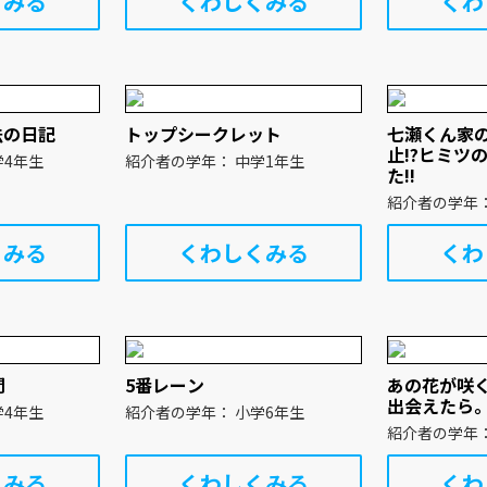
くみる
くわしくみる
くわ
法の日記
トップシークレット
七瀬くん家
止!?ヒミツ
学年： 小学4年生
紹介者の学年： 中学1年生
た!!
くみる
くわしくみる
くわ
間
5番レーン
あの花が咲
出会えたら
学年： 小学4年生
紹介者の学年： 小学6年生
くみる
くわしくみる
くわ