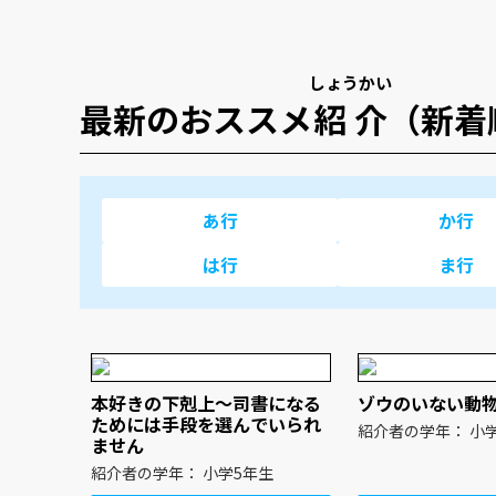
しょうかい
最新のおススメ
紹介
（新着
あ行
か行
は行
ま行
本好きの下剋上～司書になる
ゾウのいない動
ためには手段を選んでいられ
紹介者の
ません
紹介者の学年： 小学5年生