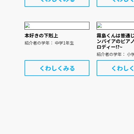
本好きの下剋上
霧島くんは普通じ
ンパイアのピア
紹介者の学年： 中学1年生
ロディー!?~
紹介者の
くわしくみる
くわし