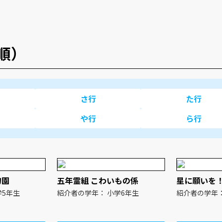
順）
さ行
た行
や行
ら行
物園
五年霊組 こわいもの係
星に願いを
学年： 小学5年生
紹介者の学年： 小学6年生