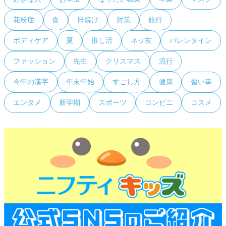
花粉症
食
日焼け
対策
旅行
ボディケア
夏
推し活
ネッ友
バレンタイン
ファッション
先生
クリスマス
流行
今年の漢字
年末年始
すごし方
健康
習い事
エンタメ
新学期
スポーツ
コンビニ
コスメ