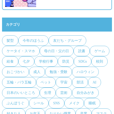
カテゴリ
髪型
今年のほうふ
友だち・グループ
ケータイ・スマホ
母の日・父の日
読書
ゲーム
給食
七夕
学校行事
防災
SDGs
校則
おこづかい
成人
勉強・受験
ハロウィン
五輪・パラ五輪
ペット
宇宙
部活
AI
日本のいいところ
生理
芸術
自分みがき
ぶんぼうぐ
シール
SNS
メイク
睡眠
好きな人
お年玉
なりたい職業
卒業
マスク