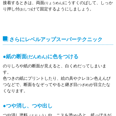
接着するときは、両面
にうすくのばして、しっか
(りょうめん)
り押し付
けて固定するようにしましょう。
(おしつ)
さらにレベルアップスーパーテクニック
●紙の断面
に色をつける
(だんめん)
のりしろや紙の断面が見えると、白くめだってしまいま
す。
色つきの紙にプリントしたり、絵の具やクレヨン色えんぴ
つなどで、断面をなぞってやると継ぎ目
が目立たな
(つぎめ)
くなります。
●つや消し、つや出し
つや消し塗料
や、ニスを塗
ると、紙っぽさが
（とりょう）
(ぬ)