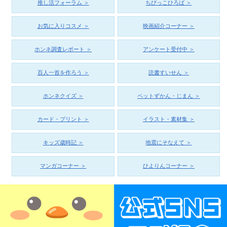
推し活フォーラム ＞
ちびっこひろば ＞
お気に入りコスメ ＞
映画紹介コーナー ＞
ホンネ調査レポート ＞
アンケート受付中 ＞
百人一首を作ろう ＞
読書すいせん ＞
ホンネクイズ ＞
ペットずかん・じまん ＞
カード・プリント ＞
イラスト・素材集 ＞
キッズ歳時記 ＞
地震にそなえて ＞
マンガコーナー ＞
ひよりんコーナー ＞