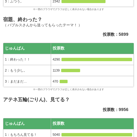
ふつう。
2342
宿題、終わった？
（ バブルスさんから送ってもらったテーマ！ ）
投票数：
5899
じゅんばん
投票数
終わった！！
4290
もう少し。
1139
まだまだ…
470
アテネ五輪(ごりん)、見てる？
投票数：
9956
じゅんばん
投票数
もちろん見てる！
5040