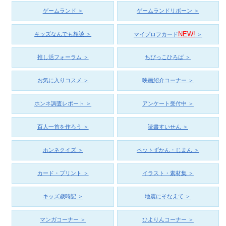
ゲームランド ＞
ゲームランドリボーン ＞
NEW!
キッズなんでも相談 ＞
マイプロフカード
＞
推し活フォーラム ＞
ちびっこひろば ＞
お気に入りコスメ ＞
映画紹介コーナー ＞
ホンネ調査レポート ＞
アンケート受付中 ＞
百人一首を作ろう ＞
読書すいせん ＞
ホンネクイズ ＞
ペットずかん・じまん ＞
カード・プリント ＞
イラスト・素材集 ＞
キッズ歳時記 ＞
地震にそなえて ＞
マンガコーナー ＞
ひよりんコーナー ＞