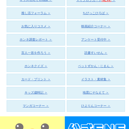
推し活フォーラム ＞
ちびっこひろば ＞
お気に入りコスメ ＞
映画紹介コーナー ＞
ホンネ調査レポート ＞
アンケート受付中 ＞
百人一首を作ろう ＞
読書すいせん ＞
ホンネクイズ ＞
ペットずかん・じまん ＞
カード・プリント ＞
イラスト・素材集 ＞
キッズ歳時記 ＞
地震にそなえて ＞
マンガコーナー ＞
ひよりんコーナー ＞