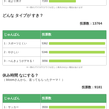
花より男子
7193
どんな タイプが すき？
投票数：
13764
じゅんばん
投票数
スポーツとくい
5362
やさしい
5346
べんきょうがデキる！
3056
休み時間 なにする？
（ bloomさんから、送ってもらったテーマ！ ）
投票数：
9181
じゅんばん
投票数
サッカー
3559