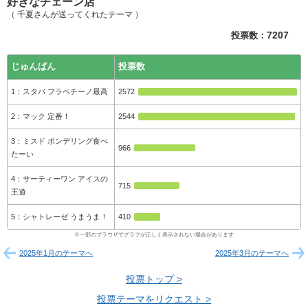
好きなチェーン店
（ 千夏さんが送ってくれたテーマ ）
投票数：
7207
じゅんばん
投票数
スタバ フラペチーノ最高
2572
マック 定番！
2544
ミスド ポンデリング食べ
966
たーい
サーティーワン アイスの
715
王道
シャトレーゼ うまうま！
410
2025年1月のテーマへ
2025年3月のテーマへ
投票トップ >
投票テーマをリクエスト >