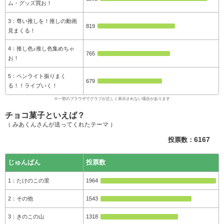
ム・グッズ買お！
尊い推しを！推しの動画
819
見まくる！
推し色♪推し色集めちゃ
765
お！
ペンライト振りまく
679
る！！ライブいく！
チョコ菓子といえば？
（ みあくんさんが送ってくれたテーマ ）
投票数：
6167
じゅんばん
投票数
たけのこの里
1964
その他
1543
きのこの山
1318