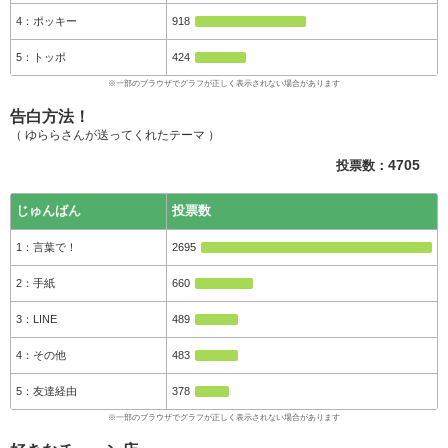
ポッキー
918
トッポ
424
告白方法！
（ ゆららさんが送ってくれたテーマ ）
投票数：
4705
じゅんばん
投票数
言葉で！
2695
手紙
660
LINE
489
その他
483
友達経由
378