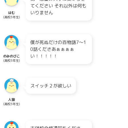
てください それ以外は何も
いりません
はむ
(高校3年生)
僕が死ぬだけの百物語7〜1
0話くださあぁぁぁぁ
い！！！！！
のみのぴこ
(高校3年生)
スイッチ２が欲しい
人狼
(高校3年生)