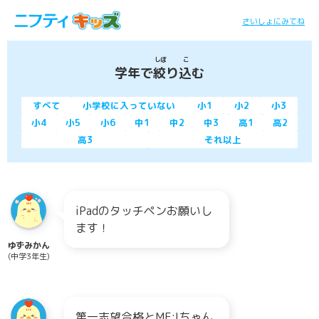
さいしょにみてね
しぼ
こ
学年で
絞
り
込
む
すべて
小学校に入っていない
小1
小2
小3
小4
小5
小6
中1
中2
中3
高1
高2
高3
それ以上
iPadのタッチペンお願いし
ます！
ゆずみかん
(中学3年生)
第一志望合格とME:Iちゃん