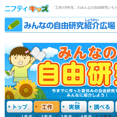
「工作の5年生」のみんなの自由研究いち
┃
1年生
┃
2年生
┃
3年生
┃
4年生
┃ 5年生 