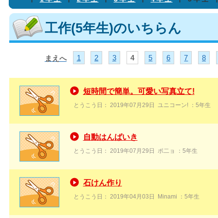
工作(5年生)のいちらん
1
2
3
4
5
6
7
8
まえへ
短時間で簡単。可愛い写真立て!
とうこう日：
2019年07月29日
ユニコーン!
：5年生
自動はんばいき
とうこう日：
2019年07月29日
ポ二ョ
：5年生
石けん作り
とうこう日：
2019年04月03日
Minami
：5年生