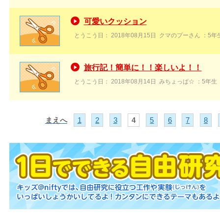
可愛いクッション
とうこう日：
2018年08月15日
クマのプーさん
：5年
旅行記！簡単に！！楽しいよ！！
とうこう日：
2018年08月14日
みちょっぱ☆
：5年生
1
2
3
4
5
6
7
8
まえへ