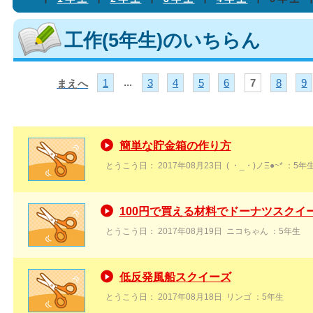
工作(5年生)のいちらん
...
1
3
4
5
6
7
8
9
まえへ
簡単な貯金箱の作り方
とうこう日：
2017年08月23日
( ・_・)ノΞ●~*
：5年
100円で買える材料でドーナツスクイ
とうこう日：
2017年08月19日
ニコちゃん
：5年生
低反発風船スクイーズ
とうこう日：
2017年08月18日
リンゴ
：5年生