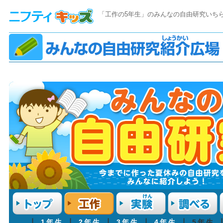
「工作の5年生」のみんなの自由研究いち
┃
1年生
┃
2年生
┃
3年生
┃
4年生
┃ 5年生 