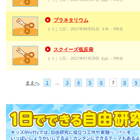
プラネタリウム
とうこう日：
2017年08月01日
５年
：5年生
スクイーズ低反発
とうこう日：
2017年07月29日
ねお
：5年生
...
1
3
4
5
6
7
8
9
まえへ