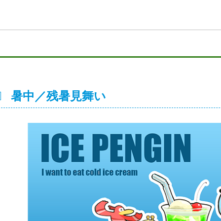
暑中／残暑見舞い