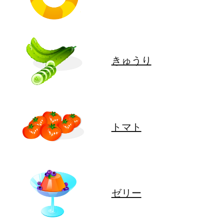
きゅうり
トマト
ゼリー