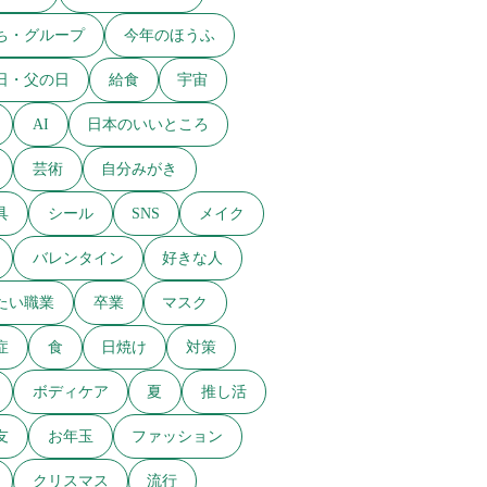
ち・グループ
今年のほうふ
日・父の日
給食
宇宙
AI
日本のいいところ
芸術
自分みがき
具
シール
SNS
メイク
バレンタイン
好きな人
たい職業
卒業
マスク
症
食
日焼け
対策
ボディケア
夏
推し活
友
お年玉
ファッション
クリスマス
流行