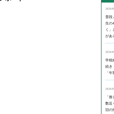
2026/0
普段
生の
く」
がある
2026/0
学校
続き
「牛
2026/0
「推
数近
旧の