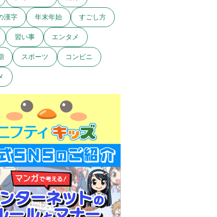
の漢字
年末年始
すごし方
習い事
エンタメ
期
スポーツ
コンビニ
メ