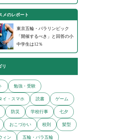
スメのレポート
東京五輪・パラリンピック
「開催するべき」と回答の小
中学生は12％
ゴリ
ト
勉強・受験
タイ・スマホ
読書
ゲーム
防災
学校行事
七夕
おこづかい
校則
髪型
ウィン
五輪・パラ五輪