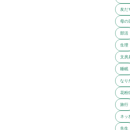
友だ
母の
部活
生理
文房
睡眠
なり
花粉
旅行
ネッ
先生