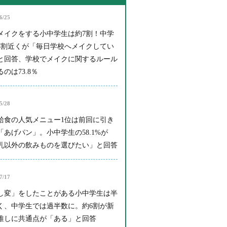
6/25
メイクをする小中学生は約7割！中学
4割近くが「毎日学校へメイクしてい
と回答、学校でメイクに関するルール
のは73.8％
5/28
給食の人気メニュー1位は前回に引き
「あげパン」。小中学生の58.1%が
乳以外の飲みものを選びたい」と回答
7/17
し変」をしたことがある小中学生は半
く、中学生では過半数に。約6割が新
推しに共通点が「ある」と回答