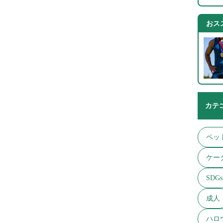
おス
カテ
ペッ
ケー
SDGs
成人
ハロ