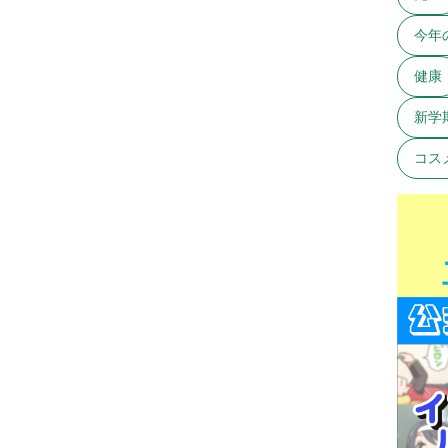
今年
健康
新学
コス