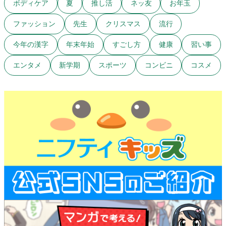
ボディケア
夏
推し活
ネッ友
お年玉
ファッション
先生
クリスマス
流行
今年の漢字
年末年始
すごし方
健康
習い事
エンタメ
新学期
スポーツ
コンビニ
コスメ