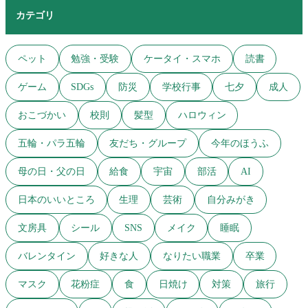
カテゴリ
ペット
勉強・受験
ケータイ・スマホ
読書
ゲーム
SDGs
防災
学校行事
七夕
成人
おこづかい
校則
髪型
ハロウィン
五輪・パラ五輪
友だち・グループ
今年のほうふ
母の日・父の日
給食
宇宙
部活
AI
日本のいいところ
生理
芸術
自分みがき
文房具
シール
SNS
メイク
睡眠
バレンタイン
好きな人
なりたい職業
卒業
マスク
花粉症
食
日焼け
対策
旅行