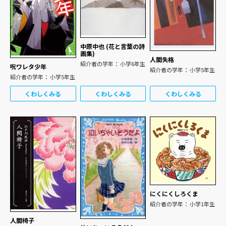
中原中也 (花と言葉の詩
画集)
人間失格
紹介者の学年： 小学6年生
呪ワレタ少年
紹介者の学年： 小学5年生
紹介者の学年： 小学5年生
くわしくみる
くわしくみる
くわしくみる
にくにくしろくま
紹介者の学年： 小学1年生
人間椅子