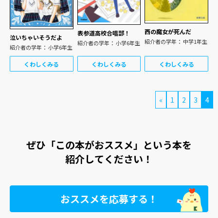
西の魔女が死んだ
表参道高校合唱部！
泣いちゃいそうだよ
紹介者の学年： 中学1年生
紹介者の学年： 小学6年生
紹介者の学年： 小学6年生
くわしくみる
くわしくみる
くわしくみる
«
1
2
3
4
ぜひ「この本がおススメ」という本を
紹介してください！
おススメを応募する！