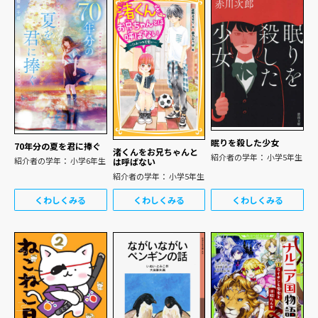
眠りを殺した少女
70年分の夏を君に捧ぐ
渚くんをお兄ちゃんと
紹介者の学年： 小学5年生
紹介者の学年： 小学6年生
は呼ばない
紹介者の学年： 小学5年生
くわしくみる
くわしくみる
くわしくみる