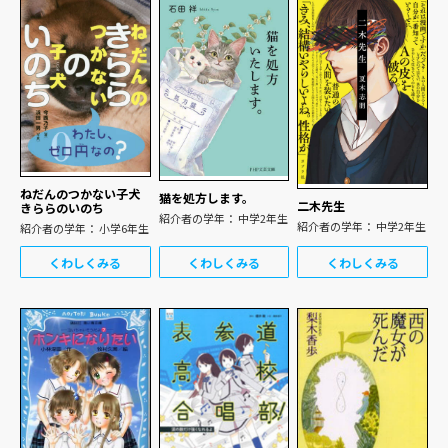
ねだんのつかない子犬
猫を処方します。
二木先生
きららのいのち
紹介者の学年： 中学2年生
紹介者の学年： 中学2年生
紹介者の学年： 小学6年生
くわしくみる
くわしくみる
くわしくみる