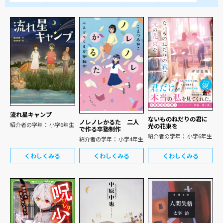
流れ星キャンプ
ないものねだりの君に
ノレノレかるた 二人
紹介者の学年： 小学6年生
光の花束を
で作る卒塾制作
紹介者の学年： 小学6年生
紹介者の学年： 小学4年生
くわしくみる
くわしくみる
くわしくみる