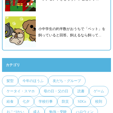
小中学生の約半数がおうちで「ペット」を
飼っていると回答。飼えるなら飼って...
カテゴリ
髪型
今年のほうふ
友だち・グループ
ケータイ・スマホ
母の日・父の日
読書
ゲーム
給食
七夕
学校行事
防災
SDGs
校則
おこづかい
成人
勉強・受験
ハロウィン