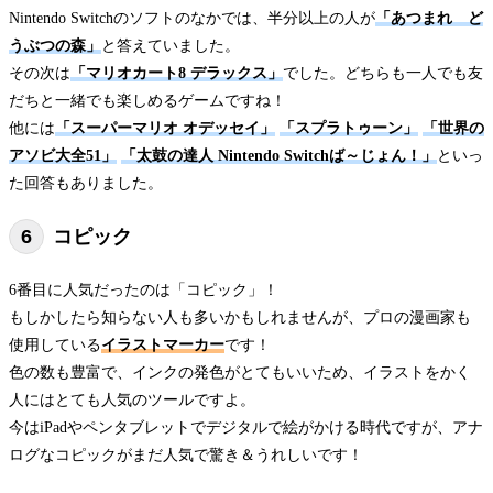
Nintendo Switchのソフトのなかでは、半分以上の人が
「あつまれ ど
うぶつの森」
と答えていました。
その次は
「マリオカート8 デラックス」
でした。どちらも一人でも友
だちと一緒でも楽しめるゲームですね！
他には
「スーパーマリオ オデッセイ」
「スプラトゥーン」
「世界の
アソビ大全51」
「太鼓の達人 Nintendo Switchば～じょん！」
といっ
た回答もありました。
コピック
6番目に人気だったのは「コピック」！
もしかしたら知らない人も多いかもしれませんが、プロの漫画家も
使用している
イラストマーカー
です！
色の数も豊富で、インクの発色がとてもいいため、イラストをかく
人にはとても人気のツールですよ。
今はiPadやペンタブレットでデジタルで絵がかける時代ですが、アナ
ログなコピックがまだ人気で驚き＆うれしいです！