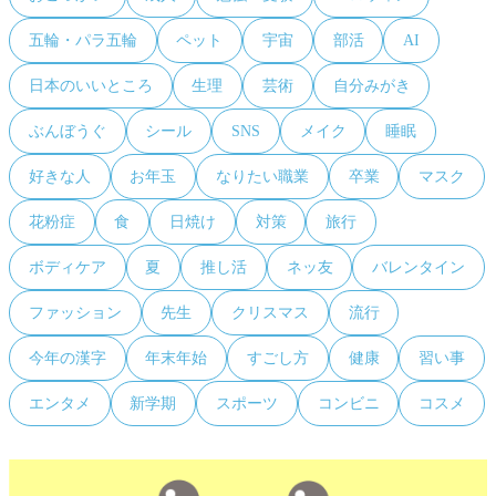
五輪・パラ五輪
ペット
宇宙
部活
AI
日本のいいところ
生理
芸術
自分みがき
ぶんぼうぐ
シール
SNS
メイク
睡眠
好きな人
お年玉
なりたい職業
卒業
マスク
花粉症
食
日焼け
対策
旅行
ボディケア
夏
推し活
ネッ友
バレンタイン
ファッション
先生
クリスマス
流行
今年の漢字
年末年始
すごし方
健康
習い事
エンタメ
新学期
スポーツ
コンビニ
コスメ