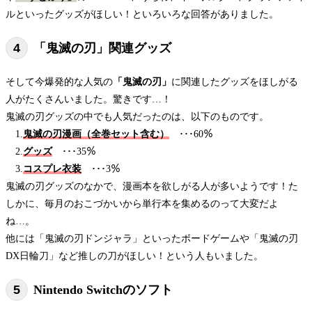
ルといったグッズがほしい！といろいろな回答がありました。
「鬼滅の刃」関連グッズ
そして今爆発的な人気の
「鬼滅の刃」
に関連したグッズをほしがる
人がたくさんいました。驚きです…！
鬼滅の刃グッズの中でも人気だったのは、以下のものです。
1.
鬼滅の刃漫画（全巻セット含む）
･･･60％
2.
グッズ
･･･35％
3.
コスプレ衣装
･･･3％
鬼滅の刃グッズのなかで、漫画本を欲しがる人が多いようです！た
しかに、毎月のおこづかいから単行本を集めるのって大変だよ
ね…。
他には「鬼滅の刃ドンジャラ」といったボードゲームや「鬼滅の刃
DX日輪刀」など推しの刀がほしい！という人もいました。
Nintendo Switchのソフト