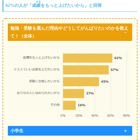
せき
62%の人が「成
績
をもっと上げたいから」と回答
勉強・受験
を
選んだ理由やどうしてがんばりたいのかを教え
て！
（全体）
小学生