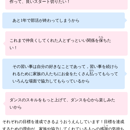
作って、良いスタート切りたい！
あと1年で部活が終わってしまうから
たも
これまで仲良くしてくれた人とずっといい関係を
保
ちた
い！
その習い事は自分の好きなことであって，習い事を続けら
はら
れるために家族の人たちにお金をたくさん
払
ってもらって
いろんな場面で協力してもらっているから
ダンスのスキルをもっと上げて、ダンスを心から楽しみた
いから
それぞれの目標を達成できるようおうえんしています！目標を達成
しゃ
するための理由が、家族や協力してくれている人への感
謝
の気持ち