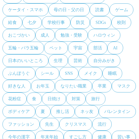
ケータイ・スマホ
母の日・父の日
読書
ゲーム
給食
七夕
学校行事
防災
SDGs
校則
おこづかい
成人
勉強・受験
ハロウィン
五輪・パラ五輪
ペット
宇宙
部活
AI
日本のいいところ
生理
芸術
自分みがき
ぶんぼうぐ
シール
SNS
メイク
睡眠
好きな人
お年玉
なりたい職業
卒業
マスク
花粉症
食
日焼け
対策
旅行
ボディケア
夏
推し活
ネッ友
バレンタイン
ファッション
先生
クリスマス
流行
今年の漢字
年末年始
すごし方
健康
習い事