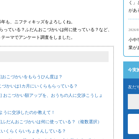
く」
がある
25年も、ニフティキッズをよろしくね。
もらっている？ふだんおこづかいは何に使っている？など、
2026/0
うテーマでアンケート調査をしました。
小中
業が
今実
へ]おこづかいをもらうひん度は？
おこづかいは1カ月にいくらもらっている？
友だ
へ] おこづかい額アップを、おうちの人に交渉こうしょ
どのように交渉したのか教えて！
人へ]ふだんおこづかいは何に使っている？（複数選択）
カ月にいくらくらいちょきんしている？