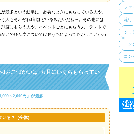
ファ
人が最多という結果に！必要なときにもらっている人や、
いう人もそれぞれ1割ほどいるみたいだね～。その他には、
流行
で1度にもらう人や、イベントごとにもらう人、テストで
すご
づかいのひん度についてはおうちによってちがうことがわ
エン
コン
へ]おこづかいは1カ月にいくらもらってい
000～2,000円」が最多
ている？
（全体）