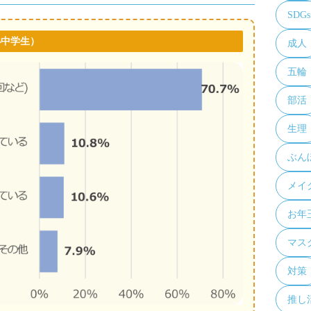
SDGs
小中学生）
成人
五輪
部活
生理
ぶん
メイ
お年
マス
対策
推し