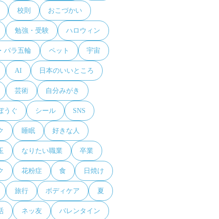
校則
おこづかい
勉強・受験
ハロウィン
・パラ五輪
ペット
宇宙
AI
日本のいいところ
芸術
自分みがき
ぼうぐ
シール
SNS
ク
睡眠
好きな人
玉
なりたい職業
卒業
ク
花粉症
食
日焼け
旅行
ボディケア
夏
活
ネッ友
バレンタイン