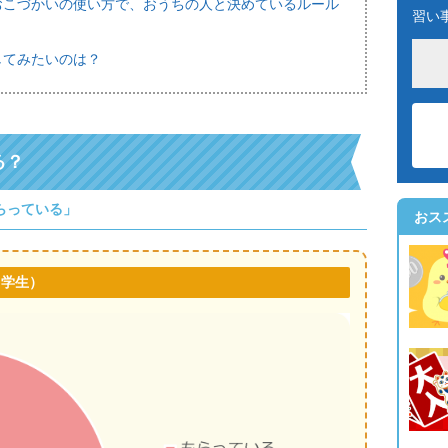
おこづかいの使い方で、おうちの人と決めているルール
習い
してみたいのは？
る？
らっている」
おス
中学生）