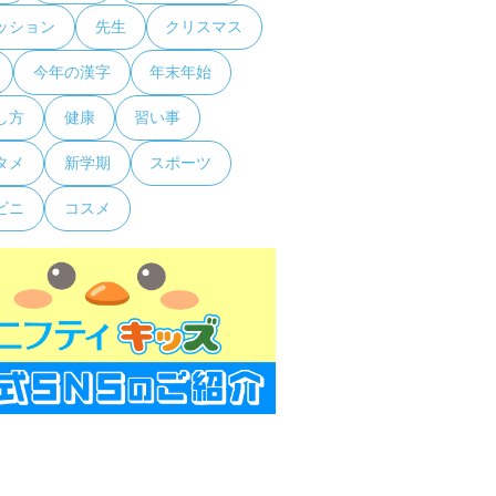
ッション
先生
クリスマス
今年の漢字
年末年始
し方
健康
習い事
タメ
新学期
スポーツ
ビニ
コスメ