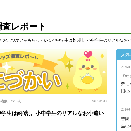
調査レポート
おこづかいをもらっている小中学生は約8割。小中学生のリアルなお
人気
2026/0
「推
数近
旧の
者数：2573人
2025/01/17
2026/0
学生は約8割。小中学生のリアルなお小遣い
普段
生の