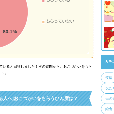
カテ
っていると回答しました！次の質問から、おこづかいをもら
よ～。
髪型
友だ
る人へ]おこづかいをもらうひん度は？
母の
給食