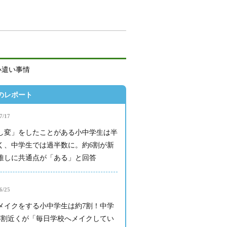
小遣い事情
のレポート
7/17
し変」をしたことがある小中学生は半
く、中学生では過半数に。約6割が新
推しに共通点が「ある」と回答
6/25
メイクをする小中学生は約7割！中学
4割近くが「毎日学校へメイクしてい