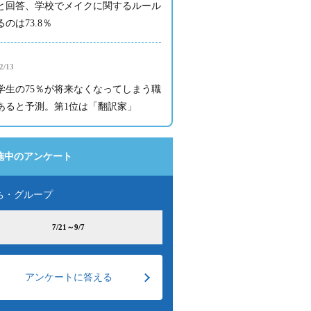
と回答、学校でメイクに関するルール
のは73.8％
2/13
学生の75％が将来なくなってしまう職
あると予測。第1位は「翻訳家」
施中のアンケート
ち・グループ
7/21～9/7
アンケートに答える