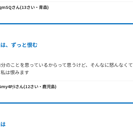
oqmSQ
さん
(
13
さい・
青森
)
私は、ずっと恨む
自分のことを思っているからって思うけど、そんなに怒んなく
Gmy4P/i
さん
(
12
さい・
鹿児島
)
私は