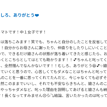
しろ、ありがとう❤️
トマトです！中１女子です！
きは落ちこみます！笑でも、ちゃんと自分のしたことを反省し
！！自分からお母さんに謝ったり、仲直りをしたりしにいくこ
ので、できるだけ娘さんの状態が落ち着いてきたと感じたら、
くとこちらとしてはとても助かります！！💕ちゃんと叱って
、全然憎んでなんかないです！！むしろ、ありがとう😆💕✨
していくと思うので、心苦しくてもダメなことはちゃんと叱って
私のことを一番に思ってくれてたんだと、今じゃなくても必ず
全然このままでいいし、それでも不安ならきちんと、娘さんの
はやっちゃダメなど、叱った理由を説明してあげると娘さんも
！長くなってすみません😣💦⤵️結論、言いたかったのは叱っ