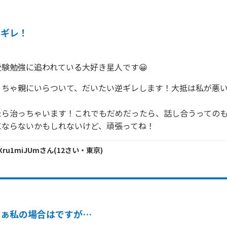
逆ギレ！
験勉強に追われている大好き星人です😀
っちゃ親にいらついて、だいたい逆ギレします！大抵は私が悪
ら治っちゃいます！これでもだめだったら、話し合うってのも
PXru1miJUm
さん
(
12
さい・
東京
)
まぁ私の場合はですが…