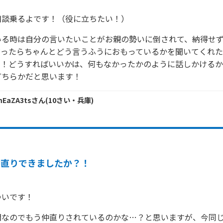
相談乗るよです！（役に立ちたい！）
いる時は自分の言いたいことがお親の勢いに倒されて、納得せ
だったらちゃんとどう言うふうにおもっているかを聞いてくれ
す！どうすればいいかは、何もなかったかのように話しかける
どちらかだと思います！
mEaZA3ts
さん
(
10
さい・
兵庫
)
仲直りできましたか？！
ゆいです！
問なのでもう仲直りされているのかな…？と思いますが、今同