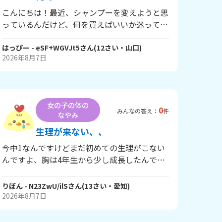
こんにちは！最近、シャンプーを変えようと思
っているんだけど、何を買えばいいか迷ってい
ます💭 みんなが使っているシャンプーや、
「これ使ってよかった！」と思ったものがあっ
はっぴー
- eSF+WGVJt5
さん
(
12
さい・
山口
)
2026年8月7日
たら教えてください！ ・サラサラになる✨ ・
いい香りがする🌸 ・髪がまとまりやすくなる
💕 ・ドラッグストアで買えるもの など、おす
すめの理由も一緒に教えてもらえるとうれしい
女の子の体の
です！たくさんの回答待ってます😊💕
0
みんなの答え：
件
なやみ
生理が来ない、、
今中1なんですけどまだ初めての生理がこない
んですよ、胸は4年生から少し成長したんです
けどそれから止まってて、、病気とかじゃない
ですかね、、
りぼん
- N23ZwU/ilS
さん
(
13
さい・
愛知
)
2026年8月7日