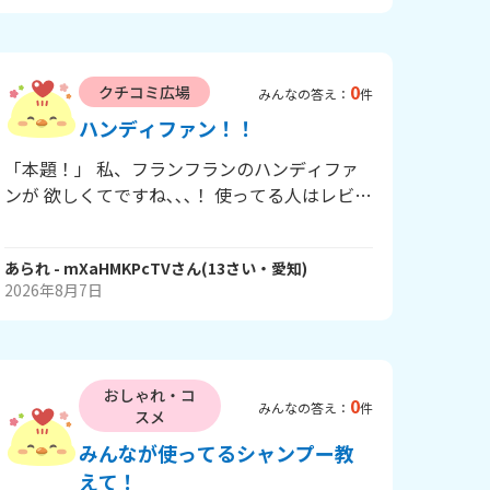
0
クチコミ広場
みんなの答え：
件
ハンディファン！！
「本題！」 私、フランフランのハンディファ
ンが 欲しくてですね､､､！ 使ってる人はレビュ
ーする感じで どんなやつか教えて欲しい！
2026年の限定モデルの パープルのジェルキル
あられ
- mXaHMKPcTV
さん
(
13
さい・
愛知
)
ト？の うるちゅるのやつと！ シルバーのウェ
2026年8月7日
ーブのやつ！ どっちがいいかな？ あと、親に
買ってもらいたいんだけどどういうタイミング
で言えばいいかな？？誕生日は過ぎちゃった
し、 クリスマスは遅すぎる､､､ 多分「フランフ
おしゃれ・コ
ランじゃなくていいでしょ！」って言われるん
0
みんなの答え：
件
スメ
だよね泣 いろいろ質問多いけど、出来るのだ
みんなが使ってるシャンプー教
けでもいいから答えて欲しい🙇‍♀️ たくさんの回
えて！
答待ってまーす💫