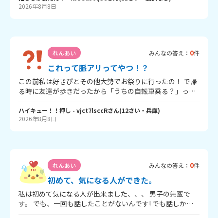
2026年8月8日
0
れんあい
みんなの答え：
件
これって脈アリってやつ！？
この前私は好きぴとその他大勢でお祭りに行ったの！ で帰
る時に友達が歩きだったから「うちの自転車乗る？」って
聞いて乗るって言ってたから乗せて私は歩いてたんだけど
その時に好きぴが「俺の自転車の後ろ乗る？」って聞いて
ハイキュー！！押し
- vjct7lsccR
さん
(
12
さい・
兵庫
)
2026年8月8日
きて乗るってこたえたの！ そんで他の人たちとも帰ってた
んだけど「もうできあがってるやん」とか言ってきて私と
好きぴは聞き流してて私が「あーもうこんな時間やから親
に怒られるわー」ってゆったら好きぴが「俺の家泊まるっ
て聞いてきて」まーもちろん無理って答えたけど、めっち
0
れんあい
みんなの答え：
件
ゃ嬉しかった！あと自然学校の班と修学旅行の班はくじ引
きで一緒だった！これって脈アリってやつ！？よかったら
初めて、気になる人ができた。
コメントで教えて！文長いし語彙力やばくてごめん🙏ここ
私は初めて気になる人が出来ました、、、 男子の先輩で
めでよんでくれてアザース‼️
す。 でも、一回も話したことがないんです! でも話しかけ
るの勇気いるし、物静かなお方です。 みなさんは、こんな