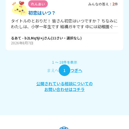
2
れんあい
みんなの答え：
件
初恋はいつ？
タイトルのとおりだ！ 皆さん初恋はいつですか？ ちなみに
わたしは、小学一年生です 結構ガキです 中には幼稚園ぐら
いの方もいるかな？ 回答待ってます！！
るあて
- b2LMq9jI+j
さん
(
11
さい・
選択なし
)
2026年8月7日
1
〜
18
件
を表示
まえへ
1
つぎへ
公開されている相談についての
お問い合わせはコチラ