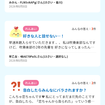
経験ありますか？ 私、どうしたら良いんでしょう、、、、
みかん
- FLNSvkAPg/
さん
(
15
さい・
香川
)
2026年8月8日
アドバイスお願いします。
3
れんあい
みんなの答え：
件
好きな人と話せない…！
早速本題入らせていただきます 、、 私は吹奏楽部なんです
けど、 吹奏楽部の2年の先輩を 好きになってしまったんで
す… 。 。 ( ちなみに私も吹奏楽部です ) 絶対 気まずくなる
し やめた方がいいのもわかってるんですけど イケメンで
早乙女
- 4BAE70Pa5L
さん
(
13
さい・
選択なし
)
2026年8月8日
めっちゃ優しくて… しかも 面白くて 。 。 しかも 可愛いし
かっこいい し 凄い 沼なんですよ （（ でも その先輩、 同学
年の 人とか 他の男子の人だと めちゃくちゃ 笑顔だし 話し
てるんですけど 1年女子 は やっぱ 眼中にないんですかね
ってほど 目も合わせてくんないし 全然喋ってくれないんで
2
れんあい
みんなの答え：
件
すよね… 。 。 １回だけ 目は合ったことあるんですけど
絶対たまたま だし LINEも 私からしか送ってないし 返信素
告白したらみんなにバラされますか？
っ気ないし (既読無視は一応ない) 脈ナシなのは わかってる
こんちゃ恋ちゃんです💖 私にとってまだまだ先のことです
んですけど 仲良くしたいんです … なんか 素っ気ない先輩
が、告白したら、「恋ちゃんから告られた」っていう感じ
でも 仲良くする方法ってあったりしますか…？ ほんとに最