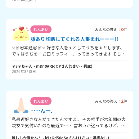
始めて共通の友達を通してLINEを交換してもらいました。
今はお互い中二でたまにLINEするくらいなんですけど、今
度電話しない？と勇気をだして誘ってみたら｢いいよ しよ
しよ｣と言ってくれました。めっちゃ嬉しかったです。まだ
電話はしてないんですけど、夏休み後にはできるって言っ
0
れんあい
みんなの答え：
件
てました。でも今好きな人と住んでるところが遠すぎて一
年に一回も会えないくらい(財力もないので、、)なんです
脈あり診断してくれる人集まれーーー‼️
よ。だからもう諦めた方がいいのかなって何回も思ったん
✨🎀😍本題😍🎀✨ 好きな人を👦としてうちを👧とします、
ですけどでもやっぱり諦めたくないんですよね。。今回質
で👦はうちを「お口ミッフィー」って言ってきます そして
問したいことは２つあって、1つ目は物理的な距離が遠くて
👧は「お口キティー」と言い返しています。 🎀そこで私思
も距離が近くなれる方法はありますか？ 2つ目は、初めて
いましたそれって私にアプローチしてる？だってさそのあ
￥3￥ちゃん
- mDn9ARIqOP
さん
(
9
さい・
兵庫
)
の電話ってどんな話題を振ればいいと思いますか、？ま
2026年8月8日
だ名つけるのって好きな人にしかしなくない？しかも👦は
た、ビデオ通話か音声通話どっちがいいと思いますか？も
私にしかそんないじり散らかしたあだ名つけてないしと思
う4年くらい会ってないのでどっちにしようか迷います。
うし🎀（リボンは重要なところから重要なところ終わりの
印）思ったんですねだからそれを脈アリ診断して欲しいん
ですよーー誰かァァァ心優しい人脈あり診断してぇぇ🥺
2
れんあい
みんなの答え：
件
……んー、
私最近好きな人ができたんですよ。 その相手が六年間の大
親友で気付いたのも最近で…… 言おうか迷ってるけど、そ
の相手が 同性で……いま夏休み期間だし、 もうすぐ遊ぶ約
束をしていて…… 皆さんだったら言いますか？
推ししか勝たん！
- k5zGd50qSe
さん
(
11
さい・
選択なし
)