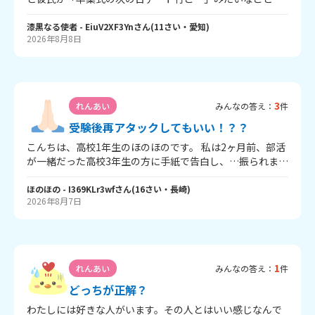
ってたんですけど、デートの行き先が全然決まらなくて困
ってます。 もちろんデートは行きたいですが、ゲーセン・
漆黒なる使者
- EiuV2XF3Yn
さん
(
11
さい・
愛知
)
2026年8月8日
ラウンドワンとかは多分却下されるので別のデートプラン
をどなたか考えてくれませんか？ どうかよろしくお願いし
ます！！！
3
れんあい
みんなの答え：
件
受験後再アタックしてもいい！？？
こんちは、高校1年生のほのほのです。 私は2ヶ月前、部活
が一緒だった高校3年生の方に手紙で告白し、…振られまし
タア！！！！ 振られた時のLINEの文章がこちら 「返事が
遅くなってごめん。 〇〇さんの気持ちはすごい嬉しかっ
ほのほの
- I369KLr3wf
さん
(
16
さい・
長崎
)
2026年8月7日
た。けど、今年は受験も控えていて気持ち的にも時間的に
も余裕がないっていうのが正直なところ。だから今回はご
めんなさい。でも、部活のこととかいつでも相談乗るよ！
応援してるよ👊」 振り方が優しすぎるのと、繋がりを断と
うとしてないのと、受験が理由であることから諦めがつか
1
れんあい
みんなの答え：
件
ず…… 実際に会う機会は全くないけれど、この後も気まず
くなることなく、たまにLINEで話します。 彼から話を広げ
どっちが正解？
てくれたり、素っ気ない返事もなく、 寧ろ前よりも言葉遣
わたしには好きな人がいます。その人とはいい感じなんで