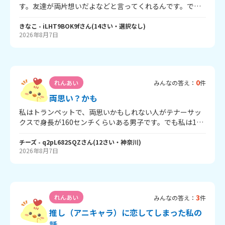
いが砕けて距離感が近くなった気がします。 脈はないと思
す。友達が両片想いだよなどと言ってくれるんです。で
うのですが… 彼の受験がしっかり終わった後、再び告白し
も、同じクラスになったことがなく、お互い見た目や雰囲
て区切りをつけたいです。 受験後再アタック、ありだと思
気でひかれたんだと思います。一応DMなどで話したことが
きなこ
- iLHT9BOK9f
さん
(
14
さい・
選択なし
)
いますか？
2026年8月7日
ありますが直接話したことがないんです😭そして、この前
わたしは同じクラスの男子に告白さたんです😳もちろん他
に好きな人がいるので断りました。だけどその男子は性格
がとってもよく、あまり男子と話せない性格の私でも気軽
に話すことができました。こんないい人他にいないだろう
0
れんあい
みんなの答え：
件
なと思います。告白を断ったあとでもその男子は前のよう
に普通に接してくれて、でも明らかにアタックして来てる
両思い？かも
なっていうときもあります。その男子を意識してしまい好
私はトランペットで、両思いかもしれない人がテナーサッ
きな人のことが好きなのかわからなくなった時期もありま
クスで身長が160センチくらいある男子です。でも私は135
した😵‍💫自分の気持ちがわかりません😭こういうときどーす
センチしかないので、もしかしたら勘違いかもしれないん
ればいいのでしょうか？？選ぶなんて言い方は良くないと
ですけど、ホールで練習をしていたときに、階段でばった
チーズ
- q2pL682SQZ
さん
(
12
さい・
神奈川
)
思うんですが自分の好きな人と自分を好きでいてくれる人
2026年8月7日
り会ったときに、ニヤニヤしながら譲ってくれたので、両
どちらを選べば幸せになれるんでしょうか。。。長文失礼
思いかなと思いました。みなさんはこういうときはありま
しましたm(_ _)m
したか？ちなみに私が告白された回数は1回です！
3
れんあい
みんなの答え：
件
推し（アニキャラ）に恋してしまった私の
話。