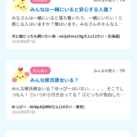
白しようかなせれるかなと休み時間は、 それのことで結構
みんなは一緒にいると安心する人誰？
考えているので、両思いかどうか 回答待ってますので楽し
みにしています。 それじゃあバイバーイ
みなさんは一緒にいると落ち着いたり、一緒にいたい！と
感じる人はいますか？俺はいます。みなさんのそんな人教
えて！ちなみに僕は、彼女と親友かな？ (あとおまけだけど
彼女とか彼氏いる人って親に言ってる？俺は言ってない)
犬と猫どっちも飼いたい鳥
- wUjeXma19g
さん
(
12
さい・
北海道
)
2026年8月7日
7
れんあい
みんなの答え：
件
みんな彼氏彼女いる？
みんな彼氏彼女いる？ゆっぴーはいない、、、、 そこでし
つもん！ ①いつから付き合ってる？ ②どっちが告白した？
③何をしてる？ デート.手をつないで帰る キスなど-.- じ
ゃまたねーお幸せに一
ゆっぴー
- WrBp8QRfkf
さん
(
10
さい・
東京
)
2026年8月7日