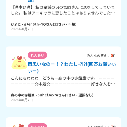
【🐣本題🐣】 私は鬼滅の刃の冨岡さんに恋をしてしまいま
した。 私はアニキャラに恋したことはありませんでした。
でも、無限城編第一章見てから、かっこよすぎて、 恋して
しまいました。 おかしいですよね？？ 何があっても会えな
ひよこ
- g42nSth+YQ
さん
(
11
さい・
千葉
)
2026年8月7日
いテレビの中のキャラクターに 恋をするなんて。 そんな人
見たことありません。 やめたほうがいいですか？ でも本ッ
当にかっこいいんです✨ みんなに変と思われると思いま
す。 悲しいです。 ちなみにまだ誰にも言っていないことで
す。 もしも「好きな人だれ？」と聞かれたらどうしまし ょ
0
れんあい
みんなの答え：
件
う？「鬼滅の刃の冨岡さんです‼」なんて言えませ ん。馬
両思いなのー！？わたしｰ?!?!(回答お願いぃ
鹿にされそうです。 でも、本気で恋してしまいました。 同
じ人はいませんか？ 私だけですか？ 教えてください。 こ
ぃー)
んな感じです そんじゃこの辺で ばいぴよ～～～😿
こんにちわわわ どうもー森の中の赤鉛筆です。 ーーーー
ーーーーーー☆本題☆ーーーーーーーーーー 好きな人をM
で話します 好きな人がいます。 その人はわたしのことが好
きみたいです。 好きバレ寸前的なやつ❤️ 図書館(学校附属
森の中の赤鉛筆
- 5UhCfJe57A
さん
(
9
さい・
選択なし
)
2026年8月7日
の)でオナクラの子が、(男子) 「森の中の赤鉛筆はMと付き
合う運命」 と、堂々と言っていて めっちゃドキドキしまし
た。 他にもけっこー手伝ってくれないとお願いして あんま
り断ってきません。 これは両思いなのですかー😭😭😭 他
にも心理テストやったら両思い度100%(たぶん) とでて告
7
れんあい
みんなの答え：
件