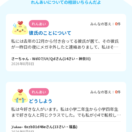
れんあいについての相談いちらんだよ
0
れんあい
みんなの答え：
件
彼氏のことについて
私には去年の12月から付き合ってる彼氏が居て、その彼氏
が一昨日の夜にメガネ外したと連絡ありまして、私はそれ
を聞いて以来絶望してて、心の中では「あ、やば、またモ
テちゃうかも」って考えちゃって、少し不安です。しか
さーちゃん
- WdO7/Ut/Qd
さん
(
14
さい・
神奈川
)
2026年8月8日
も、昨日、、私と仲いい先輩が私の彼氏を狙ってる後輩が
いるって、教えてくれたんですが、それ聞いた瞬間心が折
れ、「私、彼氏の彼女でよかったのかな？」って思っちゃ
って、でも、彼氏はその私と仲いい先輩の前で「私一筋」
って言ってくれてたらしいんですよ、それでもいつ後輩に
0
れんあい
みんなの答え：
件
取られてもおかしくないかっこよさで人生が終わったって
最初思っていて、それを考えるたびに心の傷が浅くなって
どうしよう
いて痛々しいです。助けてください
私は今好きな人がいます。私は小学二年生から小学四年生
まで好きな人と同じクラスでした。でも私が小4で転校して
から中一になるまで全く話さなかったし接点もありません
でした。でも転校したあとの寄せ書きを見て急に気になり
𝓨𝓾𝓴𝓪𝓮
- 6xzbD1d46e
さん
(
13
さい・
福島
)
2026年8月8日