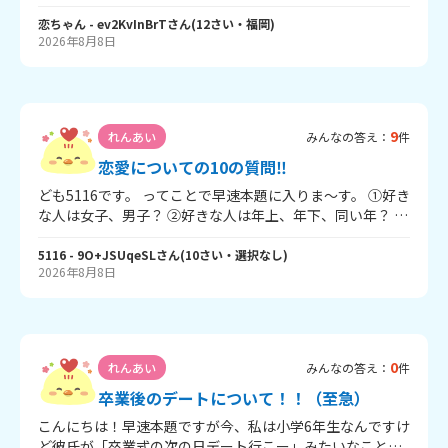
でバラされますか？ 私はあまりバラさないで欲しいのです
悪 脈アリなんて ならなくてもいいので 仲良くしてみたい
が、「みんなには言わないで」と言ったら嫌われそうで怖
恋ちゃん
- ev2KvInBrT
さん
(
12
さい・
福岡
)
です … 。 。
2026年8月8日
いです😭（特に振られた場合） みんな（告白したことがあ
る人や、友達が告白したことがある人中心）は、告白した
とき、いろいろな人に知られていましたか？バラされまし
たか？ バラされないで好きな人を傷つけない方法？みたい
のはありますか？ なかったらなかったで我慢します！ 回答
9
れんあい
みんなの答え：
件
待ってます⭐
恋愛についての10の質問‼
ども5116です。 ってことで早速本題に入りま～す。 ①好き
な人は女子、男子？ ②好きな人は年上、年下、同い年？ ③
好きな人に告白した、告白してない？ ④好きな人に告白し
たい派、告白されたい派？ ⑤好きな人と付き合ってる、付
5116
- 9O+JSUqeSL
さん
(
10
さい・
選択なし
)
2026年8月8日
き合ってない？ ⑥好きな人と同じクラス、違うクラス？ ⑦
好きな人と片思い、両想い？ ⑧好きな人を好きな人がい
る、いない？ ⑨好きな人の良い所は？ ⑩好きな人の悪い所
は？ ちな、私は ①男子 ②同い年 ③告白してない ④告白さ
れたい派 ⑤付き合ってる ⑥同じクラス ⑦両想い ⑧いる ⑨
0
れんあい
みんなの答え：
件
笑顔が可愛い、下ネタ言わない、浮気性じゃない ⑩少し心
配性 長文すみません💦 でも答えてくれると嬉しいで～す。
卒業後のデートについて！！（至急）
回答待ってま～す。
こんにちは！早速本題ですが今、私は小学6年生なんですけ
ど彼氏が「卒業式の次の日デート行こー」みたいなこと言