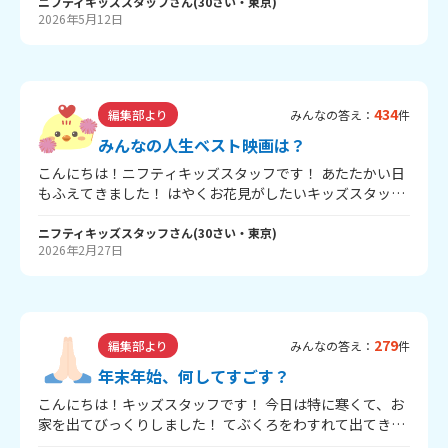
たキズなんを使ってみてね😊🌟 今回のリニューアルで、 ニ
ニフティキッズスタッフ
さん
(
30
さい・
東京
)
2026年5月12日
ックネームの後ろに「じぶんコード」が表示されるように
なりました。 くわしくはコチラ！＞ 「じぶんコード」を変
えずにとうこうするためには、 ニックネームと「ひみつの
あいこどば」をおぼえておく必要があります。 「マイプロ
フカード」をつくって、「ひみつのあいこどば」を保存し
434
編集部より
みんなの答え：
件
ておこう！📝 「マイプロフカードメーカー」はコチラ！＞
リニューアルを記念して、 タブレットやシールがもらえる
みんなの人生ベスト映画は？
キャンペーンもかいさい中です！ こちらもぜひチェックし
こんにちは！ニフティキッズスタッフです！ あたたかい日
てね🎁 「キッズなんでも相談リニューアルキャンペーン」
もふえてきました！ はやくお花見がしたいキッズスタッフ
はコチラ！＞ 使ってみた感想をぜひ教えてね！👀✨
です！ みんなの人生ベスト映画はなに？ いちばんのお気に
入り映画をおしえて～！ ニフティキッズでは2/25に「映画
ニフティキッズスタッフ
さん
(
30
さい・
東京
)
2026年2月27日
紹介コーナー」と「みんなのお気に入りコスメ」コーナー
をリニューアル公開しました！ それぞれのコーナーでぜひ
たくさんとうこうしてね～！ 「映画紹介コーナー」はコ
チラ！＞ 「みんなのお気に入りコスメ」はコチラ！＞
279
編集部より
みんなの答え：
件
年末年始、何してすごす？
こんにちは！キッズスタッフです！ 今日は特に寒くて、お
家を出てびっくりしました！ てぶくろをわすれて出てきて
しまったことを後悔したキッズスタッフです... もうすぐ