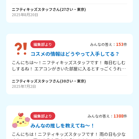
いう人が多いかな？ みんなは夏休みの宿題、終わった？ キ
ッズスタッフは、自由研究だけは早めに終わらせるように
ニフティキッズスタッフ
さん
(
27
さい・
東京
)
2025年8月20日
してたよ～。 みんなの今年の自由研究は何をしたのか、教
えてほしいな！ ニフティキッズでは、自由研究に役立つじ
ょうほうを発信中！ まだ自由研究が終わっていない人は
「1日でできる自由研究」「みんなの自由研究紹介広場」を
参考にしてみてね！ 「みんなの自由研究紹介広場」はコチ
153
編集部より
みんなの答え：
件
ラ！＞
コスメの情報はどうやって入手してる？
こんにちは～！ニフティキッズスタッフです！ 毎日むしむ
しするね！ エアコンがきいた部屋に入るとすっごくうれし
くなるキッズスタッフです！ みんなはコスメの情報はどう
やって入手してる？ ニフティキッズでは7/1に「みんなの
ニフティキッズスタッフ
さん
(
30
さい・
東京
)
2025年7月2日
お気に入りコスメ」コーナーを公開しました！ みんなが使
っているおすすめコスメや、使ってみた感想をぜひとうこ
うしてね～！ 「みんなのお気に入りコスメ」はコチラ！
＞
1388
編集部より
みんなの答え：
件
みんなの推しを教えてね～！
こんにちは！ニフティキッズスタッフです！ 雨の日も少な