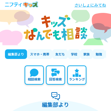
さいしょにみてね
編集部より
スマホ・携帯
友だち
学校
家族
勉強
相談検索
回答検索
ランキング
編集部より
の相談いちらん
編集部より