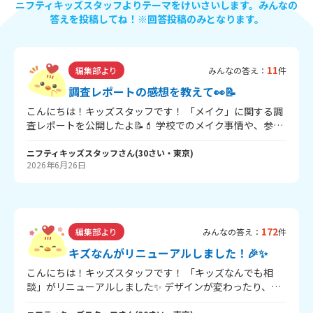
ニフティキッズスタッフよりテーマをけいさいします。みんなの
答えを投稿してね！※回答投稿のみとなります。
11
編集部より
みんなの答え：
件
調査レポートの感想を教えて👀📝
こんにちは！キッズスタッフです！ 「メイク」に関する調
査レポートを公開したよ📝💄 学校でのメイク事情や、参考
にしている有名人など、 気になる内容が盛りだくさん！✨
ぜひ見てみて、感想を教えてね👀💭 「メイク」調査レポー
ニフティキッズスタッフ
さん
(
30
さい・
東京
)
2026年6月26日
トはコチラ！＞ そして現在、ヘア＆メイクアップアーティ
ストの 「夢月」さんとのコラボ企画もじっし中！💄✨ 夢月
さんが、みんなのメイクのお悩みにランダムで答えてくれ
るよ💁‍♀️ 「みんなのメイクBOOK」のプレゼント企画も📚♩
夢月さんとのコラボ企画はコチラ！＞ みんなの質問が採用
172
編集部より
みんなの答え：
件
されるかも？☺️ぜひ応募してね～！
キズなんがリニューアルしました！🎉✨
こんにちは！キッズスタッフです！ 「キッズなんでも相
談」がリニューアルしました✨ デザインが変わったり、絵
文字が使えるようになったりしているよ！ ぜひ新しくなっ