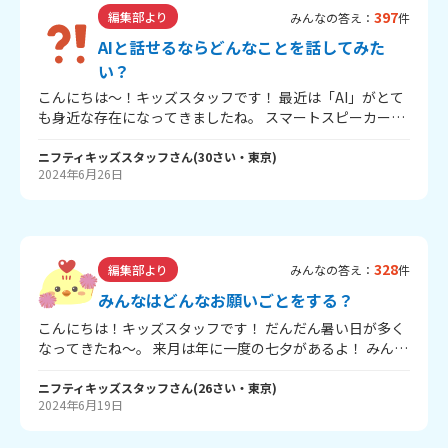
397
編集部より
みんなの答え：
件
AIと話せるならどんなことを話してみた
い？
こんにちは～！キッズスタッフです！ 最近は「AI」がとて
も身近な存在になってきましたね。 スマートスピーカーや
ロボット掃除機、配ぜんロボット、文章や画像を作ってく
れるものまで、たくさんの能力を持ったものがあります。
ニフティキッズスタッフ
さん
(
30
さい・
東京
)
2024年6月26日
キッズのみんなは、もしAIと話せるならどんなことを話し
てみたい？ なにを聞いてみたい？？ ぜひぜひ教えてくださ
い～！
328
編集部より
みんなの答え：
件
みんなはどんなお願いごとをする？
こんにちは！キッズスタッフです！ だんだん暑い日が多く
なってきたね～。 来月は年に一度の七夕があるよ！ みんな
はどんなお願いごとをする？？ キッズスタッフは、家族や
周りの人たちが健康にすごせるようにお願いしたいな～！
ニフティキッズスタッフ
さん
(
26
さい・
東京
)
2024年6月19日
いま、ニフティキッズでは「七夕大作戦～星に願いを～」
をかいさいしています！ みんなのお願いごともぜひ教えて