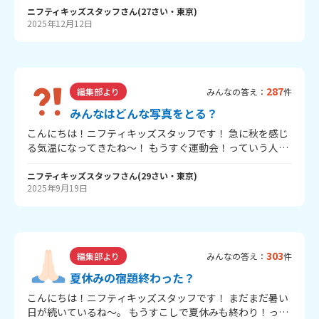
2025年も終わり。 みんなは年末年始、何をしてすごすのか
ニフティキッズスタッフ
さん
(
27
さい・
東京
)
2025年12月12日
な？ 何をしてすごすのか、教えて～！ ------------ ニフテ
ィキッズでは、「ニフティキッズ版百人一首を作ろう
2026」をじっし中！ みんなのオリジナル短歌を、年末年始
にぜひおうぼしてね。 ↓ くわしい内容はこちらから！
↓ https://kids.nifty.com/event_info/100nin/
287
編集部より
みんなの答え：
件
みんなはどんな写真をとる？
こんにちは！ニフティキッズスタッフです！ 急に秋を感じ
る気温になってきたね～！ もうすぐ運動会！っていう人が
多いのかな？練習がんばってね！ みんなはふだんどんな写
真をとる？ キッズスタッフは、お花とか自然が多いかな
ニフティキッズスタッフ
さん
(
29
さい・
東京
)
2025年9月19日
～。 ぜひみんながどんな写真をとるか教えてほしいです！
ニフティキッズでは、「カレンダーを作ろうプロジェクト
2026」をじっし中！ 今回はひよりんのぬりえだけじゃな
く、「みんながさつえいした写真」もぼしゅうしていま
す！ 季節に合うような写真があったら、ぜひ応募してね
303
編集部より
みんなの答え：
件
～！ 「カレンダーを作ろうプロジェクト2026」はコチラ！
＞
夏休みの宿題終わった？
こんにちは！ニフティキッズスタッフです！ まだまだ暑い
日が続いているね～。 もうすこしで夏休みも終わり！って