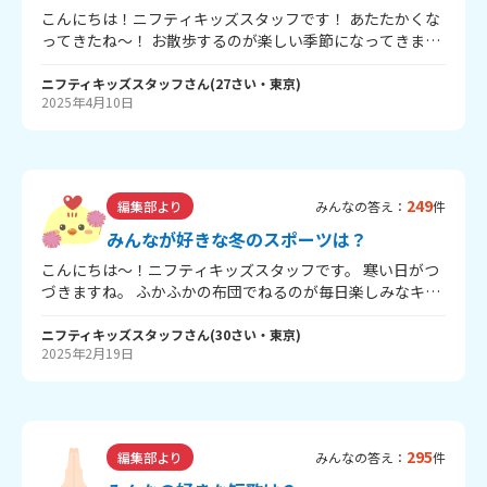
こんにちは！ニフティキッズスタッフです！ あたたかくな
ってきたね～！ お散歩するのが楽しい季節になってきまし
た。 ところで！みんなはキズなんを、なにを使って見て
る？？ iPadなどのタブレット、学校のタブレット、 自分の
ニフティキッズスタッフ
さん
(
27
さい・
東京
)
2025年4月10日
スマホ、おうちのパソコン...などなど！ キッズスタッフは
スマホで見てることが多いよ！ みんなのことも、よかった
ら教えてね！
249
編集部より
みんなの答え：
件
みんなが好きな冬のスポーツは？
こんにちは～！ニフティキッズスタッフです。 寒い日がつ
づきますね。 ふかふかの布団でねるのが毎日楽しみなキッ
ズスタッフです！ 冬といえば、スキーやスノーボードなど
のウィンタースポーツの季節ですね～。 キッズスタッフは
ニフティキッズスタッフ
さん
(
30
さい・
東京
)
2025年2月19日
スキーが好きなのですが、 冬にランニングするのも気持ち
いいのかな～と最近気になってます･･･！ みんなが好きな
冬のスポーツはある？ よかったら教えてね！ まだまだ寒い
日がつづくけど、おいしいものをたくさん食べてのりこえ
ようね～！
295
編集部より
みんなの答え：
件