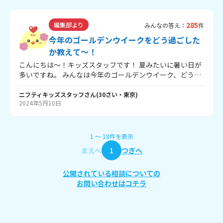
ね。 ↓ くわしい内容はこちらから！ ↓ 七夕大作戦～星
に願いを～
285
編集部より
みんなの答え：
件
今年のゴールデンウイークをどう過ごした
か教えて～！
こんにちは～！キッズスタッフです！ 夏みたいに暑い日が
多いですね。 みんなは今年のゴールデンウイーク、どう過
ごしましたか？ おうちでのんびりした人も、お出かけした
りたくさん遊んだ人もいるかと思います。 キッズスタッフ
ニフティキッズスタッフ
さん
(
30
さい・
東京
)
2024年5月10日
は海をながめに行きました～！ みんなのゴールデンウイー
クの過ごし方をぜひ教えてくださいね。 --- いま、ニフテ
ィキッズでは「おうちの人へ100字で贈るメッセージ」を
かいさいしています！ いつも気持ちを伝えている人も、な
1
〜
18
件
を表示
かなか直せつ伝えられない人も、おうちの人へ伝えたい感
まえへ
1
つぎへ
謝の言葉を100字で送ろう！ ↓ くわしい内容はこちらか
ら！ ↓ おうちの人へ100字で贈るメッセージ
公開されている相談についての
お問い合わせはコチラ