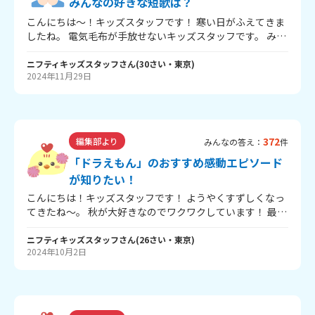
みんなの好きな短歌は？
こんにちは～！キッズスタッフです！ 寒い日がふえてきま
したね。 電気毛布が手放せないキッズスタッフです。 みん
なは学校やお正月に百人一首ってやる？ もし好きな短歌が
あったら教えて～！ ------------ ニフティキッズでは、「ニ
ニフティキッズスタッフ
さん
(
30
さい・
東京
)
2024年11月29日
フティキッズ版百人一首を作ろう2025」をじっし中！ みん
なのオリジナル短歌をぜひおうぼしてね。 ↓ くわしい内
容はこちらから！ ↓
https://kids.nifty.com/event_info/100nin/ これからの季
節、身体に気をつけてすごしてね～！
372
編集部より
みんなの答え：
件
「ドラえもん」のおすすめ感動エピソード
が知りたい！
こんにちは！キッズスタッフです！ ようやくすずしくなっ
てきたね～。 秋が大好きなのでワクワクしています！ 最近
キッズスタッフは、「ドラえもん」の『帰ってきたドラえ
もん』のエピソードを久しぶりに見て感動したんだ～...！
ニフティキッズスタッフ
さん
(
26
さい・
東京
)
2024年10月2日
みんなが「ドラえもん」で感動した・泣いた回があったら
ぜひ教えてほしいな～！ 急にすずしくなったけど、体調に
気をつけてすごそうね！