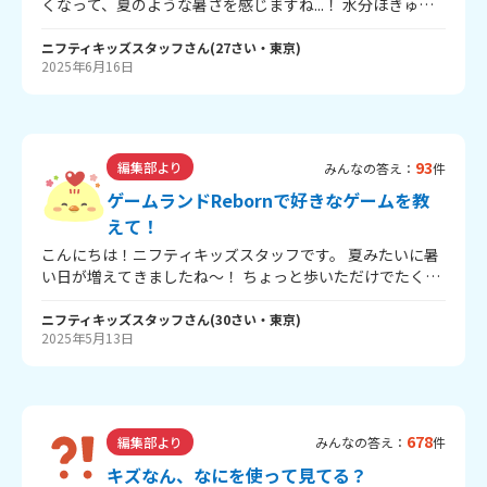
くなって、夏のような暑さを感じますね...！ 水分ほきゅう
して、体調に気を付けてすごそうね！ みんなには推しって
いるかな？推しについて教えてください！ 6月30日（※予
ニフティキッズスタッフ
さん
(
27
さい・
東京
)
2025年6月16日
定）に新コーナー「推し活フォーラム」を開始予定です！
毎月テーマとする推しを、みんなから募集するよ。 自分の
推しをコチラ↓よりぜひ応募してね！ 「推し活フォーラ
ム」について
93
編集部より
みんなの答え：
件
ゲームランドRebornで好きなゲームを教
えて！
こんにちは！ニフティキッズスタッフです。 夏みたいに暑
い日が増えてきましたね～！ ちょっと歩いただけでたくさ
んあせをかいちゃいます･･･。 2025年5月8日にニフティキ
ッズで「ゲームランドReborn」が公開されたよ！ みんな
ニフティキッズスタッフ
さん
(
30
さい・
東京
)
2025年5月13日
はもう遊んでみてくれたかな？ ぜひゲームランドReborn
のみんなのお気に入りゲームを教えてね！ ※スマホでは遊
べないよ！ ↓ゲームランドRebornはこちらから！↓
https://kids.nifty.com/game_reborn_pj/ キッズスタッフ
のおすすめは「忍者!トビマルくん2！」です！ たくさん遊
678
編集部より
みんなの答え：
件
んで、みんなのお気に入りゲームを見つけたらぜひ教えて
ね～！
キズなん、なにを使って見てる？