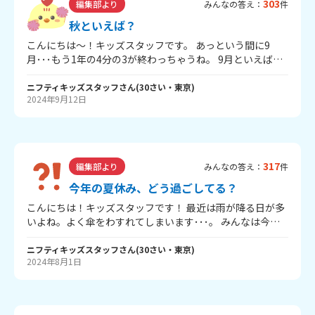
303
編集部より
みんなの答え：
件
秋といえば？
こんにちは～！キッズスタッフです。 あっという間に9
月･･･もう1年の4分の3が終わっちゃうね。 9月といえば、
秋！ 食欲の秋、読書の秋、スポーツの秋など色々思いうか
ぶとおもうけど、キッズスタッフは今年は「芸術の秋」を
ニフティキッズスタッフ
さん
(
30
さい・
東京
)
2024年9月12日
楽しみたいな～と思います。 みんなはどんな秋を過ごした
い？教えてね。 今年は「芸術の秋」を楽しみたい！と思っ
てるみんな！ いま、ニフティキッズでは「カレンダーを作
ろうプロジェクト2025」をかいさいしています！ みんなの
イラストがニフティキッズオリジナルカレンダーになるか
317
編集部より
みんなの答え：
件
も･･･！？ ひよりんのぬりえをして、みんなの作品を送っ
てね～！！ ↓ くわしい内容はこちらから！ ↓ カレンダ
今年の夏休み、どう過ごしてる？
ーをつくろうプロジェクト2025 まだまだ暑い日がつづくか
こんにちは！キッズスタッフです！ 最近は雨が降る日が多
ら、体調に気をつけてすごしてね～！
いよね。よく傘をわすれてしまいます･･･。 みんなは今夏
休みかな？ 今年の夏休みはどんな風に過ごしてる？みんな
の夏休みの様子をぜひ教えてね～ キッズスタッフは、今年
ニフティキッズスタッフ
さん
(
30
さい・
東京
)
2024年8月1日
の夏は海だったり自然がいっぱいなところに行きたいな～
と思っています！ --- いま、ニフティキッズでは「推し自
慢」をかいさいしています！ みんなの推し自慢をぜひ送っ
てね ↓ くわしい内容はこちらから！ ↓ 推し自慢