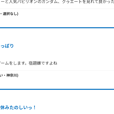
ーと人気パビリオンのガンダム、クゥエートを見れて良かった(*
・
選択なし
)
やっぱり
ゲームをします。宿題嫌ですよね
い・
神奈川
)
夏休みたのしいっ！