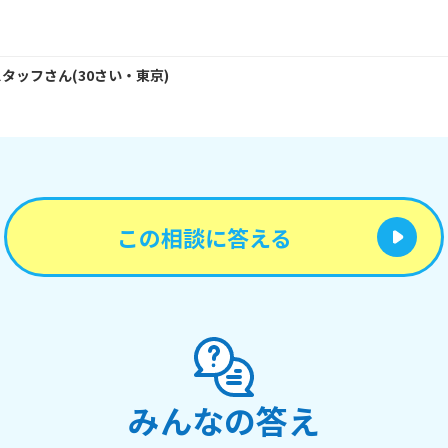
スタッフ
さん
(
30
さい・
東京
)
この相談に答える
みんなの答え