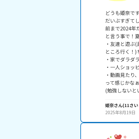
どうも姫奈です
だいぶすぎてし
前まで2024年
と言う事で！夏
・友達と遊ぶ
ところ行く！)
・家でダラダラ
・一人ショッピ
・動画見たり、
って感じかなぁ
(勉強しないと
姫奈
さん
(
11
さい
2025年8月19日