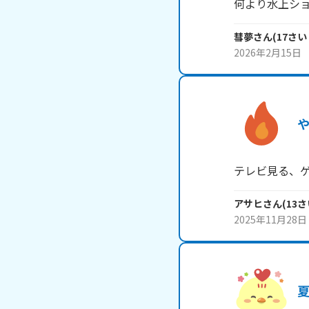
何より水上ショ
彗夢
さん
(
17
さい
2026年2月15日
テレビ見る、
アサヒ
さん
(
13
さ
2025年11月28日