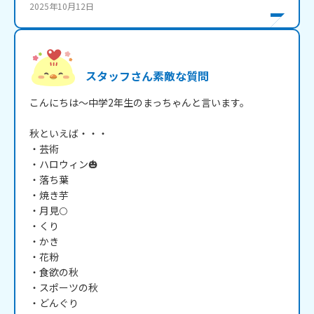
2025年10月12日
スタッフさん素敵な質問
こんにちは～中学2年生のまっちゃんと言います。

秋といえば・・・

・芸術

・ハロウィン🎃

・落ち葉

・焼き芋

・月見🌕

・くり

・かき

・花粉

・食欲の秋

・スポーツの秋

・どんぐり
