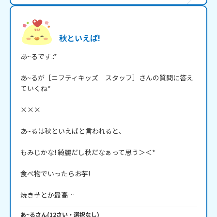
秋といえば!
あ~るです.:*

あ~るが［ニフティキッズ　スタッフ］さんの質問に答え
ていくね*

×××

あ~るは秋といえばと言われると､

もみじかな! 綺麗だし秋だなぁって思う＞＜*

食べ物でいったらお芋!

焼き芋とか最高…
あ~る
さん
(
12
さい・
選択なし
)