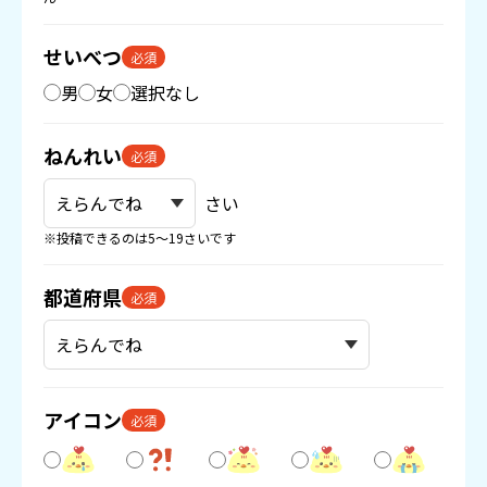
せいべつ
必須
男
女
選択なし
ねんれい
必須
さい
※投稿できるのは5〜19さいです
都道府県
必須
アイコン
必須