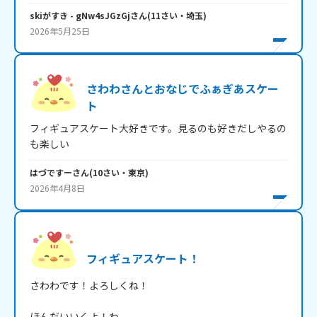
skiがすき
- gNw4sJGzGj
さん
(
11
さい・
埼玉
)
2026年5月25日
さわわさんとおなじでふぁぎあスケー
ト
フィギュアスケート大好きです。見るのも好きだしやるの
も楽しい
はづですー
さん
(
10
さい・
東京
)
2026年4月8日
フィギュアスケート！
さわわです！よろしくね！

ほんだいいくよ！わ
