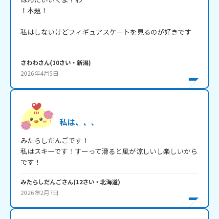
！本題！

私はしないけどフィギュアスケートを見るのが好きです

さわわ
さん
(
10
さい・
新潟
)
2026年4月5日
私は、、、
みたらしだんごです！

私はスキーです！すーって滑ると風が涼しいし楽しいから
です！
みたらしだんご
さん
(
12
さい・
北海道
)
2026年2月7日