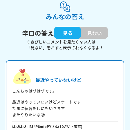
みんなの答え
辛口の答え
見る
見ない
※きびしいコメントを見たくない人は
「見ない」をおすと表示されなくなるよ！
最近やっていないけど
こんちゃはづはづです。
最近はやっていないけどスケートです

たまに練習をしにもいきます

またやりたいな🥲
はづはづ
- E54P8mipPY
さん
(
10
さい・
東京
)