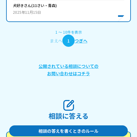
犬好き
さん
(
11
さい・
青森
)
2025年11月15日
1
〜
10
件
を表示
まえへ
1
つぎへ
公開されている相談についての
お問い合わせはコチラ
相談に答える
相談の答えを書くときのルール