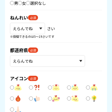
男
女
選択なし
ねんれい
必須
さい
※投稿できるのは5〜19さいです
都道府県
必須
アイコン
必須