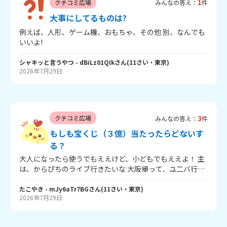
1
クチコミ広場
みんなの答え：
件
大事にしてるものは?
例えば、人形、ゲーム機、おもちゃ、その他 別、なんでも
いいよ!
シャキッと言うやつ
- dBiLz01QIk
さん
(
11
さい・
東京
)
2026年7月29日
3
クチコミ広場
みんなの答え：
件
もしも宝くじ（３億）当たったらどないす
る？
大人になったら使うでもええけど、小どもでもええよ！ 主
は、からぴちのライブ行きたいな 大阪帰って．ユ二バ行く
で！ 他はちょ金や！ みんな待ってんで！ ほなまたな！
たこやき
- mJy6aTr7BG
さん
(
11
さい・
東京
)
2026年7月29日