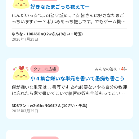
好きなたまごっち教えてー
ほんだいっ☆*:.｡. o(≧▽≦)o .｡.:*☆ 皆さんは好きなたまご
っちいますかー？ 私はめめっち推しです。でもゲーム機は
持ってません。そんぐらい！でも全部可愛い🩷 とりあえず
自由に語ろう！ 🍀明日もいい日でありますようにっ🍀
ゆうな
- 10X46OnQ2w
さん
(
9
さい・
埼玉
)
2026年7月29日
4
クチコミ広場
みんなの答え：
件
小４集合嫌いな単元を書いて愚痴も書こう
僕が嫌いな単元は. . . 書写です あれ必要ないやろ自分の教師
は忘れたら家で書いてこいで練習の奴も全部もってこいで
めんどくさい一度練習持ってくるの忘れてめっちゃ怒られ
た
3DSマン
- w2tGhcNGGI
さん
(
10
さい・
千葉
)
2026年7月29日