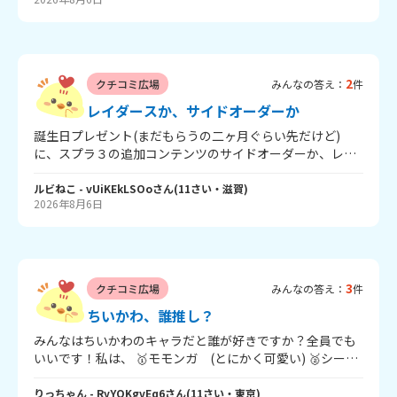
い 北海道or沖縄 それでは Good bye
2
クチコミ広場
みんなの答え：
件
レイダースか、サイドオーダーか
誕生日プレゼント(まだもらうの二ヶ月ぐらい先だけど)
に、スプラ３の追加コンテンツのサイドオーダーか、レイ
ダースか、amiiboのどれをもらうか考えています。上↑の
どれか一つでもいいからクチコミおねがいします！ どれ
ルビねこ
- vUiKEkLSOo
さん
(
11
さい・
滋賀
)
2026年8月6日
がいいかな～？
3
クチコミ広場
みんなの答え：
件
ちいかわ、誰推し？
みんなはちいかわのキャラだと誰が好きですか？全員でも
いいです！私は、 🥇モモンガ (とにかく可愛い) 🥈シーサ
ー (声が可愛い) 🥉ラッコ (甘党なのが可愛い) です！
ところでちいかわの映画見ました？私は見ました！ネタバ
りっちゃん
- RyYOKgvEq6
さん
(
11
さい・
東京
)