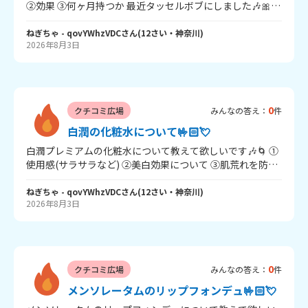
②効果 ③何ヶ月持つか 最近タッセルボブにしました🎶🎀
たくさんの回答待ってます☝🏻‪‪🎀
ねぎちゃ
- qovYWhzVDC
さん
(
12
さい・
神奈川
)
2026年8月3日
0
クチコミ広場
みんなの答え：
件
白潤の化粧水について🤟🏻💘
白潤プレミアムの化粧水について教えて欲しいです‪🎶‬🌀 ①
使用感(サラサラなど) ②美白効果について ③肌荒れを防げ
るか 他にも色々教えてください🫵🏻⭐️たくさんの回答待っ
ねぎちゃ
- qovYWhzVDC
さん
(
12
さい・
神奈川
)
てます💖💖
2026年8月3日
0
クチコミ広場
みんなの答え：
件
メンソレータムのリップフォンデュ🤟🏻💘