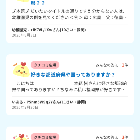
県？？
🗾本題🗾 だいたいタイトルの通りです❣ 分からない人は、
幼稚園児の例を見てください ＜例＞ 母：広島 父：徳島、
だよ 幼稚園児の親の実家は、県外だけど、、、 ※幼稚園児
は静岡に住んでるよ～ もちろん県内でもOK.👌 言いたくな
幼稚園児
- +IK7VL/JXw
さん
(
10
さい・
静岡
)
2026年8月3日
い人は、地方だけでも教えて🤗 一言でもいいから答えてね
～ ここまで読んでくれてありがと❣❣ それじゃあ、ばいば
い👋
1
クチコミ広場
みんなの答え：
件
好きな都道府県や国ってありますか？
こにちは 本題 皆さんは好きな都道府
県や国ってありますか？ちなみに私は福岡県が好きです！
推しが福岡出身だったり、博多豚骨ラーメン、博多明太
子、博多弁 すべて好きなものでいっぱいだからです！で
いある
- P5nm5WSq2Y
さん
(
11
さい・
静岡
)
2026年7月30日
きれば好きなところも教えてください！
3
クチコミ広場
みんなの答え：
件