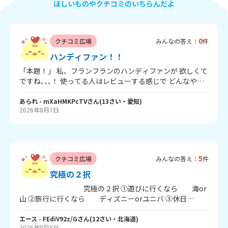
ほしいものやクチコミのいちらんだよ
0
クチコミ広場
みんなの答え：
件
ハンディファン！！
「本題！」 私、フランフランのハンディファンが 欲しくて
ですね､､､！ 使ってる人はレビューする感じで どんなやつ
か教えて欲しい！ 2026年の限定モデルの パープルのジェ
ルキルト？の うるちゅるのやつと！ シルバーのウェーブの
あられ
- mXaHMKPcTV
さん
(
13
さい・
愛知
)
2026年8月7日
やつ！ どっちがいいかな？ あと、親に買ってもらいたいん
だけどどういうタイミングで言えばいいかな？？誕生日は
過ぎちゃったし、 クリスマスは遅すぎる､､､ 多分「フラン
フランじゃなくていいでしょ！」って言われるんだよね泣
いろいろ質問多いけど、出来るのだけでもいいから答えて
5
クチコミ広場
みんなの答え：
件
欲しい🙇‍♀️ たくさんの回答待ってまーす💫
究極の２択
究極の２択 ①遊びに行くなら 海or
山 ②旅行に行くなら ディズニーorユニバ ③休日
は 家でゲームor外で友だちと遊ぶ ④好きなの
は たけのこの里orきのこの山 ⑤どっちに行きた
エース
- FEdiV92z/G
さん
(
12
さい・
北海道
)
2026年8月6日