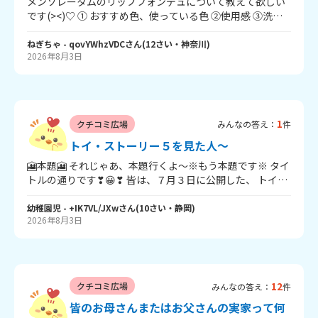
メンソレータムのリップフォンデュについて教えて欲しい
です(><)♡ ① おすすめ色、使っている色 ②使用感 ③洗顔
料で落とせるか ④スクメで使ってバレないか ちなみに私は
イエベ春です 🫂💗
ねぎちゃ
- qovYWhzVDC
さん
(
12
さい・
神奈川
)
2026年8月3日
1
クチコミ広場
みんなの答え：
件
トイ・ストーリー５を見た人～
🎦本題🎦 それじゃあ、本題行くよ～※もう本題です※ タイ
トルの通りです❣😀❣ 皆は、７月３日に公開した、 トイ・
ストーリー５、見ましたか？？？？ 幼稚園児は、見てませ
ん😅ｱﾊﾊﾊ💧 これから見る予定🗓️妹と見に行きます。 ネタバ
幼稚園児
- +IK7VL/JXw
さん
(
10
さい・
静岡
)
2026年8月3日
レしてもOK👌です。 だいたい、わかってるから大丈夫だ
よ。 面白そうだよね～、トイ・ストーリー４かな？ バズの
腕が外れるシーン笑っちゃった😂 公開から一ヶ月たったか
ら、 見てる人も多いと思う😀😆😀 ネタバレOK👌面白かっ
12
クチコミ広場
みんなの答え：
件
たシーンを教えてね ここまで読んでくれてありがと❣❣ そ
れじゃあ、ばいばい👋
皆のお母さんまたはお父さんの実家って何