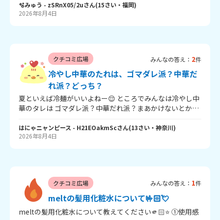
🫧みゅう
- zSRnX05/2u
さん
(
15
さい・
福岡
)
2026年8月4日
2
クチコミ広場
みんなの答え：
件
冷やし中華のたれは、ゴマダレ派？中華だ
れ派？どっち？
夏といえば冷麺がいいよねー😌 ところでみんなは冷やし中
華のタレは ゴマダレ派？中華だれ派？まあかけないとか、
どっちでもないって人もいるかもだけど、みんなはどっち
派！？ 教えてください！！
はにゃニャンピース
- H21EOakmSc
さん
(
13
さい・
神奈川
)
2026年8月4日
1
クチコミ広場
みんなの答え：
件
meltの髪用化粧水について🤟🏻💘
meltの髪用化粧水について教えてください🫵🏻⭐️ ①使用感