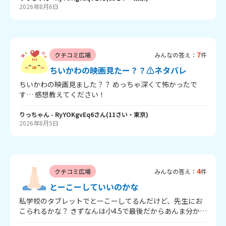
2026年8月6日
レにならない程度で感想教えてください！ (8月8日からボ
ンドロ配られるの知ってた？私は欲しすぎてもう一回行き
ます)
7
クチコミ広場
みんなの答え：
件
ちいかわの映画見たー？？⚠️ネタバレ
ちいかわの映画見ました？？ めっちゃ深くて怖かったで
す… 感想教えてください！
りっちゃん
- RyYOKgvEq6
さん
(
11
さい・
東京
)
2026年8月5日
4
クチコミ広場
みんなの答え：
件
とーこーしていいのかな
私学校のタブレットでとーこーしてるんだけど、先生にお
こられるかな？ きずなんは小4.5で最後だからあんま分かり
ません。 みんなはいいと思う？