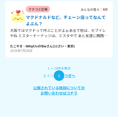
6
クチコミ広場
みんなの答え：
件
マクドナルドなど、チェーン店ってなんて
よぶん？
大阪ではマクドって呼ぶことがよぉあるで他は．セブイレ
やね ミスタードーナッツは、ミスタやで あと友達に関西人
ちゃうやろ言われて悲くなたはじゃね～※東京の人大阪ど
んなイメージあるか書いてな～
たこやき
- NMqFJvdYBw
さん
(
11
さい・
東京
)
2026年7月28日
1
〜
18
件
を表示
まえへ
1
つぎへ
公開されている相談についての
お問い合わせはコチラ