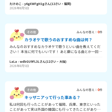
見聞かせてくださーい！
たけのこ
- y6gXWFgH1g
さん
(
12
さい・
福岡
)
2026年8月5日
0
その他
みんなの答え：
件
カラオケで歌うのおすすめな曲は何？
みんなのおすすめなカラオケで歌うといい曲を教えてくだ
さい！ 本当に何でもいいです！ あと癖になる曲とか一回歌
うと楽しくてやめられない曲もあったらぜひ教えてくださ
い！
LaLa
- wdbGU9FL3L
さん
(
12
さい・
大阪
)
2026年8月5日
0
その他
みんなの答え：
件
キッザニアって行った事ある？
私は何回も行ったことがあって福岡、兵庫、東京といった
ことがあって実は外国の韓国にも行ってきたことがありま