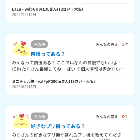
す！(言葉が分からなかった！wwwwww) みなさん一回で
もいいので行ったことありますか？ 好きなお仕事は何です
LaLa
- wdbGU9FL3L
さん
(
12
さい・
大阪
)
2026年8月5日
か？ ぜひ教えてください♪
1
その他
みんなの答え：
件
自慢ってある？
みんなって自慢ある？ ここではなんの自慢でもいいよ！
(OK) たくさん自慢してねー ばい ※個人情報は書かないで
ね。
ミニデビル👾
- vzIFpP20Cm
さん
(
13
さい・
大阪
)
2026年8月5日
0
その他
みんなの答え：
件
好きなプリ機ってある？
みなさんの好きなプリ機や盛れるプリ機を教えてくださ