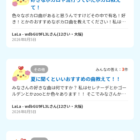
て！
色々なボカロ曲があると思うんですけどその中で有名！好
き！とかのおすすめなボカロ曲を教えてください！私はダ
イダイダイキライと千本桜とてテトリスとか色々ありま
す！ みなさんも教えてください！
LaLa
- wdbGU9FL3L
さん
(
12
さい・
大阪
)
2026年8月5日
3
その他
みんなの答え：
件
夏に聞くといいおすすめの曲教えて！！
みなさんの好きな曲は何ですか？ 私はセレナーデとかゴー
ルデンとかzooとか色々あります！！ そこでみなさんから
おすすめの曲や、夏のおすすめの曲を教えて欲しいです！
LaLa
- wdbGU9FL3L
さん
(
12
さい・
大阪
)
2026年8月5日