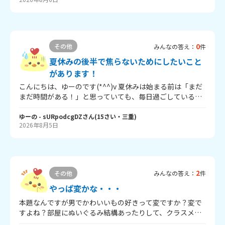
る 助けてほしい もう既に耐えきれない 蓋してかんがえな
いようにしてる
0
その他
みんなの答え：
件
夏休みの後半で焦らないためにしたいこと
があります！
こんにちは、ゆーのです(*^^)v 夏休みは始まる前は「まだ
まだ時間がある！」と思っていても、毎日過ごしているう
ちに、気づけば後半になっていることが多いと感じます。
そうなると、宿題が終わっていなかったり、生活リズムが
ゆーの
- sURpodcgDZ
さん
(
15
さい・
三重
)
2026年8月5日
乱れてしまったりして、夏休みの終わりに慌ててしまいそ
うで、少し心配です。 今年の夏休みは、できるだけ計画的
に過ごして、最後まで落ち着いて過ごしたいと思っていま
す。 みなさんは、夏休みの後半で焦らないためには、どの
ようなことを意識していますか？ 「これはやっておいてよ
2
その他
みんなの答え：
件
かった！」と思ったことや、おすすめの過ごし方があれ
ば、ぜひ教えてください。 回答よろしくお願いします。 こ
やっぱ変かな・・・
こまで読んでいただきありがとうございました。
本題なんですが男でかわいいもの好きって変ですか？変で
すよね？部屋にぬいぐるみ結構あったりして、クラスメイ
トはそういうんじゃなかったりして…辛口でもいいので意