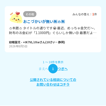
1
その他
みんなの答え：
件
おこづかいが無い🈚️👛🈚️
👛本題👛 タイトルの通りです😭 最近、めっちゃ金欠だ～、
財布のお金💴が「1.1000円」ぐらいしか無い😢 最悪だよ
~~~~🥺💦 幼稚園児の家は、お手伝いしたら100円とかが、
ないから、、、全然もらえない…😣 自分が使いすぎたのが
幼稚園児
- +IK7VL/JXw
さん
(
10
さい・
静岡
)
2026年8月5日
悪いけど・・・ さすがに、使い過ぎだよ～って 今言っても
遅いけどね😿💧 はぁ～、どうにかしたいな～、、、 この相
談を見てくれてありがとう🙏💦 答えてくれると嬉しいで
す。でも・・・ どうやって答えればいいんだろう❓️ 自分で
1
〜
18
件
を表示
も分からない❓️❔️❓️ こんな相談に答えてくれた人は めっちゃ
まえへ
1
つぎへ
嬉しい😀😆😀ありがとう🙏 ここまで読んでくれてありが
と❣❣ それじゃ、ばいばい👋
公開されている相談についての
お問い合わせはコチラ