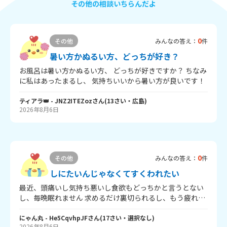
その他の相談いちらんだよ
0
その他
みんなの答え：
件
暑い方かぬるい方、どっちが好き？
お風呂は暑い方かぬるい方、 どっちが好きですか？ ちなみ
に私はあったまるし、 気持ちいいから暑い方が良いです！
ティアラ👑
- JNZ2ITEZoz
さん
(
13
さい・
広島
)
2026年8月6日
0
その他
みんなの答え：
件
しにたいんじゃなくてすくわれたい
最近、頭痛いし気持ち悪いし食欲もどっちかと言うとない
し、毎晩眠れません 求めるだけ裏切られるし、もう疲れま
した 何しても楽しくない、人間不信で塞いでる どうしたら
いいんでしょうか 辛いです 何しても辛いです だから寝て
にゃん丸
- He5CqvhpJF
さん
(
17
さい・
選択なし
)
2026年8月6日