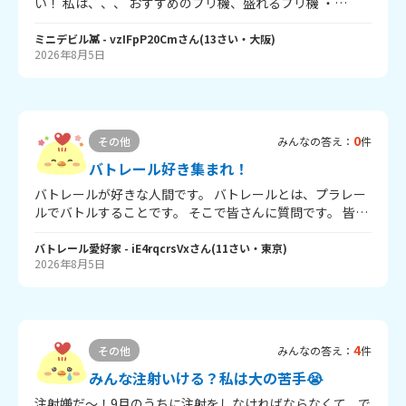
い！ 私は、、、 おすすめのプリ機、盛れるプリ機 ・
everfilm(エバーフィルム) 背景選べるし楽しい ・
hipersoht(ハイパーショット) シンプルに盛れるしカメラ
ミニデビル👾
- vzIFpP20Cm
さん
(
13
さい・
大阪
)
2026年8月5日
撮る位置選べる 気になっているプリ機 ・わたうさ みんな
盛れるって言ってるから ・Bloomit(ブルーミット) みんな
良いって言ってるから 他におすすめのプリ機あったら教え
てください🥺 ばい！
0
その他
みんなの答え：
件
バトレール好き集まれ！
バトレールが好きな人間です。 バトレールとは、プラレー
ルでバトルすることです。 そこで皆さんに質問です。 皆さ
んの好きなバトレーラーはなんですか？ 自分は、 本家様
（どんどんぶつかる僕らのバトレール） yufuin72（プラレ
バトレール愛好家
- iE4rqcrsVx
さん
(
11
さい・
東京
)
2026年8月5日
ールエクスパンデット） moko0302（プラレール戦争） が
好きです！ 皆さんの好きなバトレーラも教えてください！
4
その他
みんなの答え：
件
みんな注射いける？私は大の苦手😭
注射嫌だ～！9月のうちに注射をしなければならなくて、で