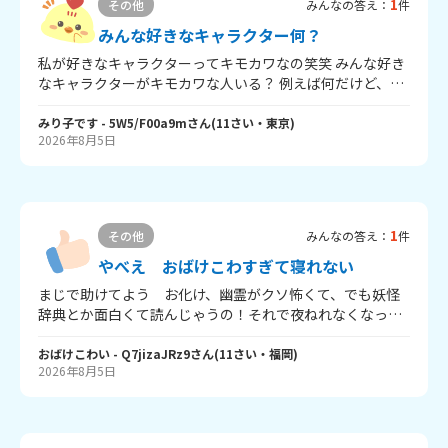
1
その他
みんなの答え：
件
みんな好きなキャラクター何？
私が好きなキャラクターってキモカワなの笑笑 みんな好き
なキャラクターがキモカワな人いる？ 例えば何だけど、ま
ー名前はわかんないけど韓国のタラコ唇でしわがあって目
がでかいキャラクターが好きなんだけど笑笑みんなは何が
みり子です
- 5W5/F00a9m
さん
(
11
さい・
東京
)
2026年8月5日
好きか教えて！！ごめんって言いうか本当にキモカワキャ
ラクターが好きで笑ってほしくない人がいたらスルーして
いいよ！！
1
その他
みんなの答え：
件
やべえ おばけこわすぎて寝れない
まじで助けてよう お化け、幽霊がクソ怖くて、でも妖怪
辞典とか面白くて読んじゃうの！それで夜ねれなくなっ
て、いやなキモチだから、『お化けなんてないさ』を歌っ
たら、家族全員「うるさい💢💢💢💢💢💢💢💢」っていう
おばけこわい
- Q7jizaJRz9
さん
(
11
さい・
福岡
)
2026年8月5日
の。。僕ちゃん可哀想。誰か助けてええええええええええ