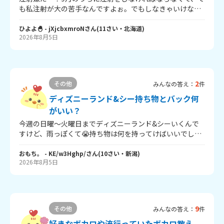
も私注射が大の苦手なんですよぉ。でもしなきゃいけない
んですヨォ😭親に行きたくないって言ったら、「ダメ！行
かなきゃいけないからどっちにしろ行くんだから！😡」っ
ひよよ🐣
- jXjcbxmroN
さん
(
11
さい・
北海道
)
2026年8月5日
ておこられましたぁ～😭 でも、6年生で注射怖いとかヤバ
いじゃないですか、なので泣いたりはできないんです！ な
ので、怖くなくなる方法とか、やらなくて済む方法などを
教えてください！
2
その他
みんなの答え：
件
ディズニーランド&シー持ち物とバック何
がいい？
今週の日曜～火曜日までディズニーランド&シーいくんで
すけど、雨っぽくて😭持ち物は何を持ってけばいいでしょ
うか。カバンはリュックか、ショルダーバッグどっちがい
いんでしょうか。十歳で荷物多いと疲れるかも、、、二泊
おもち。
- KE/w3Hghp/
さん
(
10
さい・
新潟
)
2026年8月5日
三日です！ 回答お願いします。
9
その他
みんなの答え：
件
好きなボカロや流行っていたボカロ教え