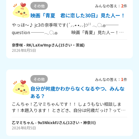
2
その他
みんなの答え：
件
映画「青夏 君に恋した30日」見た人ー！
やっほ～♪ jc3の奈季咲です(´⸝⸝• •⸝⸝)੭⁾⁾ 𓂃◌𓈒𓐍───
question ───𓂃◌𓈒𓐍 映画「青夏」見た人ー！
𓂃◌𓈒𓐍──────────────𓂃◌𓈒𓐍 2018年の映
奈季咲
- RK/LaXwYmp
さん
(
15
さい・
茨城
)
画、「青夏 君に恋した30日」をみんなは見ましたか？ 私
2026年8月5日
は、つい最近サブスクで見ました！ そして、見た人に聞き
たいことがあって… （奈季咲の回答は、（）の中に書きま
す！） ①どの登場人物が好き？ （りおちゃん☆） ②どの
シーンが好き？ （祭の花火のところ！） ③自由に感想を語
ろう！ （すごい面白いし、若い佐野くんも見れたし神でし
1
その他
みんなの答え：
件
た！！） 「青夏」を見た人は、ぜひ答えてください！ 見て
自分が何歳かわからなくなるやつ、みんな
ない人も見てみてください☆ では～
ある？
こんちゃ！乙マミちゃんです！！ しょうもない相談しま
す！本題入ります！ ときどき、自分は何歳だっけ？って、
一瞬わからなくなることありませんか？ それと同じで、誕
生日とかあれ？いつだっけ？ってときどきなるんです！ こ
乙マミちゃん
- 9u5NkixkFJ
さん
(
12
さい・
神奈川
)
2026年8月5日
れみんなあるあるなのかな～