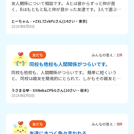
「えだよね！これちょっと前に友達Aちゃんから貰ったの
友人関係について相談です。 Aとは昔からずっと仲が良
～～～センスめっちゃあるよね！」って言ってて、
く、Bはもともと私と仲が良かった友達です。3人で遊ぶよ
「え、、、」ってなったんだけど、マジでもう縁切ったほ
うになってから、3人組でいることが増えました。 最近はA
うが良いのかもって思ってマジでトイレで泣いたんだけど
とBがとても仲良くなり、ほぼ毎日のように通話している
とーちゃん
- +ZXL7ZvkPz
さん
(
14
さい・
東京
)
さ🥹🥺酷くない💔💦もう普通に無理、、、
2026年8月8日
ようです。3人でいるときも、私が知らない2人だけの話を
することが増えました。 Aは私とは学校が違い、Bは同じ学
校ですがクラスが違います。AとBが2人で盛り上がってい
るのを見ると、「またこの感じか」と思ってしまい、最近
はもういいや、という気持ちになっています。 AとBからそ
1
友だち
みんなの答え：
件
れぞれ遊びに誘われることがありますが、最近は断ってい
ます。以前Aから「2人で遊ばない？」と誘われ、2人なら
同校も他校も人間関係がつらいです。
いいと思って遊ぶことにしたのですが、当日に突然「今日
同校も他校も、人間関係がつらいです。 簡単に短くいう
Bも来るから！」と言われたこともありました。 今は、Aと
と、 同校は親友を簡易的にとられて、しかもその親友と、
Bのほうが仲が良いなら、私は無理に3人でいようとせず、
簡易的にとった子と私で3人で遊ぶはずなのに、ふたりがず
距離を置こうかなと思っています。ただ、自分の対応がこ
っとじゃれて終わったりします。 すごいベタベタされて
うさまる🩵
- XXNekaZPbG
さん
(
10
さい・
栃木
)
れでいいのか分からず、相談したいです。
2026年8月8日
も、親友は拒まず私のことを忘れます。 別のグループに行
こうとしても苦手な子がいるのではいれません。 他校は妹
と私の大親友を簡単に取り合いしてて、 私がいつも大親友
から選ばれて特等席にいつもいることが妹に申し訳ないで
す。 でもこう言っといて譲れません。 あと、大親友の妹か
0
友だち
みんなの答え：
件
らすっごい執着されてます。 もうどうすればいいのかわか
んなくて、 同校の友達には「クラスメイトに戻ってほし
友達にきつく色々言われる