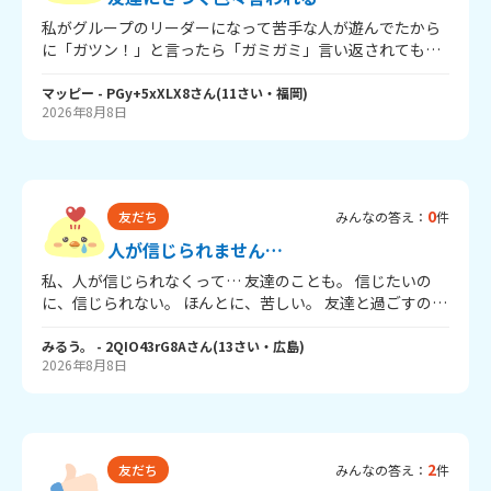
い」と言うつもりです。 他の子との関わりも難しくて、も
私がグループのリーダーになって苦手な人が遊んでたから
うつかれました。 訊くことも何もないですが、 私はどうし
に「ガツン！」と言ったら「ガミガミ」言い返されてもう
たらいいのでしょうか。 長文すみませんでした。
どうしたらいいか、わからない・・・。先生に相談しても
私が悪いみたいになります。どうすればいいんですか。
マッピー
- PGy+5xXLX8
さん
(
11
さい・
福岡
)
2026年8月8日
0
友だち
みんなの答え：
件
人が信じられません…
私、人が信じられなくって… 友達のことも。 信じたいの
に、信じられない。 ほんとに、苦しい。 友達と過ごすのは
めっちゃ楽しい！ 嫌いじゃなくて、大好きなんだけど、心
の中で「私は嫌われてるのかも。」「本当は嫌々付き合っ
みるう。
- 2QIO43rG8A
さん
(
13
さい・
広島
)
2026年8月8日
てくれてるのかも。」ってずっと考えちゃう。 仲間外れと
かもいじめとかも全然ないのに。 なんで、こう考えちゃう
んだろうってずっと理由を考えてたら、これかもしれない
っていうのがあった。 幼稚園の年長のときに、私は５人の
仲良しグループの中にいたんだけど、ある日突然仲間外れ
2
友だち
みんなの答え：
件
とか、無視とかされて…。 それから少し経った後、新しい