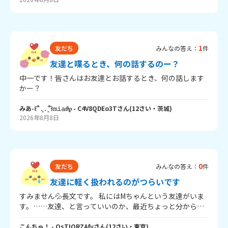
ます。 周りと比べすぎず、自分のペースを大切にしながら
受験勉強を続けたいです。 みなさんは、友達の頑張りを聞
いて焦ってしまった時、どのように気持ちを切り替えてい
ますか？ 前向きに頑張るための考え方や工夫があれば、ぜ
ひ教えてください。 回答よろしくお願いします。 ここまで
1
友だち
みんなの答え：
件
読んでいただきありがとうございました。
友達と喋るとき、何の話するのー？
中一です！皆さんはお友達とお話するとき、何の話します
かー？
みあ-꒰՞ ܸ. . ܸ՞꒱𝚖𝚒𝚊𝜗𝜚
- C4V8QDEo3T
さん
(
12
さい・
茨城
)
2026年8月8日
0
友だち
みんなの答え：
件
友達に軽く扱われるのがつらいです
すみません💦長文です。 私にはMちゃんという友達がいま
す。……友達、と言っていいのか、最近ちょっと分からな
くなっています。 Mちゃんは前から、私にひどいことを言
ったり、軽く扱ったり、上から目線で話したりします。何
こんちゃ！
- OsTIQRZAfv
さん
(
12
さい・
東京
)