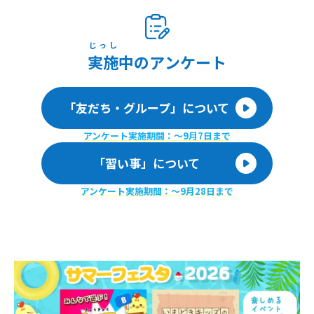
こでグループに入れるとかないんですけど。同じクラスに
仲良い子は、近所でIちゃんって言う子がいるけど、でもそ
の子は、ちょっと色々あって学校に来づらくて、、週3しか
来れないんです。だから、やっぱり1人の時間が多くて、、
じっし
でもあんまり1人は好きじゃなくて。私、二学期も不安
実施
中のアンケート
で、、どうしたらいいんでしょうか？長文読んでくれてあ
りがとうございます。よかったら、返事待ってます
「友だち・グループ」について
アンケート実施期間：〜9月7日まで
「習い事」について
アンケート実施期間：〜9月28日まで