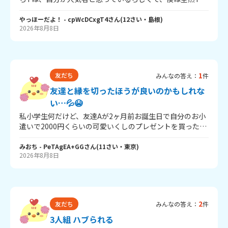
にとって都合のいい存在なのかな」と思ってしまいまし
トモダチと思っていないんですがTはボクをトモダチ？と
た。 前から嫌なことを言われても我慢して、笑ってごまか
いうか自分のファンと思っているらしいです。それが気持
やっほーだよ！
- cpWcDCxgT4
さん
(
12
さい・
島根
)
して、頼まれたら断れませんでした。最近はMちゃんと話
2026年8月8日
ち悪くて、部活帰りにも『あの前にいるKちゃんにやっほー
すだけで疲れます。 「友達だから我慢しなきゃいけないの
っていってタッチして戻ってこようぜ』言われて、断れば
かな」「私が気にしすぎなのかな」と分からなくなってい
そいつキレる思ってノったんですが、1週間後急にそのいち
ます。 親や先生に心配をかけたくないし、Mちゃんに強く
ゃもんをつけて殴る髪を引っ張るなどしてきて、その後解
言う勇気もありません。どうしたらいいのか分からなくて
決のために教師に『謝ろう』言われて僕が先に謝ってTは
1
相談しました。 同じような経験をしたことがある人はいま
友だち
みんなの答え：
件
いまだに謝ってきていません。むかむかするし、あいつず
すか？似た経験をした人の考えや、どうしたらいいと思う
友達と縁を切ったほうが良いのかもしれな
ーーっとタイピングやっていて、プレイグラムタイピング
かを聞きたいです。あなたが思ったことを教えてくださ
なんですが、あいつは680くらいで僕は1243で、この差を
い…💦😭
い。
見た時Tがガチギレしてきて 僕からすれば『いや知らね
私小学生何だけど、友達Aが2ヶ月前お誕生日で自分のお小
えよ』なんですけど ミナサンはどう思いますか？
遣いで2000円くらいの可愛いくしのプレゼントを買ったの
✨🎁あげたら「あ、ありがと」見たいにパッて取られて、
ちょっとそこでモヤッと来たんだけど、まあ良いや見たい
みおち
- PeTAgEA+GG
さん
(
11
さい・
東京
)
2026年8月8日
に思って終わったの💦で、この前、私の誕生日だったんだ
けど、そのAちゃんから誕生日プレゼント貰って無くて、
「え、マジか。」あげなきゃ良かったかも、って思って悲
しくなったしお金無駄にしたかもって後悔したんだけど😭
これからがヤバくてその私の誕生日から3日後くらいに私の
2
友だち
みんなの答え：
件
友達がトイレの鏡で友達Aに私があげたくしを持ってて、
「そのくし可愛いよね～！」って私が言ったらその友達が
3人組 ハブられる