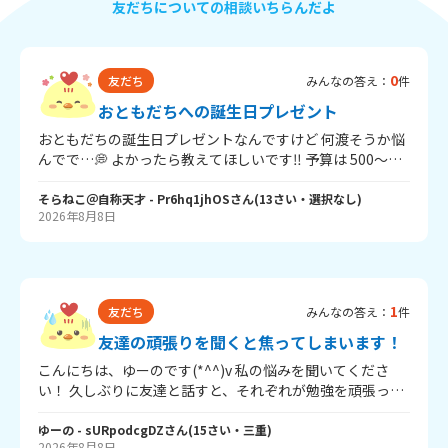
友だちについての相談いちらんだよ
0
友だち
みんなの答え：
件
おともだちへの誕生日プレゼント
おともだちの誕生日プレゼントなんですけど 何渡そうか悩
んでで…💭 よかったら教えてほしいです‼️ 予算は 500～
1500 円くらいで お友だちは中学一年生女子です‼️ シンプル
なデザインとか淡色系、モノトーンが好きだと思いますっ
そらねこ＠自称天才
- Pr6hq1jhOS
さん
(
13
さい・
選択なし
)
2026年8月8日
今考えているのが MONO モノグラフ(クリアかアイボリー
かグレージュ) マイルドライナー (ナチュラルマイルド5色
セット) です🙌 お菓子も少し付け足したいな~って思ってま
す🎶 他にもおすすめがあったら教えてほしいです🙏
1
友だち
みんなの答え：
件
友達の頑張りを聞くと焦ってしまいます！
こんにちは、ゆーのです(*^^)v 私の悩みを聞いてくださ
い！ 久しぶりに友達と話すと、それぞれが勉強を頑張って
いることが伝わってきます。 刺激になる一方で、自分だけ
遅れているような気持ちになり、焦ってしまうこともあり
ゆーの
- sURpodcgDZ
さん
(
15
さい・
三重
)
2026年8月8日