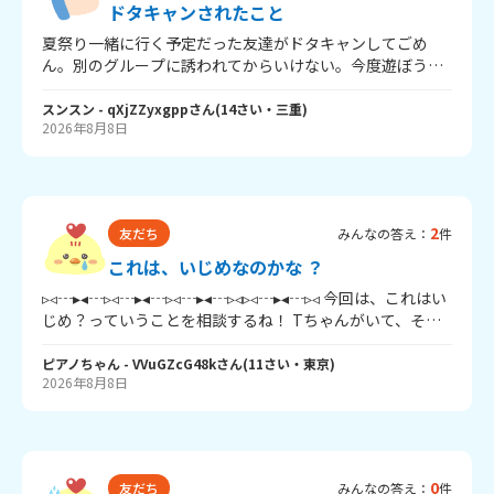
友達ができたけど、いじめっ子がその子に何か言ったのか
ドタキャンされたこと
な。 その子からも避けられちゃって。 ずっと一人だった。
夏祭り一緒に行く予定だった友達がドタキャンしてごめ
独りぼっち。 この記憶が足を引っ張っているのかなって思
ん。別のグループに誘われてからいけない。今度遊ぼう。
った。 幼稚園のころの出来事を中2にもなってまだ引きず
ときたのですがどう思えば良いですか？
ってるって、まじで笑えるよね。あきれる。 世の中にはも
スンスン
- qXjZZyxgpp
さん
(
14
さい・
三重
)
っとひどいいじめをされている人がいるのに。 こんな小さ
2026年8月8日
な出来事でわちゃわちゃ言って、その人に失礼だよね…。
それから知らない同年代の女子が苦手になって…。 でも、
友だちは全然苦手じゃなくって！！ ほんとに！！大好きな
のに！！ なんで！ なんで、なんで… どうして、私は友達を
信じることができないの？ いつもいつも心の中で疑っちゃ
2
友だち
みんなの答え：
件
って…！ 最低な人だよね。 ずっとずっと苦しい。 みんな
これは、いじめなのかな ？
と話しているのに、孤独。 てか、まあ私が勝手に孤独ぶっ
てるのかもしれない。 もう……どうしたら、いいの。
▹◃┄▸◂┄▹◃┄▸◂┄▹◃┄▸◂┄▹◃▹◃┄▸◂┄▹◃ 今回は、これはい
じめ？っていうことを相談するね！ Tちゃんがいて、その
子は、私は特に何もしていないのに、私の行動にいつも怒
ピアノちゃん
- VVuGZcG48k
さん
(
11
さい・
東京
)
ったふうになるの…！𓂃 𓈒 ໒꒱ あと、いつも私にだけ強い口
2026年8月8日
調で話すし、たまに無視とかもありました。なんか、私に
だけ冷たい感じがする…。 そして、Tちゃんと同じ班だっ
たときに、〇〇をやるとき「次私がやってもいい？」って
言ったのに、無視して、わざとらしく他の子にやらせたっ
ていうこともありました。 私は、こんなことがあって、結
0
友だち
みんなの答え：
件