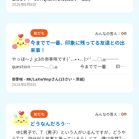
2026年8月8日
かを頼まれることも多く、こき使われているように感じる
こともあります。 だからMちゃんと話す時はいつも、「ま
た何か嫌なことを言われるんじゃないかな」「今度は何を
頼まれるんだろう」と考えてしまいます。本当は友達と話
すって楽しいものなのに、Mちゃんといる時は楽しいより
0
友だち
みんなの答え：
件
先に「嫌だな……」「何を言われるんだろう……」と思っ
今までで一番、印象に残ってる友達との出
てしまいます。 そんな中、少し前にMちゃんが「私、絵画
展覧会に絵を飾るんだぁ～！私って絵が上手だから！！」
来事！
と言い、「はい！特別にあげる！！最初で最後だよwww」
やっほ～♪ jc3の奈季咲です(´⸝⸝• •⸝⸝)੭⁾⁾ 𓂃◌𓈒𓐍───
と、私に絵画展覧会のチケットをくれました。 その時は少
question ───𓂃◌𓈒𓐍 今までで一番 印象
し嬉しかったです。「特別にあげる」と言ってくれたの
に残ってる友達との出来事！
で、「私にくれたんだ」と思いました。 でも後日、突然
奈季咲
- RK/LaXwYmp
さん
(
15
さい・
茨城
)
「やっぱりHちゃんにあげたいから、返して」と言われま
𓂃◌𓈒𓐍──────────────𓂃◌𓈒𓐍 仲の良い友達
2026年8月8日
した。 返したくなかったというより、「特別にあげる」と
と過ごした中で、「これが一番楽しかった！」とか「今で
言ってくれたのに、結局私はその程度だったんだと思って
も笑っちゃう！」っていうエピソード、ありませんか？ 私
しまい、すごく悲しくなりました。しかも、返してと言わ
は、修学旅行で、みんなで怪談したことが一番思い出深い
れたのは私だけでした。 チケットは机の中にあったので
です☆ みんなのエピソード、聞かせてください！ では～
「今は机の中にあるから、あとでね」と言うと、Mちゃん
0
友だち
みんなの答え：
件
は「今がいいから！💢」と言って、私の許可なく机の中を
どうなんだろう…
探し、勝手にチケットを持って行ってしまいました。 チケ
ットのことだけではなく、私の気持ちや意思を大切にして
中1男子で、T（男子）という人がいるんですが、どうや
もらえなかったことが悲しかったです。「私ってMちゃん
らTは、自分が人気者と思っているらしくて、僕は全然Tを