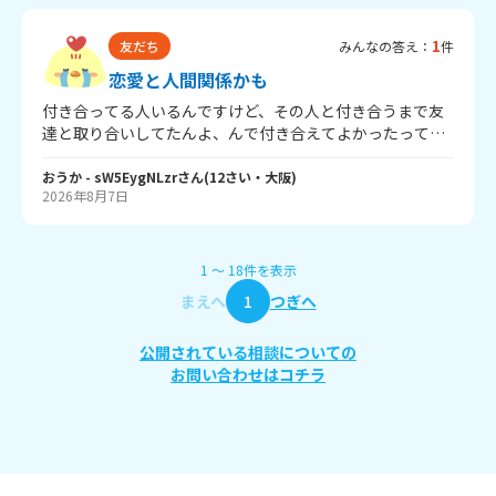
ら嬉しかったんですが、、同じクラスにRちゃんの親友のM
とう！まじで助かった！」と言っていたのに、私には「あ
ちゃんがいたんです。Mちゃんは独占欲も強いし、3人組ト
りがとうは？」と言われました。言わないといけないよう
1
友だち
みんなの答え：
件
ラブルが多かったらしくて私に「Rちゃんに近づかない
な空気になって、私は「ありがとう」と言いました。 Mち
で！」ってめっちゃ言ったりして。そして、そのグルー
恋愛と人間関係かも
ゃんは他の友達には普通に優しくしているのに、私にだけ
プ？を抜けて、席が近くなって仲良くなったSちゃんと、そ
こういう態度をとります。 最近はMちゃんと一緒にいると
付き合ってる人いるんですけど、その人と付き合うまで友
の友達のNちゃんと遊ぶようになったんですね。ちょうど
楽しいよりも緊張することが多いです。怖くてⅯちゃんに
達と取り合いしてたんよ、んで付き合えてよかったって思
雰囲気も合ってると思ったし、1番ゆるいかなって思ったん
は言えません。 大人に言っても、「だから？」といわれ、
ったけどその友達が恋人に手繋いたり腕絡めたり抱きしめ
です。でもそこでも2：1になって…でも2人がある日、私
泣きながら、布団にもぐったら、布団をはがして、「ちゃ
たりしてるんよ、それやめてといっても聞いてくれません
おうか
- sW5EygNLzr
さん
(
12
さい・
大阪
)
にたくさん話しかけて、休み時間とか放課後あそぼ！って
んと言いなさい！！」と怒鳴られました。先生には怖くて
2026年8月7日
どうしたらいいですか
声かけてくれたんです。そして、その理由が、2人が喧嘩し
言えません。 どうすればいいですか？似たような経験をさ
たからなんです。喧嘩していて、結局仲直りしたらすぐ仲
れた方や、いやな経験をされた方のお話も聞きたいです。
良くなって、りさがまた1人になってしまいました。そし
1
〜
18
件
を表示
て、一回先生を通して一応みんなと解決？したんです。
で、Mちゃんたちに一緒にこれからあそぼって言ってくれ
まえへ
1
つぎへ
たけど結局2：1になって。その2人はその後も喧嘩したり
して、結局最後も喧嘩したんです。そしてSちゃんは元々1
公開されている相談についての
学期終わったら転校が決まっていて…結局喧嘩したまま終
お問い合わせはコチラ
わったのかな？みたいなことがあったんです。そして1学期
の最後、Mちゃんと最終的に仲直り？したんですけど、、M
ちゃんとRちゃんも喧嘩したんです。それでRちゃんとも喋
りたかったけどMちゃんがやっぱ独占欲？強いこともあっ
て一緒にずっと遊んでたんです。まあどうせ仲良くしたと