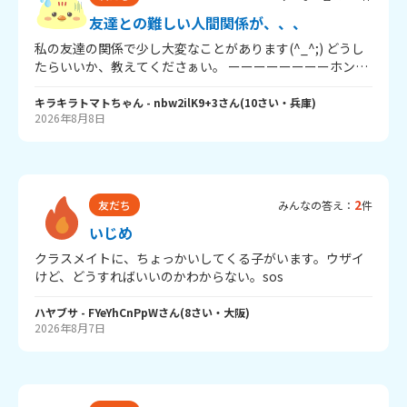
構Tちゃんのことが苦手になってしまいました。 これっ
友達との難しい人間関係が、、、
て、いじめに含まれるのかな？(´Д` ) 辛口OKだから、誰か
回答お願い！୨୧┈
私の友達の関係で少し大変なことがあります(^_^;) どうし
たらいいか、教えてくださぁい。 ーーーーーーーーホント
の本題ーーーーーーーーーー 最近、学校に転校してきたメ
ッチャしゃべりやすいお友達ができました。です
キラキラトマトちゃん
- nbw2ilK9+3
さん
(
10
さい・
兵庫
)
2026年8月8日
が、、、、、 もう一人の仲良しの友達がいて、そのこは転
校してきた友達が苦手だったため、あまり仲良くしないで
と言われてしまいました。一番喋りやすい転校してきたこ
とあまり喋らないのは悲しいです、、、ですがもともと仲
良しのこの言う事もききたいし、、、と少し複雑です。こ
2
友だち
みんなの答え：
件
ういうとき、どうしたらいいでしょうか？
いじめ
クラスメイトに、ちょっかいしてくる子がいます。ウザイ
けど、どうすればいいのかわからない。sos
ハヤブサ
- FYeYhCnPpW
さん
(
8
さい・
大阪
)
2026年8月7日