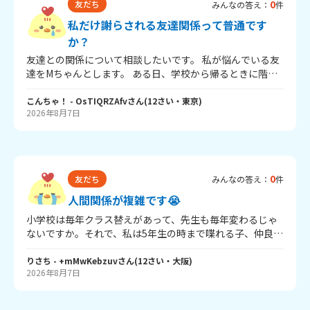
0
友だち
みんなの答え：
件
私だけ謝らされる友達関係って普通です
か？
友達との関係について相談したいです。 私が悩んでいる友
達をMちゃんとします。 ある日、学校から帰るときに階段
で、MちゃんとRちゃんが話していました。私は「何か話し
ているな」と思っただけで、内容は聞いていませんでし
こんちゃ！
- OsTIQRZAfv
さん
(
12
さい・
東京
)
2026年8月7日
た。 私の姿に気づくと、急に話をやめて、Mちゃんが「今
の話聞いた？」と言ってきました。私は本当に聞いていな
かったので「聞いてないよ」と答えました。 するとMちゃ
んは「いや、この反応は聞いたかもしれない！！」と言っ
てきました。Rちゃんは申し訳なさそうに俯いていまし
0
友だち
みんなの答え：
件
た。 そのあとMちゃんが「だから記憶を飛ばすためにビン
タしよう！！」と言って、本当に私のことをビンタしまし
人間関係が複雑です😭
た。すごく痛かったです。 私は「えへへ。何かしちゃっ
小学校は毎年クラス替えがあって、先生も毎年変わるじゃ
た？そうだったらごめんね？」と言って、その場から逃げ
ないですか。それで、私は5年生の時まで喋れる子、仲良い
るように早歩きで帰りました。 また、前にもMちゃんに足
子と同じクラスになれたんです。だから上手くいってたん
を踏まれたことがあります。その時Mちゃんは謝らず、
ですけど、今年は違って…3組まであって5年の最後の方か
りさち
- +mMwKebzuv
さん
(
12
さい・
大阪
)
「謝って！」と言ってきました。私は悪いことをした覚え
2026年8月7日
ら仲良くなった、Rちゃんがいるんですね。Rちゃんは5年
がなかったけれど、その場の雰囲気で「ご、ごめんね？」
の時ちょっと1人になりがちで仲良くしたかったから声かけ
と言いました。するとMちゃんは満足したように帰りまし
て、どんどん仲良くなって、今年も同じクラスになれたか
た。 他にも、私がのりを貸した時、他の友達には「ありが