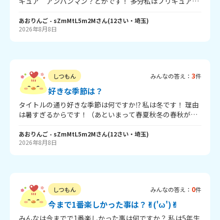
キュア アンパンマン？とかです！ 多分私はプリキュアだ
ったと思う、、 今は誰かを支えられる人になりたいです
あおりんご
- sZmMtL5m2M
さん
(
12
さい・
埼玉
)
2026年8月8日
3
しつもん
みんなの答え：
件
好きな季節は？
タイトルの通り好きな季節は何ですか⁉ 私は冬です！ 理由
は暑すぎるからです！（あといまって春夏秋冬の春秋がも
うない感じじゃないですかーー。でも春でも秋でも全然大
丈夫だからね――）
あおりんご
- sZmMtL5m2M
さん
(
12
さい・
埼玉
)
2026年8月8日
0
しつもん
みんなの答え：
件
今まで1番楽しかった事は？✌︎('ω')✌︎
みんなは今までで1番楽しかった事は何ですか？ 私は5年生