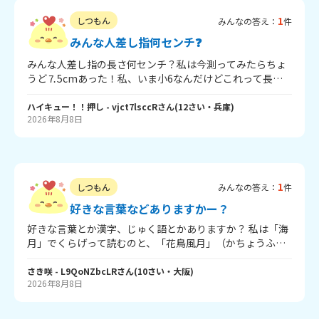
1
しつもん
みんなの答え：
件
みんな人差し指何センチ❓
みんな人差し指の長さ何センチ？私は今測ってみたらちょ
うど⒎5cmあった！私、いま小6なんだけどこれって長い
方かな？あとみんな人差し指何センチか教えてね！じゃー
また会おー👋👋👋
ハイキュー！！押し
- vjct7lsccR
さん
(
12
さい・
兵庫
)
2026年8月8日
1
しつもん
みんなの答え：
件
好きな言葉などありますかー？
好きな言葉とか漢字、じゅく語とかありますか？ 私は「海
月」でくらげって読むのと、「花鳥風月」（かちょうふう
げつ）っていう四字じゅく語が好きです！ どちらもなんだ
かきれいだなー…と感じます 漢字は「志」かな！ー番は 何
さき咲
- L9QoNZbcLR
さん
(
10
さい・
大阪
)
2026年8月8日
かあればいくらでもかいてください！ お願いしまーす