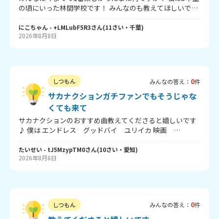
の頃にいった林間学校です！ みんなのも教えてほしいで
す‼️ ばいばい٩(๑❛ᴗ❛๑)۶
にこちゃん
- +LMLubF5R3
さん
(
11
さい・
千葉
)
2026年8月8日
0
しつもん
みんなの答え：
件
サカナクションガチファンでもそうじゃな
くても来て
サカナクションのおすすめ曲教えてくださると嬉しいです
♪ 僕は エンドレス グッドバイ ユリイカ 映画
multipleexposure ネプトゥーネス ミュージック ナイト
フィッシングイズグッド ネイティブダンサー 白波トップ
たいせい
- tJ5MzypTM0
さん
(
10
さい・
愛知
)
2026年8月8日
ウォーター ボイル 目が明く藍色 SORATO ドキュメン
ト さよならはエモーション 蓮の花 mellow 映画
ATMREMIX あたりが好きです！！！！
0
しつもん
みんなの答え：
件