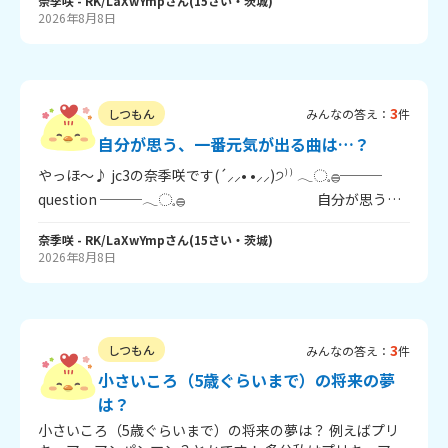
(⁎>ᴗ<⁎) みんなも教えてね！ 「終了」 では～
奈季咲
- RK/LaXwYmp
さん
(
15
さい・
茨城
)
2026年8月8日
3
しつもん
みんなの答え：
件
自分が思う、一番元気が出る曲は…？
やっほ～♪ jc3の奈季咲です(´⸝⸝• •⸝⸝)੭⁾⁾ 𓂃◌𓈒𓐍───
question ───𓂃◌𓈒𓐍 自分が思う、
一番元気が出る曲は何？
奈季咲
- RK/LaXwYmp
さん
(
15
さい・
茨城
)
𓂃◌𓈒𓐍──────────────𓂃◌𓈒𓐍 ちなみに私
2026年8月8日
は、「You! joy! Parade!」です！ ⇧ 私の朝の目覚まし曲に
なってます！ 推しの声＆明るいメロディーで、どんなに落
ち込んでても元気になれちゃう魔法の曲だと思います♪ み
んなも気軽に答えてください！ では～
3
しつもん
みんなの答え：
件
小さいころ（5歳ぐらいまで）の将来の夢
は？
小さいころ（5歳ぐらいまで）の将来の夢は？ 例えばプリ