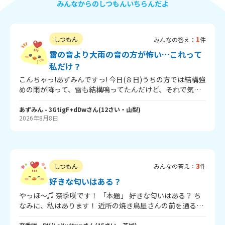
みんなからのしつもんいちらんだよ
1
しつもん
みんなの答え：
件
雷の音より大雨の音の方が怖い…これって
私だけ？
こんちゃっ!あずみんですっ! 今日(８日)うちの方では結構強
めの雨が降って、雷も結構鳴ってたんだけど、それで気づ
いたことがあって… 私、雷の音より土砂降りぐらいの強い
雨の音の方が怖いんですよ! 雷にトラウマとかないからかも
あずみん
- 3GtigF+dDw
さん
(
12
さい・
山梨
)
2026年8月8日
しれないけど、なんか雨の音の方が徐々に精神を削ってく
るというか恐怖心を煽ってくるというか…! わかる方いませ
んか…!?回答待ってます!
3
しつもん
みんなの答え：
件
好きな匂いはある？
やっほ～♫ 奈季咲です！ 「本題」 好きな匂いはある？ ち
なみに、私はあります！ 近所の焼き鳥屋さんの前を通る
と、めっちゃいい匂いがして、それがだ～いすきなんです