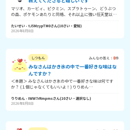
教えてくださると嬉しいです
マリオ、カービィ、ピクミン、スプラトゥーン、どうぶつ
の森、ポケモンあたりと同格、それ以上に強い任天堂以外
のゲーム、テトリスとマイクラくらいしか思いつかないの
でこいつらと渡り合えるゲームシリーズ教えてください！
たいせい
- tJ5MzypTM0
さん
(
10
さい・
愛知
)
2026年8月8日
8
しつもん
みんなの答え：
件
みなさんはかき氷の中で一番好きな味はな
んですか？
＜本題＞ みなさんはかき氷の中で一番好きな味は何です
か？ (１個じゃなくてもいいよ！) りりめん
は・・・・・・・・・・・・・・・・・ いちご味が一番好
きです！ 同じ人いるかな？同じだったらラッキー！ みなさ
りりめん
- IWW7rRmpms
さん
(
10
さい・
選択なし
)
2026年8月8日
んもぜひ教えてください！ 最後まで見てくれてありがと
う！ ではバイバイ！