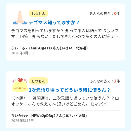
0
しつもん
みんなの答え：
件
テゴマス知ってますか？
テゴマスを知っていますか？ 知ってる人は語ってほしいで
す。 回答 知らない だけでもいいので多くの人に答えて
いほしいです！
ふぃーる
- 3amGOgeJsX
さん
(
14
さい・
北海道
)
2026年8月8日
2
しつもん
みんなの答え：
件
2次元語り場ってどういう時に使うん？
〈本題〉 質問通り、二次元語り場っていつ使うん？ 辛口
オッケーなんで教えて～ 短いけどごめん。 じゃバイー
ちいかわ✨
- NPWb2pDBq2
さん
(
10
さい・
大阪
)
2026年8月8日