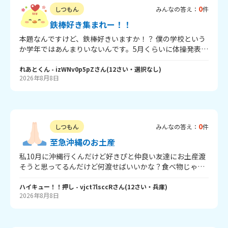
0
しつもん
みんなの答え：
件
鉄棒好き集まれー！！
本題なんですけど、鉄棒好きいますか！？ 僕の学校という
か学年ではあんまりいないんです。5月くらいに体操発表会
という学校の代表が出る発表会みたいなのがあるんですけ
ど、それも鉄棒は8～9人とかで代表は5､6年生だけなの
れあとくん
- izWNv0p5pZ
さん
(
12
さい・
選択なし
)
2026年8月8日
で、高学年は4人しかいなかったんです。 なので！キズな
んで鉄棒好きと話せば良いじゃん！？ってなりました⭐︎ な
んかできる技？とかいろいろ書いてください！ 僕は、「前
方支持回転」がめちゃくちゃ得意です！ 回答お願いしま
す！
0
しつもん
みんなの答え：
件
至急沖縄のお土産
私10月に沖縄行くんだけど好きぴと仲良い友達にお土産渡
そうと思ってるんだけど何渡せばいいかな？食べ物じゃな
くて物系を買いたいからキーホルダー系でよろ🙇沖縄行っ
た子は何買った？ぜひぜひ教えてねー ばいちゃー
ハイキュー！！押し
- vjct7lsccR
さん
(
12
さい・
兵庫
)
2026年8月8日