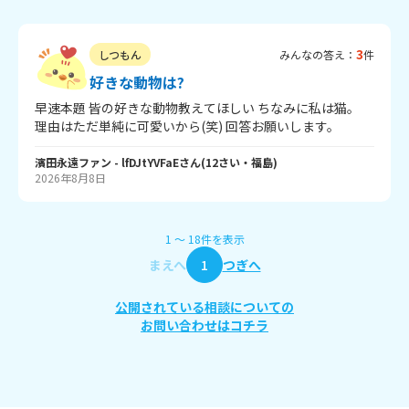
3
しつもん
みんなの答え：
件
好きな動物は?
早速本題 皆の好きな動物教えてほしい ちなみに私は猫。
理由はただ単純に可愛いから(笑) 回答お願いします。
濱田永遠ファン
- lfDJtYVFaE
さん
(
12
さい・
福島
)
2026年8月8日
1
〜
18
件
を表示
まえへ
1
つぎへ
公開されている相談についての
お問い合わせはコチラ