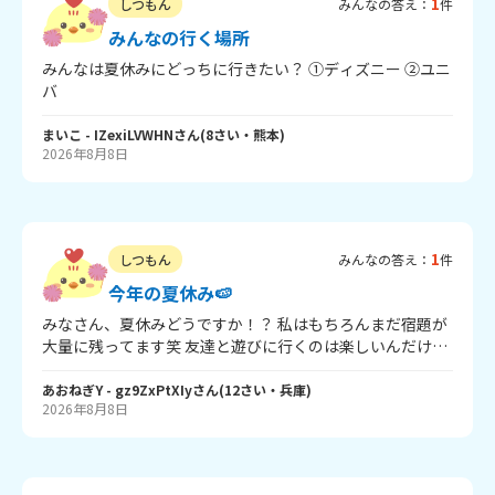
1
しつもん
みんなの答え：
件
みんなの行く場所
みんなは夏休みにどっちに行きたい？ ①ディズニー ②ユニ
バ
まいこ
- IZexiLVWHN
さん
(
8
さい・
熊本
)
2026年8月8日
1
しつもん
みんなの答え：
件
今年の夏休み🍉
みなさん、夏休みどうですか！？ 私はもちろんまだ宿題が
大量に残ってます笑 友達と遊びに行くのは楽しいんだけ
ど、 お金と時間が削られていく… みなさんの現在状況教え
てください！ では！
あおねぎY
- gz9ZxPtXIy
さん
(
12
さい・
兵庫
)
2026年8月8日