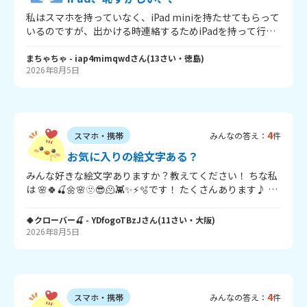
力お願いします！！
私はスマホを持っていなく、iPad miniを持たせてもらって
いるのですが、出かける時連絡するためiPadを持って行く
のですが、周りと違って恥ずかしいです、、スマホは高校
からです！仲良い友達の前とかなら別に良いのですが、部
まちゃちゃ
- iap4mimqwd
さん
(
13
さい・
徳島
)
2026年8月5日
活で大会に行く時など本当に恥ずかしくて、連絡できませ
ん。 そこで！中学でもiPadの仲間いますか！？また、出か
ける時持って行く方はいますか？出かけている時恥ずかし
くないのかなども知りたいです。 長文失礼しました。回答
待ってます！
4
スマホ・携帯
みんなの答え：
件
お気に入りの絵文字ある？
みんな好きな絵文字ありますか？教えてください！ ちな私
は 🌸🍀🍒🌼🌸🫥😎🫠👾✨⚡️🫧です！ たくさんあります♪ た
くさんの回答待ってます！ ばいちゃ
🍀クローバー🍒
- YDfogoTBzJ
さん
(
11
さい・
大阪
)
2026年8月5日
4
スマホ・携帯
みんなの答え：
件