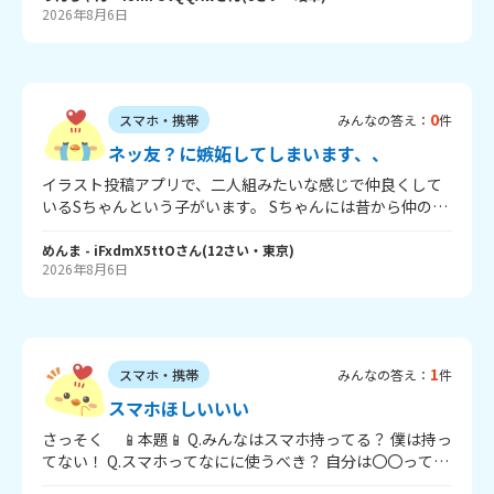
2026年8月6日
0
スマホ・携帯
みんなの答え：
件
ネッ友？に嫉妬してしまいます、、
イラスト投稿アプリで、二人組みたいな感じで仲良くして
いるSちゃんという子がいます。 Sちゃんには昔から仲のい
いネッ友のMちゃんがいて、2人は同い年です。私は小6な
んですが、SちゃんはMちゃんと話すときのほうが、私と話
めんま
- iFxdmX5ttO
さん
(
12
さい・
東京
)
2026年8月6日
すときより長文だったり、絵文字をたくさん使っていたり
して、すごく楽しそうに見えます。 その様子を見ると、す
ごく嫉妬してしまいます。Mちゃんも嬉しそうに話してい
るのを見ると、なんだかモヤモヤしたり、「いいな…」と
思ってしまいます。 「年齢が少し違うから話しにくいのか
1
スマホ・携帯
みんなの答え：
件
な」「嫌われてるのかな」と考えてしまうこともあって、
自分でもつらいです。 こういう気持ちになるのって、Sち
スマホほしいいい
ゃんに依存しているということなんでしょうか？それと
さっそく 📱本題📱 Q.みんなはスマホ持ってる？ 僕は持っ
も、ただ嫉妬しているだけなのでしょうか？同じような経
てない！ Q.スマホってなにに使うべき？ 自分は〇〇って使
験がある人や、アドバイスがあれば教えてほしいです。
ってるよー でもOK Q.なんの機種？ わからなかったら答