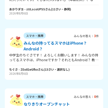
か相談しても反対される気がするし、もう見てるだけでい
いのかなーと思う気持ちとでも入りたいなーという気持ち
あかりダヨ
- zULscoUPSS
さん
(
11
さい・
静岡
)
2026年8月6日
がはんはんです。どうしいますか？いたらアドバイスが欲
しいです。よろしくお願いします。
3
スマホ・携帯
みんなの答え：
件
みんなの持ってるスマホはiPhone？
Android？
中学生のちぐさです！ よろしくお願いします！ みんなの持
ってるスマホは、iPhoneですか？それともAndroid？ 教え
てください！ ちぐさはiPhoneで父も母もiPhoneです。 あ
と、iPadって持ってますか？
ちぐさ
- ZEo81eGfko
さん
(
13
さい・
選択なし
)
2026年8月6日
0
スマホ・携帯
みんなの答え：
件
なりきりオープンチャット