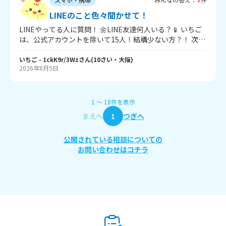
も伝えたらそんなのもないんだって。大学生なんてそんな
んばっかだよみんなえっちしたいんだからって送られてき
LINEのこと色々聞かせて！
ました｡｡｡相手に興味ないことは伝えました。その後興味が
LINEやってる人に質問！ 🌼LINE友達何人いる？📱 いちご
ないことに対してはほえーって返事が来たんですけどもう
は、公式アカウントを除いて15人！結構少ない方？！ 次の
寝ないと明日起きられないので失礼します！って言って寝
質問いっくよ～！ 🌼LINEBOOMってやってる？ いちごは、
たんですけど朝になっても既読つかなくて💦 怒ってますか
やってない！お母さんに見られたらまずいからね… 答えて
いちご
- 1ckK9r/3Wz
さん
(
10
さい・
大阪
)
ね？でもこれって未成年に向かって大人がやっていいこと
2026年8月5日
くれたら嬉しいな～(*‘ω‘ *) じゃあね～！(*˘︶˘*).｡.:*♡
ですか？近々もしかしたら会うかもしれなくて至急アドバ
イスお願いします
1
〜
18
件
を表示
まえへ
1
つぎへ
公開されている相談についての
お問い合わせはコチラ