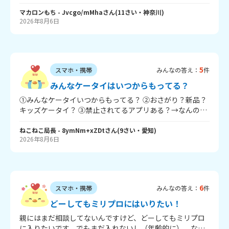
る人教えて！ ・自分のスマホの色 ・カバーはどんなのにし
てる？ ・デコってる？ ・オススメアプリ たくさん質問し
マカロンもち
- Jvcgo/mMha
さん
(
11
さい・
神奈川
)
2026年8月6日
てごめんね またね～
5
スマホ・携帯
みんなの答え：
件
みんなケータイはいつからもってる？
①みんなケータイいつからもってる？ ②おさがり？新品？
キッズケータイ？ ③禁止されてるアプリある？→なんのア
プリ？ ④時間制限ある？ある→どのくらい？ ねこねこ局長
は大学になったら新品だって！ うちは学校のタブレットは
ねこねこ局長
- 8ymNm+xZDt
さん
(
9
さい・
愛知
)
2026年8月6日
一日45分だよ！
6
スマホ・携帯
みんなの答え：
件
どーしてもミリプロにはいりたい！
親にはまだ相談してないんですけど、どーしてもミリプロ
に入りたいです。でもまだ入れないし（年齢的に）、なん