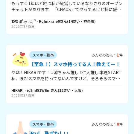
もうすぐ1年ほど経つ私が経営しているなりきりのオープン
チャットがあります。「CHAOS」でやってるけど特に盛り
上がったりもせず、1週間に会話が動けばいいな程度でマイ
ペースに経営してきたんですけど…少し前から荒らしでは
ねむദി՞˶ෆ . ෆ˶ ՞
- RqImxraie0
さん
(
14
さい・
神奈川
)
2026年8月5日
ないけど病みアピ等が激しい方がいて…その方については
何度か話し合いをしていて、次何かあったら蹴る方向でい
るのですが、oc内にいる方たちの話を聞いたり、カプ等の
いざこざの話などを聞いていると1年で終わろうかな…って
考えてます😿‪💧‬正直私にも隣がいるし、背後も繋がってい
1
スマホ・携帯
みんなの答え：
件
て気まずいです；；（そこまで仲良い訳でもない）それに
oc内には色んな方がいて当たり強めな方とか、副官なのに
【至急！】スマホ持ってる人！教えてー！
役目を果たせない方とかetc…もしこのまま2年目目指すの
やほ！HIKARIです！ #涼ちゃん推し #仁人推し 本題START
であれば立て直さないとなと思っているのですが、正面切
私、まだスマホを持ってないんですけど、そろそろスマホ
って言える勇気もないですし…ここがやめ時なんでしょう
が欲しいなぁって思ってて。何回もお母さんに頼んだんで
か… 長文申し訳ない😭 ※キッズなんでも相談でのオープン
すけど、話をまともに聞いてくれなくて。 どうしたらスマ
HIKARI
- ic8ml51WBm
さん
(
12
さい・
大阪
)
チャットへの勧誘はNGです。
2026年8月5日
ホを買ってもらえるんですか？？教えて欲しいです！ 今ま
でのやり取り↓ 「お母さん、スマホ買ってー」 「嫌。ろく
に手伝ってくれんくせに」 「手伝うから！」 「どうせ手伝
わんやろ」 「手伝うって！」 「そもそも、タブレットばっ
か使ってる人にスマホ買ってもずっと触ってるやろ。」
0
スマホ・携帯
みんなの答え：
件
「じゃあ、使う時間決めよ。」 「意味ないやん。どうせ守
らんねんし。」 で終わります。 11日までに欲しいです！協
iPad、恥ずかしい、、