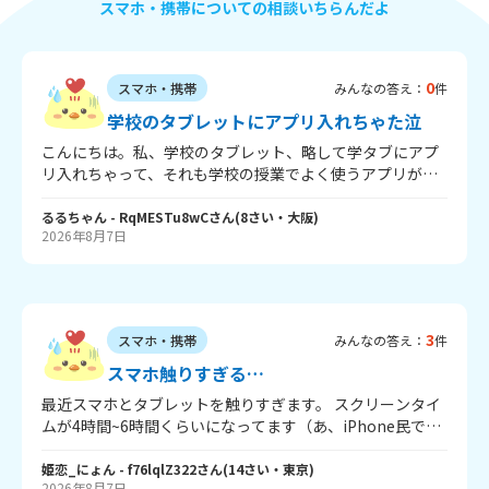
スマホ・携帯についての相談いちらんだよ
0
スマホ・携帯
みんなの答え：
件
学校のタブレットにアプリ入れちゃた泣
こんにちは。私、学校のタブレット、略して学タブにアプ
リ入れちゃって、それも学校の授業でよく使うアプリが入
っている画面に入れちゃったんです。サイトの上の四角に
上向きの矢印がついたの押して、ホーム画面に追加って押
るるちゃん
- RqMESTu8wC
さん
(
8
さい・
大阪
)
2026年8月7日
して、追加って押したら入っちゃって。入れたのは一年生
の時で、遊び気分でたくさんそのアプリを入れちゃいまし
た。しかもそのサイトがなくなってて、みんな忘れてるの
で最悪です。実は、クラスのある男子に入れ方教えちゃっ
て、その子は入れたみたいで、バレたとき私のせいって言
3
スマホ・携帯
みんなの答え：
件
われそうです…どうしたらいいですか？長押ししても削除
ボタンも出なくて、設定の一般→iPadのストレージ→アプ
スマホ触りすぎる…
リ選ぶってやつでもう削除はしましたが消えていません。
最近スマホとタブレットを触りすぎます。 スクリーンタイ
削除法教えてください。
ムが4時間~6時間くらいになってます（あ、iPhone民で
す） お母さんにスマホを隠してもらっても、誰もいないと
きに探したり… これってスマホ依存症ですか？
姫恋_にょん
- f76lqlZ322
さん
(
14
さい・
東京
)
2026年8月7日