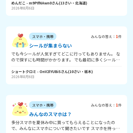
えなくてｲｲョ!! それじゃあまたキズなんでー
めんだこ
- m9PIfNAwn0
さん
(
13
さい・
北海道
)
2026年8月6日
1
スマホ・携帯
みんなの答え：
件
シールが集まらない
でも今シールが人気すぎてどこに行ってもありません。 な
ので探すにも時間がかかります。 でも最初に多くシールを
買ってためた方が後になくなってもまたためていたシール
を貼ればいいだけなのに、そのためたいシールも売ってい
ショートクロミ
- OnV2lYUBiS
さん
(
10
さい・
栃木
)
2026年8月6日
ません。 なので、めっちゃ爆裂に困ります。 長くてすみま
せん。 そうすればよいのでしょうか？ ショートクロミより
1
スマホ・携帯
みんなの答え：
件
みんなのスマホは？
多分スマホを夏休み中に買ってもらえることになったの
で、みんなにスマホについて聞きたいです スマホを持って