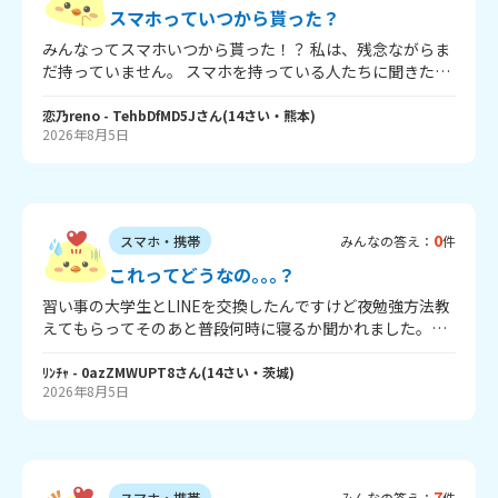
スマホっていつから貰った？
みんなってスマホいつから貰った！？ 私は、残念ながらま
だ持っていません。 スマホを持っている人たちに聞きたい
のですが… ①いつからスマホ貰った？ ②スマホの機種 ③
スマホが欲しい時なんて伝えた？ ④クラスの中にスマホ持
恋乃reno
- TehbDfMD5J
さん
(
14
さい・
熊本
)
2026年8月5日
ってる人の割合 ⑤どんな時にスマホを使ってる？ ⑥スマホ
があって良かったこと。 ⑦スマホがあっての変化 ⑧家での
スマホのルール ⑨クラスLINEとかある？ ⑩スマホって大
体いくらした？ 質問は多いですが、答えてくれると幸いで
す！！ ぜひ、よろしくお願いします! 質問多すぎてごめん
0
スマホ・携帯
みんなの答え：
件
なさい💦
これってどうなの｡｡｡？
習い事の大学生とLINEを交換したんですけど夜勉強方法教
えてもらってそのあと普段何時に寝るか聞かれました。そ
の後彼氏いるか聞かれてまぁここまでは普通に彼氏いると
か習い事の時に言ってたりするからいないって答えて相手
ﾘﾝﾁｬ
- 0azZMWUPT8
さん
(
14
さい・
茨城
)
2026年8月5日
にもいるか聞いたんです。いないって言われて。ちゅーし
たいとかそういうのないわけ？って言われたからないで
す。間接キスすら無理ですって言ったらええって返ってき
てその後こういうのも無理っていう例を送ったらなんやそ
れって言われてだから自分でもなんでかはわからないこと
7
スマホ・携帯
みんなの答え：
件