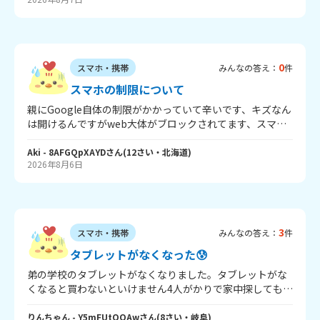
0
スマホ・携帯
みんなの答え：
件
スマホの制限について
親にGoogle自体の制限がかかっていて辛いです、キズなん
は開けるんですがweb大体がブロックされてます、スマホ
は連絡用だからって言われたのですが、なんかモヤモヤし
ます、姉は同じ年齢の時は動画も見ていたのに、制限に縛
Aki
- 8AFGQpXAYD
さん
(
12
さい・
北海道
)
2026年8月6日
られてモヤモヤするけど、それが正解なのかなって思いま
す。どうすればいいか分かりません、
3
スマホ・携帯
みんなの答え：
件
タブレットがなくなった😰
弟の学校のタブレットがなくなりました。タブレットがな
くなると買わないといけません4人がかりで家中探しても見
つからず困っています。なんかアドバイスください！！
りんちゃん
- Y5mFUtQQAw
さん
(
8
さい・
岐阜
)