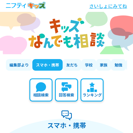
さいしょにみてね
編集部より
スマホ・携帯
友だち
学校
家族
勉強
相談検索
回答検索
ランキング
スマホ・携帯
の相談いちらん
スマホ・携帯