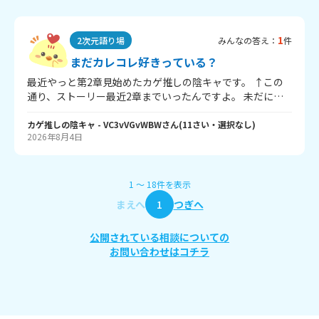
1
2次元語り場
みんなの答え：
件
まだカレコレ好きっている？
最近やっと第2章見始めたカゲ推しの陰キャです。 ↑この
通り、ストーリー最近2章までいったんですよ。 未だにカ
レコレ推してる人いたら集まってほしいです。 言いたいこ
とバンバン言って語ろう！ 私はカゲ推しです💖
カゲ推しの陰キャ
- VC3vVGvWBW
さん
(
11
さい・
選択なし
)
2026年8月4日
1
〜
18
件
を表示
まえへ
1
つぎへ
公開されている相談についての
お問い合わせはコチラ