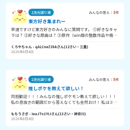
3
2次元語り場
みんなの答え：
件
東方好き集まれー
早速ですけど東方好きのみんなに質問です。 ①好きなキャ
ラは？ ②好きな原曲は？ ③原作（win版の整数作品や格ゲ
ーなどの小数作品）持ってる？ ④③に持ってるって答えた
子のみ答えてね。自分のゲームでの腕前は？ ⑤例大祭とか
くろやちゃん
- qALCneZ3bk
さん
(
12
さい・
三重
)
2026年8月4日
コミケいったことある？ ちなみに私は、、 ①もこたんが1
推し！あとは青娥とか白蓮も好き！ ②デザイアドライブ、
神さびた古戦場～suwa foughten field、少女が見た日本の
原風景、春の湊に、輝く針の小人族～Little Princess、
廃獄ララバイ、天空のグリニッジ、エクステンドアッシュ
5
2次元語り場
みんなの答え：
件
蓬莱人、東の国の眠らない夜、亡失のエモーションが好
き！！特にデザイアドライブの疾走感と、春の湊にの爽や
推しポケを教えて欲しい！
かな感じが大好き(⋈◍＞◡＜◍)。✧♡ ③このまえ神霊廟を
同担歓迎！！！みんなの推しポケモン教えて欲しい！！！
買ったよ！！ ④なんとかeasyをクリアした．．．4面むず
私の息抜きの範囲だから答えなくても全然おけ！ 私はミュ
過ぎ。。。。 ⑤田舎住みに人権はないのかあああああ 行き
ウだよ！ヤヤコマとかタブンネも好き！
たあああああああい いっぱい答えてね♡みんなで語ろー
もちうさぎ
- IeaJTn1YIJ
さん
(
13
さい・
神奈川
)
2026年8月4日