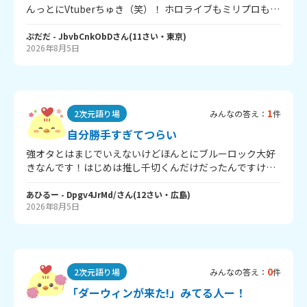
んっとにVtuberちゅき（笑）！ ホロライブもミリプロもに
じさんじも大好きだけど、最近ハマってるユニットがあり
まして。 タイトル通り、にじさんじ所属の「いずれ菖蒲か
ぷだだ
- JbvbCnkObD
さん
(
11
さい・
東京
)
2026年8月5日
杜若」通称「あやかき」です！ あやかきは神ですよ！なん
てったって、ぷだだの好きが詰まってるんだもん！ しがり
こ…末っ子なのに頼れる！ビジュ良き！かわ余（あやかき
の話してるのにお嬢の言葉が……ぐはっ笑） ナナたま…声
かわいい！元気かわいい！ビジュ良き！なのになんか博
1
2次元語り場
みんなの答え：
件
識⁉︎ きいさま…お姉さんすぎてLOVEですわぁ。 もねち…
ゆるふわ～なぽわぽわたぬきでかわ余！ ルンルン…滑舌悪
自分勝手すぎてつらい
いのかわ余！マスコットすぎて推せる！ みんなさ！声かわ
強オタとはまじでいえないけどほんとにブルーロック大好
いすぎるんですよね？ ナナたまの声がいちばん好きかな
きなんです！はじめは推し千切くんだけだったんですけど
ー。でも、もねちもいいよなー。結果、全員ちゅきな箱推
ほかのキャラの魅力とかかっこよさも見えてきてがちでメ
しというわけで。 ぷだだ、いろんなところでホロライブや
インキャラほぼ箱推しみたいな感じになってます笑、中1に
あひるー
- Dpgv4JrMd/
さん
(
12
さい・
広島
)
らミリプロやらにじさんじやらのLOVEなところ語ってるの
2026年8月5日
なってからいろんな人がふえたしブルーロックとかすきな
でよろしくお願いします（？）。 それではさよなら！
キャラの話めっちゃ聞くようになってて・・・ほんまに友
達おらんからトイレ行くときとか教室で耳に入るだけなん
ですけど、話耳に入るたびにブルーロック独り占めしたか
ったのに！とか思っちゃうしメインキャラほぼ箱推しだか
0
2次元語り場
みんなの答え：
件
ら推しの名前出てきたら同担拒否発動してもはやモヤモヤ
とかじゃなくて悲しくなって泣いてしまいたくなります😭
「ダーウィンが来た!」みてる人ー！
もし推しが千切くんだけのままとかだったら同担拒否発動