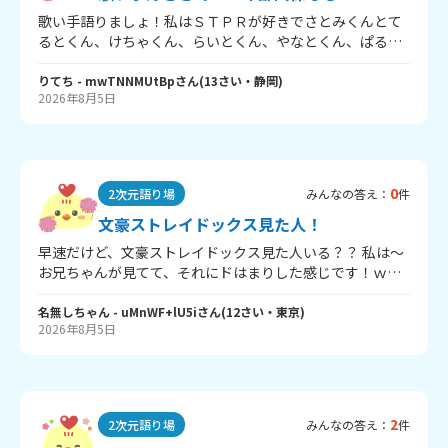
に行きたい？ この10つです！回答お願いします！じゃあバ
歌い手語りましょ！私はＳＴＰＲが好きでさとみくんとて
イバイ～！
るとくん、けちゃくん、らいとくん、やなとくん、ぱるお
くんが好きで同担拒否はてるとくんだけだよ！これからよ
ろしくねん
りてち
- mwTNNMUtBp
さん
(
13
さい・
静岡
)
2026年8月5日
0
2次元語り場
みんなの答え：
件
文豪ストレイドックス見た人！
早速だけど、文豪ストレイドックス見た人いる？？ 私は～
お兄ちゃんが見てて、それにドはまりした感じです！ｗｗ
質問したいことがつ！ ①何話が好き？またはどこのシーン
が好き？ ②推しカプ教えて～ ↑②は無視してもいいよ！健
名無しちゃん
- uMnWF+lU5i
さん
(
12
さい・
東京
)
2026年8月5日
全な人ごめんなさい ③名言！ 私はねぇ～ ①21話「双黒」
②旧双黒です！（太宰＆中原） ③太宰さんの「求める価値
のあるものは皆、手に入れた瞬間に失うことが約束されて
いる。」だよ！ とにかく太宰さん推しです！みんなも教え
てね！
2
2次元語り場
みんなの答え：
件