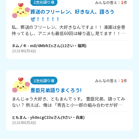
1
2次元語り場
みんなの答え：
件
葬送のフリーレン、好きな人、語ろう
ぜ！！！！！
私、葬送のフリーレン、大好きなんですよ！！ 漫画は全巻
持ってるし、アニメも最低60回は繰り返し見てます！！！
みなさん、好きなキャラクター、いますか？？？ ちなみに
私はゼンゼが大好きです！めっちゃかわいい…… あと、好
ネムノキ
- mD/0MbfrZs
さん
(
12
さい・
福岡
)
2026年8月4日
きな魔道具・魔族などいますか？ 私は、「買っちゃった
骨」大好きですね。あの時のフリーレンの顔が本当にかわ
いい～～ 魔族だったら、リーニエが大好きです♡ 葬送のフ
リーレン好きな人、語りましょ！！ 長文、失礼しました！
（タメ口でいいよぉ～～）
1
2次元語り場
みんなの答え：
件
豊臣兄弟語りまくろう!
まんじゅう大好き、ともまんでぅす。 豊臣兄弟、語ってみ
ない？ 例えば、俺は 「秀吉と小一郎の組み合わせが好
き!」とか。 ここに語ってちょーだい🥺(秀吉風😃）
ともまん
- yh0ncgC33u
さん
(
9
さい・
兵庫
)
2026年8月4日