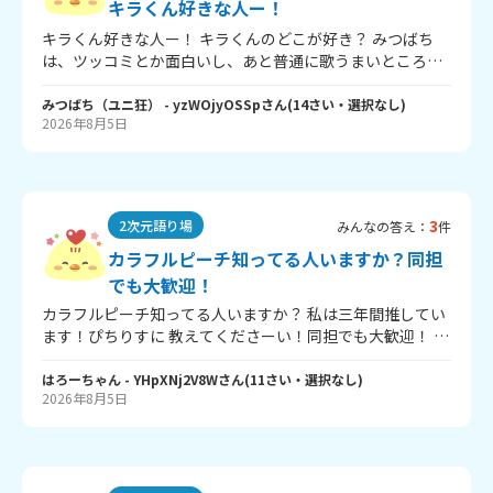
キラくん好きな人ー！
キラくん好きな人ー！ キラくんのどこが好き？ みつばち
は、ツッコミとか面白いし、あと普通に歌うまいところが
好き！ キラくんに出会ったきっかけはなにー？ みつばち
は、ショート動画でたまたま流れてきてそれで見てたらハ
みつばち（ユニ狂）
- yzWOjyOSSp
さん
(
14
さい・
選択なし
)
2026年8月5日
マった！ キラくんについて語ろー！
3
2次元語り場
みんなの答え：
件
カラフルピーチ知ってる人いますか？同担
でも大歓迎！
カラフルピーチ知ってる人いますか？ 私は三年間推してい
ます！ぴちりすに 教えてくださーい！同担でも大歓迎！ ①
推しはー？ ②いつから好き？ ③いいところ！ ④推しのこ
となんて言ってる？ 私は、 ①えとさん！ ②三年前！ ③ざ
はろーちゃん
- YHpXNj2V8W
さん
(
11
さい・
選択なし
)
2026年8月5日
っくり言うとヤンキー気質いい！ ④えとさんかな！ タメ語
オッケーです！教えてねー！