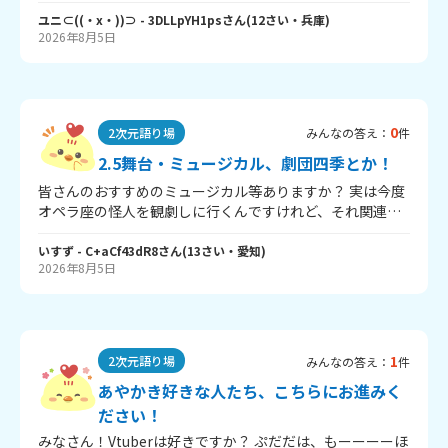
とは好きなんだよね？？？ ぐふふ‥ではこの質問答えても
らいましょー（きもすぎる笑笑） ①推しは！？ ②好きな長
ユニ⊂((・x・))⊃
- 3DLLpYH1ps
さん
(
12
さい・
兵庫
)
2026年8月5日
編は！？ ③妖はじを知らない人に布教して！！ 私は～？↓
①あっちゃん、みき先生、えびちゃん ②京都修学旅行編と
明治恋物語編！！ ③タイトル通りの作品！！でも！ギャグ
ばっかりではなくちゃんとシリアスもあり！！キャラがみ
んな個性豊かで飽きない！！とにかく！はちゃめちゃ面白
0
2次元語り場
みんなの答え：
件
いので見てください！！笑笑 仲間がいることを願ってま～
す♪ ばいち！
2.5舞台・ミュージカル、劇団四季とか！
皆さんのおすすめのミュージカル等ありますか？ 実は今度
オペラ座の怪人を観劇しに行くんですけれど、それ関連で
ほかの舞台やミュージカル等も気になっていてオススメな
ものがあれば是非教えてくださいー🙏♡ 気になってるのは
いすず
- C+aCf43dR8
さん
(
13
さい・
愛知
)
2026年8月5日
サンセット大通りとかリトルマーメイドです♡
1
2次元語り場
みんなの答え：
件
あやかき好きな人たち、こちらにお進みく
ださい！
みなさん！Vtuberは好きですか？ ぷだだは、もーーーーほ