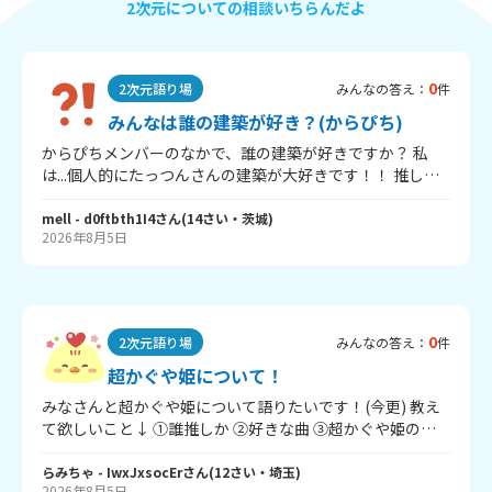
2次元についての相談いちらんだよ
0
2次元語り場
みんなの答え：
件
みんなは誰の建築が好き？(からぴち)
からぴちメンバーのなかで、誰の建築が好きですか？ 私
は...個人的にたっつんさんの建築が大好きです！！ 推しな
のもあるんですけど、ガチの建築がめっちゃ細かくて上手
いんです！(ミミッキュが一番好き) 別観点なら...のあさん
mell
- d0ftbth1I4
さん
(
14
さい・
茨城
)
2026年8月5日
は、シェアハウスマイクラでつくったらしいですし安定し
て上手いですよねぇ、建築バトルも毎回ハイクオリティで
すし あとじゃぱぱさん・なおきりさんのお花づくり対決の
建築やえとさんの造形とか...いややっぱからぴちメンバー
の建築全部好きです ちなみに建築バトル、どの回が好きで
0
2次元語り場
みんなの答え：
件
すか？ 私は電車づくり対決とかですかねー 回答よろしくお
願いします！
超かぐや姫について！
みなさんと超かぐや姫について語りたいです！(今更) 教え
て欲しいこと↓ ①誰推しか ②好きな曲 ③超かぐや姫の好
きなところ ④自由 自分は ①全員好きだけどヤチヨが一番
好き！ ②星降る海かなー歌ってみただったらダントツでロ
らみちゃ
- IwxJxsocEr
さん
(
12
さい・
埼玉
)
2026年8月5日