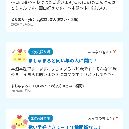
～自己紹介～ おはようございます/こんにちは/こんばんは!
するの千切くんだけだからまだ耐えれたのかもしれないけ
ともまんです。面白好きです。 ～本題～ NHKさんの、「ダ
ど😭しかも実写化映画あるから絶対話題になってもっと話
ーウィンが来た!」を見ている人、 おはにちは!(おはようご
耳に入るようになりますよねこれ！？ほんとやだ！おなじ
ざいます/こんにちは/こんばんは）ダーウィンが来た!は、
ともまん
- yh0ncgC33u
さん
(
9
さい・
兵庫
)
同担拒否さんどうやって乗り越えてますか？
2026年8月5日
勉強にもなるし、動物のことについて詳しく教えてくれま
す。楽しく学べる、学習番組...みたいな感じですかな 見て
いる人、語って語って語ってみませんか？ ここに語りまく
りましょう!
0
2次元語り場
みんなの答え：
件
ましゅまろと同い年の人に質問！
早速本題です！まず、ましゅまろは10歳です！そんな10歳
のましゅまろと同い年の人に質問です！（どうしても答え
たい場合は10歳じゃなくても答えていいよ！） 〈質問〉 1.
マックに行ったら絶対に頼むものは何？ 2.一番好きなパフ
ましゅまろ
- LCQEeScEbV
さん
(
10
さい・
福岡
)
2026年8月5日
ェとかデザートは何味？ 3.犬派？猫派？それとも別の動物
が好き ？ 4.毎日、習い事とか塾って行ってる？ 5.最近買っ
たもので、一番お気に入りのものは？ 6.もし100万円あっ
たら、最初に何を買う？ 7.大人になったらどんな仕事をし
てみたい？ 8.超能力が1つだけ使えるなら、どんな能力がい
3
2次元語り場
みんなの答え：
件
い？ 9.もしタイムマシンがあったら、過去と未来どっちに
行きたい？ 10.明日から1週間ずっと休みになったら、どこ
歌い手好ききてー！年齢関係なし！