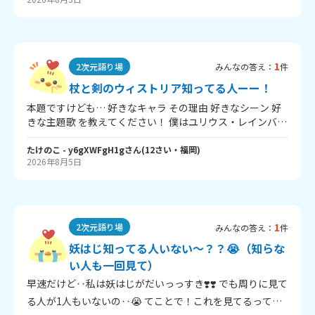
ンリーユニバース！ ③映像がとても綺麗だし、伏線すごく
て感動した！ ④最近、復活上映とかフィギュア化とか色々
あるじゃないですか、買うか迷う～ この前アニメイト行っ
た時買おうと思ったんだけどお金が…笑 超かぐや姫最
高！！！
1
2次元語り場
みんなの答え：
件
杖と剣のウィストリア知ってる人ーー！
本題ですけども… 好きなキャラ その理由 好きなシーン 好
きな主題歌 を教えてください！ 僕はユリウス・レインバー
グ！最初はめっちゃ嫌な奴だけど、少しずつウィルを認め
ていったのがいいなと思いました！あと普通にかっこいい
たけのこ
- y6gXWFgH1g
さん
(
12
さい・
福岡
)
2026年8月5日
好きなシーンは、ウィル・シオン・ユリウス・イグノー
ル・リアーナでグランドデュークと戦うシーン！協力が見
られてかっこよかったです～ あと、好きな主題歌は、第二
期のEDリーチライトが好きです！お返事お願いします！
1
2次元語り場
みんなの答え：
件
妖はじ知ってる人いない～？？😭（知らな
い人も一回見て）
早速だけど‥私は妖はじがだいっっすき❣️❣️ でも周りに見て
る人が1人もいないの‥😭 てことで！これを見てるってこ