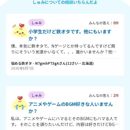
しゅみについての相談いちらんだよ
0
しゅみ
みんなの答え：
件
小学生だけど鉄オタです。他にもいます
か？
僕、本気に鉄オタで、Nゲージとか持ってるんですけど周
りにそういう友達かいなくて、、、誰かいませんか？他に
も
悩める鉄オタ
- N7gmhP73gA
さん
(
12
さい・
北海道
)
2026年8月7日
2
しゅみ
みんなの答え：
件
アニメやゲームのBGM好きな人いません
か？
私は、アニメやゲームにハマるとそのBGMにもハマる人で
す。 そのことを語りたいんだけど、内容は好きだけどBGM