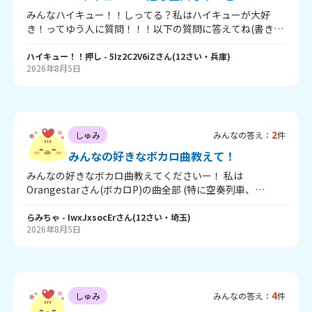
前、家でit'smeを踊ってたら父に｢ダンス習いたいの？｣っ
みんなハイキュー！！しってる？私はハイキューが大好
て言われて習いたいけど｢いや！違う！｣って言っちゃった
き！ってゆう人に質問！！！以下の質問に答えてね(書きた
んだよね。 ちなみにまだ母にダンスをならいたいというこ
くない内容は書かなくてOK牧場🫏) ①ハイキュー！！のサ
とは言っていません( > <꧞) 言い方とかもわかんないし拒否
イトの情報はみんなみてる？ ちなみに私は見てる！ ②コラ
ハイキュー！！押し
- 5Iz2C2V6iZ
さん
(
12
さい・
兵庫
)
されるかも…… 心優しい方、言う方法を教えてください！
2026年8月5日
ボ商品は絶対かってる？ 私はいろはすとアポロの商品かっ
同じような経験をした方も教えてください！よろしくお願
たよ！ ③ハイキュー！！のバボカ、百均に売ってるカード
は何枚ぐらいもってる？ 私は143枚もってる！ ④グッズは
何個もってる？(漫画でもいいよ！) 私は漫画ふくめて256
個もってるよ！ 質問多くてごめんね🙇‍♀️答えてくれると嬉し
2
しゅみ
みんなの答え：
件
いな！ばいちゃー
みんなの好きなボカロ曲教えて！
みんなの好きなボカロ曲教えてくださいー！ 私は
Orangestarさん(ボカロP)の曲全部 (特に空奏列車、
serges) 夜明けと蛍 ローリンガール 少女レイ 炉心融解 と
かかな？ 夏の曲好き！後は15年前から～ぐらいの曲が好
らみちゃ
- IwxJxsocEr
さん
(
12
さい・
埼玉
)
2026年8月5日
き！ みんなも教えて！
4
しゅみ
みんなの答え：
件