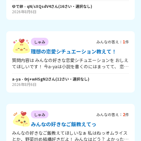
はわからないという人が多くて、語れる人がいませ
ん、、。(涙) これから私の好きなアニメ、ゲームの好き
ゆで卵
- qN/sXQsdV4
さん
(
16
さい・
選択なし
)
2026年8月6日
なBGMを紹介していくので、良かったら聞いてみて欲しい
です！ 他に好きなBGMがあるよって人がいたら、教えて
くれたら嬉しいです！ 今まであまり意識していなかった
人は、是非好きなアニメやゲームのBGMも聴いてみてくだ
さい！素敵な思い出がより濃密になっておすすめです！ ◯
1
しゅみ
みんなの答え：
件
ゲーム UNDERTALE「本物のヒーローとの戦い」
Deltarune「ルードバスター」 Omori 「Duet」
理想の恋愛シチュエーション教えて！
Minecraft「Alpha」 ◯アニメ 鬼滅の刃「柱集合～無限場
質問内容は みんなの好きな恋愛シチュエーションを おしえ
への誘い」 ハンターハンター「くじら島より」、「G・I
てほしいです！ 今a-yaは小説を書くのにはまってて、 恋愛
Theme」 ハイキュー‼︎「黒のチーム」 斉木楠雄のΨ難「僕
系も書きたいんだけどうまくシチュエーションのイメージ
は超能力者」 SPY×FAMILY「STRIX」 など！おすすめ頂い
がわかないんだよね、、、。。 そこでみんなの好きな恋愛
a-ya
- 0rj+wHSgN2
さん
(
12
さい・
選択なし
)
たら聴いてみます!
2026年8月6日
シチュエーションを 聞きたいで
す！！！！！！！！！！！！！！ 恋愛系だったらなんでも
○！ 例）放課後バックハグ みたいに書いてくれると嬉しい
です！ 自分の体験でもいいし、妄想でもいいよ！ たくさん
の回答待ってます！(^^)/ じゃあね～(^_-)-☆
2
しゅみ
みんなの答え：
件
みんなの好きなご飯教えてっ
みんなの好きなご飯教えてほしいなぁ 私はねっオムライス
とか、野菜炒め結構好きだよ！ みんなはどう？ よかったら