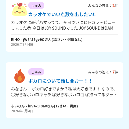
2
しゅみ
みんなの答え：
件
カラオケでいい点数を出したい‼️
カラオケに最近ハマってて、今日ついにヒトカラデビュー
しました😎 今日はJOY SOUNDでした JOY SOUNDはDAMよ
り採点が甘めということで… 1番高かったのはヨルシカの
斜陽で95.666でした ヨルシカは割と90超えられるんですけ
RIHO
- jWE459gv9O
さん
(
13
さい・
選択なし
)
2026年8月4日
ど 問題なのはミセスです！！ ミセスだと90になかなか乗り
ません！ ダーリンとか、春愁とかなら乗りますけど、アッ
プテンポな曲だと88とか89で止まってしまいます😢 90の
壁を超えたいんです！！ ミセスの曲をうまく歌うにはどう
すればいいのでしょうか…
7
しゅみ
みんなの答え：
件
ボカロについて話し合おー！！
みなさん！ ボカロ好きですか？私は大好きです！ なので、
①好きなボカロキャラ ②好きなボカロ曲 ③持ってるグッズ
（あれば！なんでも！） を教えて下さいっ！！ 私は、
①GUMI、初音ミク、巡音ルカ、鏡音リン！ （ボカロでは
ふいむん
- bIv4k0j9aV
さん
(
12
さい・
兵庫
)
2026年8月4日
ないけど重音テト） ②キリがないので特に好きなものだ
け！ T氏の話を信じるな、KING、ブレインロット ボルテッ
カー、…… DECO*27さんやkanariaさん、ピノキオピーさ