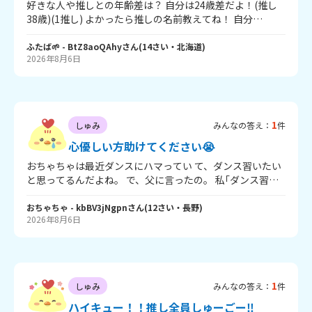
好きな人や推しとの年齢差は？ 自分は24歳差だよ！(推し
38歳)(1推し) よかったら推しの名前教えてね！ 自分
は，，， WEST. 中間淳太くん(1推し) SnowMan 阿部亮平
くん M!LK 吉田仁人くん ホロライブ 水宮枢ちゃん ホロラ
ふたば🌱
- BtZ8aoQAhy
さん
(
14
さい・
北海道
)
2026年8月6日
イブ 不知火フレアちゃん
1
しゅみ
みんなの答え：
件
心優しい方助けてください😭
おちゃちゃは最近ダンスにハマってい て、ダンス習いたい
と思ってるんだよね。 で、父に言ったの。 私｢ダンス習い
たい｣ 父｢送り迎えするのは嫌だし、自分で行けるとこにし
て。そもそも冬になったらバスケ観戦できないじゃん｣ と
おちゃちゃ
- kbBV3jNgpn
さん
(
12
さい・
長野
)
2026年8月6日
言ってたの……。我が家は冬にはバスケ観戦をしてる‼️ し
かも平日の水曜日に試合ある。しかも家の近くに自力でダ
ンス行けるとこなんてないｯ！ でもおちゃちゃの妹（小4）
は、ミニバス？を習っていて送り迎えしてってもらってい
るんだよね。 妹は水曜日（冬にはバスケ観戦の日）にミニ
1
しゅみ
みんなの答え：
件
バスがあるから私だけダンスダメなのは意味がわからなく
て🥲‎ ホンキで頑張りたいのになー。 でも習いたいっていう
ハイキュー！！推し全員しゅーごー‼️