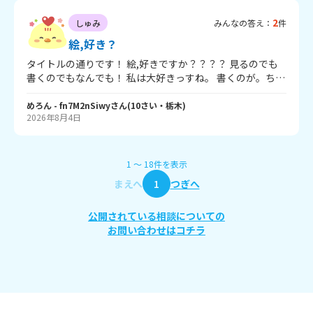
ん の曲が好き！ ③ボカロキャラのマイルドライナー！ で
す！みなさんも教えてください！
2
しゅみ
みんなの答え：
件
絵,好き？
タイトルの通りです！ 絵,好きですか？？？？ 見るのでも
書くのでもなんでも！ 私は大好きっすね。 書くのが。ち
な,デジタル派だぜ。 じゃあなー
めろん
- fn7M2nSiwy
さん
(
10
さい・
栃木
)
2026年8月4日
1
〜
18
件
を表示
まえへ
1
つぎへ
公開されている相談についての
お問い合わせはコチラ