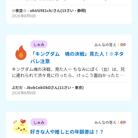
嫌いなご飯も教えてねっ
☆夜空☆
- ohUU5E1ch/
さん
(
13
さい・
静岡
)
2026年8月6日
0
しゅみ
みんなの答え：
件
「キングダム 魂の決戦」見た人！※ネタ
バレ注意
キングダム魂の決戦、見た人ー ちなみにぼく（女）は、兄
に連れられて渋々見に行ったら、けっこう面白かったとい
う経路です。 いやー、いいお話だったっ！ 国王の嫁ぇぇ
ぇ！盗み聞き？してたら…オーマイガーなことになっちゃ
ぷだだ
- JbvbCnkObD
さん
(
11
さい・
東京
)
2026年8月6日
ったじゃねえかよお！うわーん。 ま、にしても迫力がすご
かった！ 次も続きそうな感じで終わったし、次も見ようか
迷ってる。 じゃ、さよなら！
6
しゅみ
みんなの答え：
件
好きな人や推しとの年齢差は！？