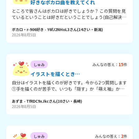
好きなボカロ曲を教えてくれ
ところで皆さんはボカロは好きでしょうか？ この質問を見
ているということは好きだということでしょう(自己解決)
そこで、皆さんに好きなボカロ曲を教えてほしいです！ 好
きなボカロだったら何でも、何曲でもOKです！ ちなみに自
ボカロ・r-906好き
- Y6fJ2NHoL3
さん
(
14
さい・
新潟
)
2026年8月5日
分の場合↓ ・えれくとりっく・えんじぇぅ/ヤスオ ・アン
ノウン・マザーグース/wowaka ・ヒビカセ/Giga×Reol ・
シリーテラー/r-906 ・Catchy !?/r-906 ・ワンダー/r-906
・DAYBREAK FRONTLINE/Orangestar ・Alice in 冷凍
庫/Orangestar ・回る空うさぎ/Orangestar ・
15
しゅみ
みんなの答え：
件
Henceforth/Orangestar カッコいいボカロとドラムンベー
スボカロは最高なんだよね...(悟り) ↑みたいな感じで回答し
イラストを描くとき…
てくれればOKです！ 回答待っています！
自分はイラストを描くのが好きです。今から2つ質問します
①手を描くのが苦手で、いつも「隠す」か「萌え袖」か
「頑張って描く」のどれかなんですよね。手を上手く描く
コツってありますか……？ ②いつも立ち絵ばかり描いてい
あずま
- TfRDC9xJkc
さん
(
10
さい・
長崎
)
2026年8月5日
て、それ以外は全く描けません。とうしたらいいですか？
2
しゅみ
みんなの答え：
件