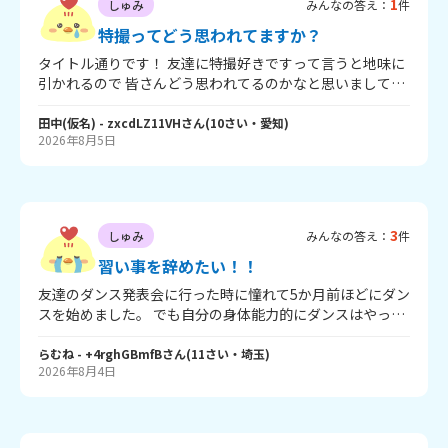
1
しゅみ
みんなの答え：
件
特撮ってどう思われてますか？
タイトル通りです！ 友達に特撮好きですって言うと地味に
引かれるので 皆さんどう思われてるのかなと思いまして…
皆さんの率直な感想を聞きたいので 遠慮はいりません！ ち
ょっと引いちゃうかも… とかでももうなんでも大丈夫で
田中(仮名)
- zxcdLZ11VH
さん
(
10
さい・
愛知
)
2026年8月5日
す！ それとM!LKが好きな方で映画観た方に聞きます！ で
きればで良いのですが 観た後の感想として特撮どう思いま
したか？ ネタバレ等は控えて頂けますと幸いです☺️ わから
ない方向けに特撮の説明をしますと、 特殊撮影の略称で、
CGやミニチュア、爆破などを使って現実ではあり得ない映
3
しゅみ
みんなの答え：
件
像を作ること、 もしくはそれで作られた番組や映画です 仮
面ライダーやウルトラマンや怪獣映画が当てはまりますね
習い事を辞めたい！！
友達のダンス発表会に行った時に憧れて5か月前ほどにダン
スを始めました。 でも自分の身体能力的にダンスはやっぱ
り合っていないと思うし、練習しても全く上手くなれない
ので辞めたいです。 一応自分がやりたいと言って始めたも
らむね
- +4rghGBmfB
さん
(
11
さい・
埼玉
)
2026年8月4日
のだから、なかなか言えません。 みんなが辞める時にこう
いう時に言ったとか、自分だったらこうするとかを教えて
もらえたら嬉しいです。