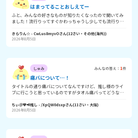
はまってることおしえてー
ふと、みんなの好きなものが知りたくなったので聞いてみ
ました！流行りってすぐかわっちゃうし少しでも流行りに
乗りたいなって思ってます。なので教えてくれたらとても
嬉しいです！私は… シール帳 スクイーズ メイク 雑誌など
きらりん☆
- CwLus8myvO
さん
(
12
さい・
その他(海外)
)
2026年8月5日
です！ぜひ教えてください！
1
しゅみ
みんなの答え：
件
痛バについて…！
タイトルの通り痛バについてなんですけど、推し様のライ
ブに行こうと思っているのですがタオル痛バってどうなん
ですかね…？あんまりしている人も見なかったりするし、
弱オタって思われないかが心配で…。あとはブロマイドも
ちぃ＠💙📢推し
- /XpQW0dsxp
さん
(
11
さい・
大阪
)
2026年8月5日
考えたんですけど推し様が出て、それを集めるまでがお金
がかかってしまうのと、親がランダム系をあまりよく思っ
てなくて…タオルだったらできるかなと思ったのですがど
うなんでしょうか？率直な感想待ってます！