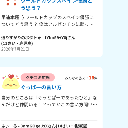
ワールドカップスペイン優勝ど
う思う？
早速本題💨 ワールドカップのスペイン優勝に
ついてどう思う？ 僕はアルゼンチンに勝って
欲しかった😭
通りすがりのポタトォ
- fYboS9+Y8j
さん
(
11
さい・
鹿児島
)
2026年7月21日
16
クチコミ広場
みんなの答え：
件
ぐっぱーの言い方
自分のところは「ぐっとぱーであったひと」な
んだけど仲間いる！？ってかこの言い方聞いた
ことある？ みんなのぐっぱーの言い方も教え
て！
ふぃーる
- 3amGOgeJsX
さん
(
14
さい・
北海道
)