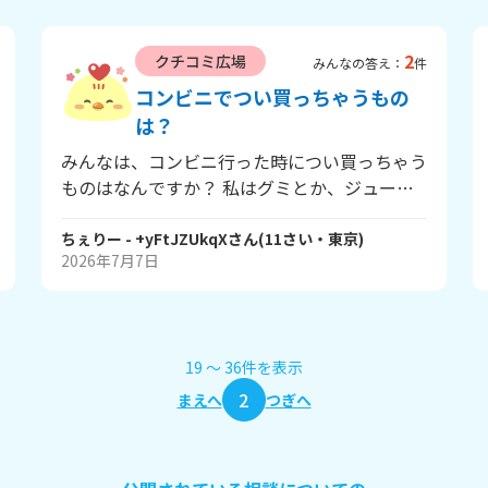
2
クチコミ広場
みんなの答え：
件
コンビニでつい買っちゃうもの
は？
みんなは、コンビニ行った時につい買っちゃう
ものはなんですか？ 私はグミとか、ジュー
ス！ あとは揚げ物系？かな！ みんなも教えて
🏪！
ちぇりー
- +yFtJZUkqX
さん
(
11
さい・
東京
)
2026年7月7日
19
〜
36
件
を表示
2
まえへ
つぎへ