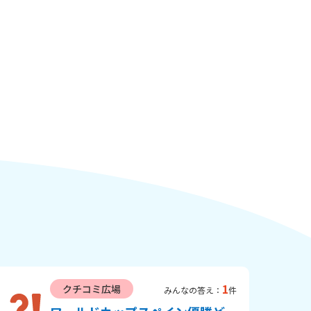
1
クチコミ広場
みんなの答え：
件