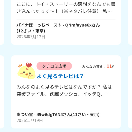
ここに、トイ・ストーリーの感想をなんでも書
き込んじゃって～！（※ネタバレ注意） 私
は、ジェシーの元持ち主のEmilyが、娘に同じ
名前をつけていた、ということがわかったとこ
パイナぽーっちペースト
- QNm/ayue8x
さん
(
12
さい・
東京
)
ろから、ずっと泣きまくり😭 トイ・ストーリ
2026年7月12日
ーシアターで観れて、大満足でした～ アトラ
スも大活躍で、令和ロマン推しのオタクとして
も嬉しかったです 涙を流しすぎて、めっちゃ
眠いw みなさんもこういう風に書き込んでみ
11
クチコミ広場
てください！
みんなの答え：
件
よく見るテレビは？
みんなのよく見るテレビはなんですか？ 私は
突破ファイル、鉄腕ダッシュ、イッテQ、
GoldenSixTONES、坂上どうぶつ王国です。
全部面白いよね！みんなも教えてぇ
あつい雪
- 45w6dgTAN4
さん
(
11
さい・
東京
)
2026年7月9日