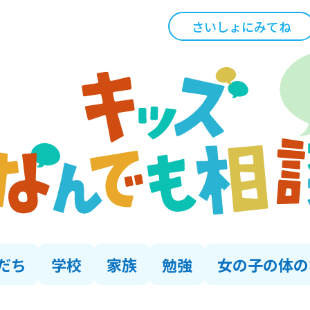
さいしょにみてね
だち
学校
家族
勉強
女の子の体の