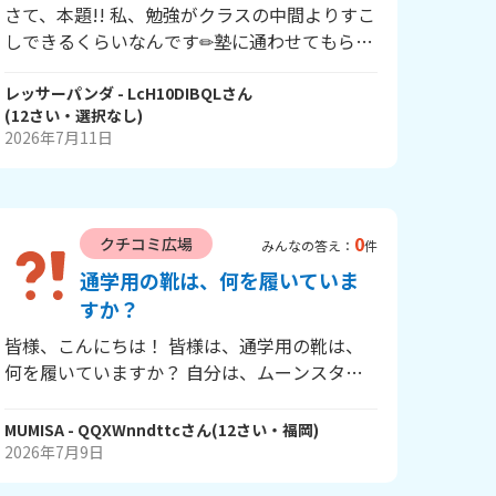
さて、本題!! 私、勉強がクラスの中間よりすこ
しできるくらいなんです✏塾に通わせてもらっ
ているのに、、こんなことじゃ成果が発揮でき
てないですよね😓💦 なんか悔しい（笑） で、
レッサーパンダ
- LcH10DIBQL
さん
(
12
さい・
選択なし
)
運動はNO! 友達などは、、私、クラスの4軍く
2026年7月11日
らいにいるんです😢 虚しいし、悔しいし、な
んで私ってこうなんだろう？ 悩みがいっぱい
です!! 前向きに考えることができる方法教えて
ーっ💦 お願いします。
0
クチコミ広場
みんなの答え：
件
通学用の靴は、何を履いていま
すか？
皆様、こんにちは！ 皆様は、通学用の靴は、
何を履いていますか？ 自分は、ムーンスタ
ー ジムスターS400 ホワイト/ネービー 価
格 4840円履いてます。 上記の靴底が減っ
MUMISA
- QQXWnndttc
さん
(
12
さい・
福岡
)
て、今買い替えを考えています。 是非、回答
2026年7月9日
をお願いします！