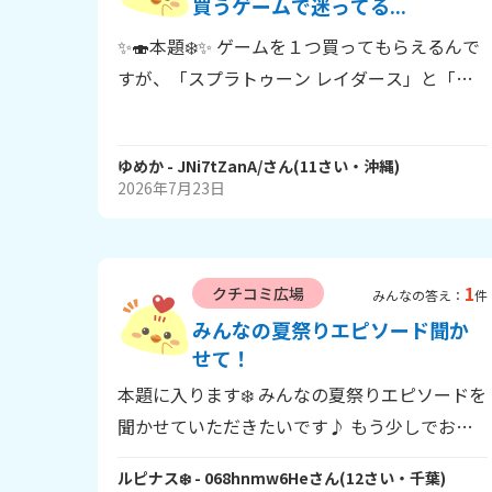
買うゲームで迷ってる...
✨🍣本題❄️✨ ゲームを１つ買ってもらえるんで
すが、「スプラトゥーン レイダース」と「ト
モダチコレクション」で迷ってます💦 どっち
がいいか教えてください❗ 回答お願いします🍣
❄️ ばいばーい👋
ゆめか
- JNi7tZanA/
さん
(
11
さい・
沖縄
)
2026年7月23日
1
クチコミ広場
みんなの答え：
件
みんなの夏祭りエピソード聞か
せて！
本題に入ります❄️ みんなの夏祭りエピソードを
聞かせていただきたいです♪ もう少しでお祭
りが開催されるところもたくさんあると思うの
で、みんなの 「夏の思い出」 を共有しません
ルピナス❄️
- 068hnmw6He
さん
(
12
さい・
千葉
)