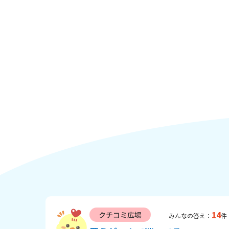
クチコミ広場
の相談いちらん
14
クチコミ広場
みんなの答え：
件