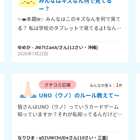
みんなはキズなん何で見てる
ー？
✨🍣本題❄️✨ みんなはこのキズなんを何で見て
る？ 私は学校のタブレットで見てるよ❗ なんか
夏休み中にクラスルームのエイサーの振り付け
の動画見といてって言われたので持ち帰れた
ゆめか
- JNi7tZanA/
さん
(
12
さい・
沖縄
)
😊 （ラッキー🎵） みんなは何でキズなんを見
2026年7月22日
てるのか教えてください❗ ばいばーい👋
1
クチコミ広場
みんなの答え：
件
UNO（ウノ）のルール教えて～
皆さんはUNO（ウノ）っていうカードゲーム
知っていますか？それが私知ってるんだけど最
近UNO（ウノ）してなくてルール忘れたんだ
よね…（私ほんとバカ） 誰か助けて～という
ことで回答お願いします。 バイバーイ
なりひま
- q5ZUWChUDe
さん
(
10
さい・
三重
)