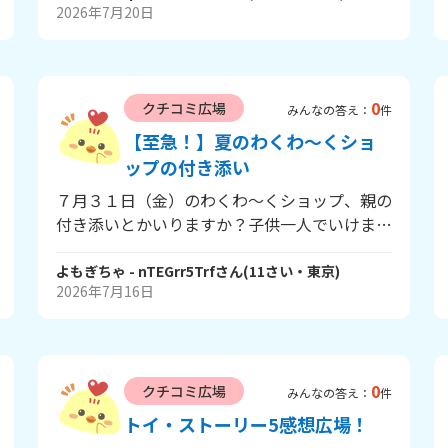
2026年7月20日
0
クチコミ広場
みんなの答え：
件
【至急！】夏のわくわ～くショ
ップの付き添い
７月３１日（金）のわくわ～くショップ、親の
付き添いとかいりますか？子供一人でいけます
か？ 誰か知ってる人コメントください(*´ｪ`*)
よもぎちゃ
- nTEGrr5Trf
さん
(
11
さい・
東京
)
2026年7月16日
0
クチコミ広場
みんなの答え：
件
トイ・ストーリー5感想広場！