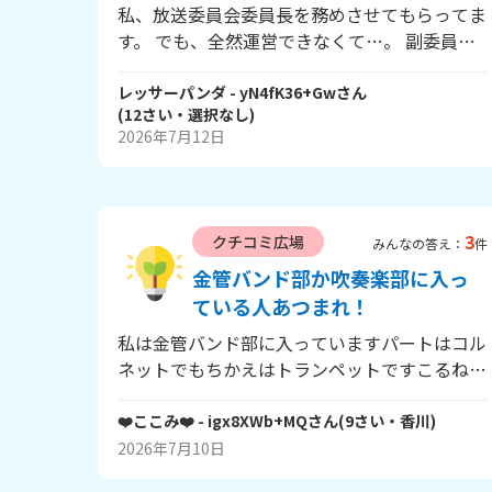
私、放送委員会委員長を務めさせてもらってま
す。 でも、全然運営できなくて…。 副委員長
もメンバーもやる気ゼロ！ 放送ミスったらす
ぐ責めるし、、 私だってこういう委員会にし
レッサーパンダ
- yN4fK36+Gw
さん
(
12
さい・
選択なし
)
たくなかったのに！ どうすればよいと思いま
2026年7月12日
すか？ また、みなさんの委員会の悩みを教え
てください。 よろしくお願いします。
3
クチコミ広場
みんなの答え：
件
金管バンド部か吹奏楽部に入っ
ている人あつまれ！
私は金管バンド部に入っていますパートはコル
ネットでもちかえはトランペットですこるねっ
とパートは10超えでいますここで質問あなた
の学年金管か吹奏楽とパートを教えてください
❤️ここみ❤️
- igx8XWb+MQ
さん
(
9
さい・
香川
)
それではばいばい(^o^)
2026年7月10日