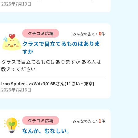
2026年7月19日
0
クチコミ広場
みんなの答え：
件
クラスで目立てるものはありま
すか
クラスで目立てるものはありますか ある人は
教えてください
Iron Spider
- zxWdz3016B
さん
(
11
さい・
東京
)
2026年7月16日
1
クチコミ広場
みんなの答え：
件
なんか、むなしい。