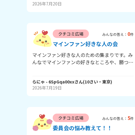
か♪ 恋愛、思い出、失敗談などどんなことで
2026年7月20日
も話してもらって大丈夫です♪ みんなの夏祭
りエピソードいっぱい聞かせてね❄️
0
クチコミ広場
みんなの答え：
件
マインファン好きな人の会
マインファン好きな人のための集まりです。み
んなでマインファンの好きなところや、勝つた
めのコツやお悩みをどんどん話してね ちなみ
に私は、 好きなところ❤️チャットができてい
らにゃ
- 6SpGqa00xx
さん
(
10
さい・
東京
)
ろんなモードがあるのが好き。スカイウォー
2026年7月19日
ズ、ペット強奪、レイド（襲撃）が好きです。
悩み😫は、ペットのやつで二階建てにする方
法を教えて欲しいです。
5
クチコミ広場
みんなの答え：
件
委員会の悩み教えて！！