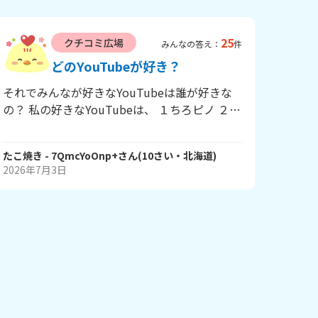
25
クチコミ広場
みんなの答え：
件
どのYouTubeが好き？
それでみんなが好きなYouTubeは誰が好きな
の？ 私の好きなYouTubeは、 １ちろピノ ２ポ
ッピンズ ３赤坂の箱 くらいですネミナさんの
推しのYouTubeでもいいので 教えてください
たこ焼き
- 7QmcYoOnp+
さん
(
10
さい・
北海道
)
2026年7月3日