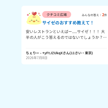
2
クチコミ広場
みんなの答え：
件
サイゼのおすすめ教えて！
安いレストランといえばー.....サイゼ！！！ 大
半の人がこう答えるのではないでしょうか？
そこで！みんなのサイゼのおすすめ教えて下さ
い！ 質問してるやつが言うのは変だけど、私
ちぇりー
- +yFtJZUkqX
さん
(
11
さい・
東京
)
はたらこパスタ（スパゲッティかも）と辛味チ
2026年7月8日
キン！ 安いからって食べまくっちゃわないよ
うにしましょう..