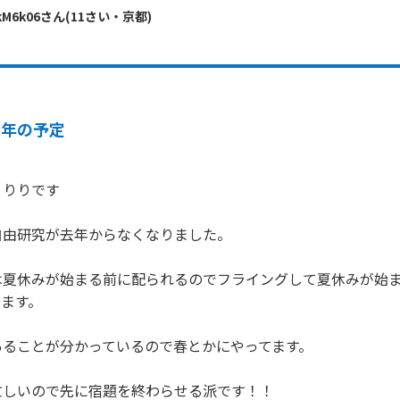
kM6k06
さん
(
11
さい・
京都
)
今年の予定
りりです

由研究が去年からなくなりました。

は夏休みが始まる前に配られるのでフライングして夏休みが始
ます。

ることが分かっているので春とかにやってます。

忙しいので先に宿題を終わらせる派です！！