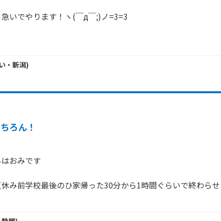
いでやります！ヽ(￣д￣;)ノ=3=3

！
い・
新潟
)
もちろん！
はおみです

休み前学校最後のひ家帰った30分から1時間ぐらいで終わらせた