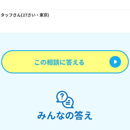
スタッフ
さん
(
27
さい・
東京
)
この相談に答える
みんなの答え