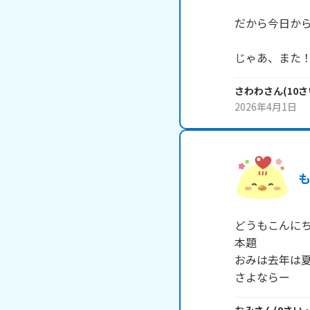
だから今日から急
じゃあ、また
さわわ
さん
(
10
さ
2026年4月1日
どうもこんにち
本題

おみは去年は夏
さよならー