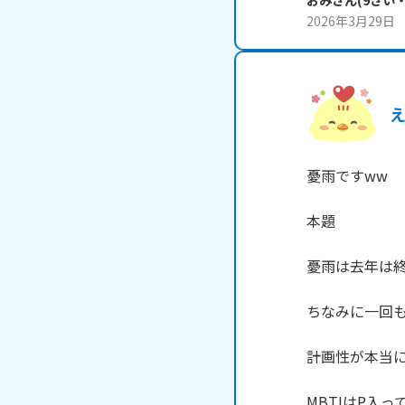
おみ
さん
(
9
さい
2026年3月29日
え
憂雨ですww

本題

憂雨は去年は終
ちなみに一回も
計画性が本当に