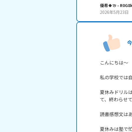
優希🍀🍈
- R0G8
2026年5月23日
こんにちは～　
私の学校では自
夏休みドリル
て、終わらせて
読書感想文はあ
夏休みは塾で