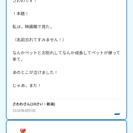
さわわです！

！本題！

私は，映画館で見た，

（名前忘れてすみません！）

なんかペットとお別れしてなんか成長してペットが帰って
来て，

あのとこが泣けました！

じゃあ，また！

さわわ
さん
(
10
さい・
新潟
)
2026年4月5日