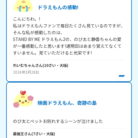
ドラえもんの感動!
こんにちわ。!

私はドラえもんファンで毎日たくさん見ているのですが、
そんな私が感動したのは、

STAND BY ME ドラえもん2の、のび太と静香ちゃんの愛
が一番感動したと思います!通常回はあまり覚えてなくて
すいません。見ていただけると光栄です!
れいむちゃん
さん
(
10
さい・
大阪
)
2026年3月28日
映画ドラえもん、奇跡の島
のび太とぺットお別れするシーンが泣けました
最強王
さん
(
7
さい・
大阪
)