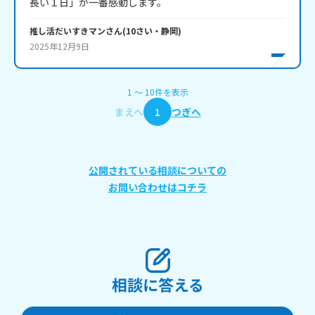
長い１日」が一番感動します。
推し活だいすきマン
さん
(
10
さい・
静岡
)
2025年12月9日
1
〜
10
件
を表示
まえへ
1
つぎへ
公開されている相談についての
お問い合わせはコチラ
相談に答える