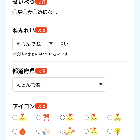
せいべつ
必須
男
女
選択なし
ねんれい
必須
さい
※投稿できるのは5〜19さいです
都道府県
必須
アイコン
必須