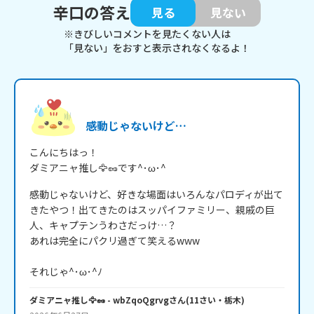
辛口の答え
見る
見ない
※きびしいコメントを見たくない人は
「見ない」をおすと表示されなくなるよ！
感動じゃないけど…
こんにちはっ！

ダミアニャ推し🦅🥜です^･ω･^
感動じゃないけど、好きな場面はいろんなパロディが出て
きたやつ！出てきたのはスッパイファミリー、親戚の巨
人、キャプテンうわさだっけ…？

あれは完全にパクリ過ぎて笑えるwww

それじゃ^･ω･^ﾉ
ダミアニャ推し🦅🥜
- wbZqoQgrvg
さん
(
11
さい・
栃木
)