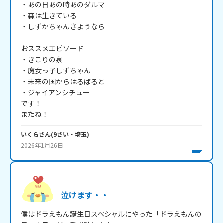
・あの日あの時あのダルマ

・森は生きている

・しずかちゃんさようなら

おススメエピソード

・きこりの泉

・魔女っ子しずちゃん

・未来の国からはるばると

・ジャイアンシチュー

です！

またね！
いくら
さん
(
9
さい・
埼玉
)
2026年1月26日
泣けます・・
僕はドラえもん誕生日スペシャルにやった「ドラえもんの