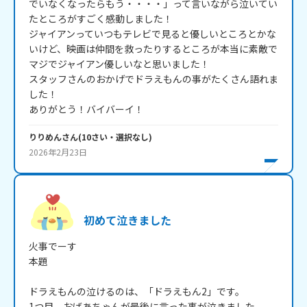
でいなくなったらもう・・・・」って言いながら泣いてい
たところがすごく感動しました！

ジャイアンっていつもテレビで見ると優しいところとかな
いけど、映画は仲間を救ったりするところが本当に素敵で
マジでジャイアン優しいなと思いました！

スタッフさんのおかげでドラえもんの事がたくさん語れま
した！

ありがとう！バイバーイ！
りりめん
さん
(
10
さい・
選択なし
)
2026年2月23日
初めて泣きました
火事でーす

本題

ドラえもんの泣けるのは、「ドラえもん2」です。

1つ目　おばあちゃんが最後に言った事が泣きました。
