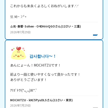
これからも末永くよろしくおねがいします.ᐟ.ᐟ

소희·奏響·Sohee
- O4DHrirQGO
さん
(
12
さい・
三重
)
2026年7月29日
감사합니다～！
あんにょーん！MOCHITZUです！
前より一段と使いやすくなって良かったです！

ありがとうございます！

ｱﾘｶﾞﾄｳ!(*ᴗ͈ˬᴗ͈)ꕤ*.ﾟ
MOCHITZU
- kM/5PyuDLS
さん
(
11
さい・
東京
)
2026年7月29日