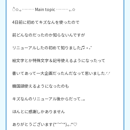
ੈ✩.｡……… Main topic ……… ｡.✩

4日前に初めてキズなんを使ったので

前どんなのだったのか知らないんですが

リニューアルしたの初めて知りました♫ ⋆₊˚

絵文字とか特殊文字＆記号使えるようになったって

書いてあって一大企画だったんだなって思いました.ᐟ.ᐟ

韓国語使えるようになったのも

キズなんのリニューアル後からだって...。

ほんとに感謝しかありません

ありがとうございます(*˘︶˘*).｡.:*♡
