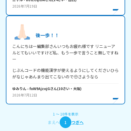
2026年7月19日
後一歩！！
こんにちはー編集部さんいつもお疲れ様です リニューア
ルとてもいいですけど私、もう一歩で言うこと無しですね
ー
じぶんコードの機能漢字が使えるようにしてくださいひら
がなじゃあんまり出てこないので🥺さようなら
ゆみりん
- foW9AjzojG
さん
(
10
さい・
大阪
)
2026年7月12日
1
〜
10
件
を表示
まえへ
1
つぎへ