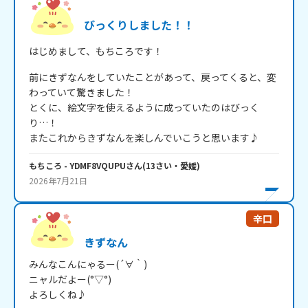
びっくりしました！！
はじめまして、もちころです！
前にきずなんをしていたことがあって、戻ってくると、変
わっていて驚きました！

とくに、絵文字を使えるように成っていたのはびっく
り…！

またこれからきずなんを楽しんでいこうと思います♪
もちころ
- YDMF8VQUPU
さん
(
13
さい・
愛媛
)
2026年7月21日
辛口
きずなん
みんなこんにゃるー(´∀｀)

ニャルだよー(°▽°)

よろしくね♪