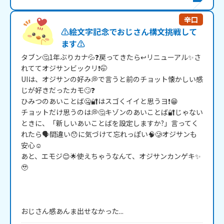
辛口
⚠️絵文字記念でおじさん構文挑戦して
ます⚠️
タブン🤔1年ぶりカナ💦❓戻ってきたら↩リニューアル✨️さ
れててオジサンビックリ❗🤭

UIは、オジサンの好み💭で言うと前のチョット懐かしい感
じが好きだったカモ🙄❓

ひみつのあいことば🤐🔐はスゴくイイと思うヨ❗😁

チョットだけ思うのは💭🤔キゾンのあいことば🔐じゃない
ときに、「新しいあいことばを設定しますか?」言ってく
れたら🗣間違い😯に気づけて忘れっぽい🧠🥲オジサンも
安心☺️

あと、エモジ😊🌟使えちゃうなんて、オジサンカンゲキ✨️
🥹

おじさん感あんま出せなかった...