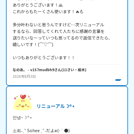
ありがとうございます！🙏

これからもたーくさん使います！🔥💪

多分叶わないと思うんですけど⋯次リニューアル

するなら、回答してくれて人たちに感謝の言葉を

送りたいなーっていつも思ってるので返信できたら、

嬉しいです！(⌒▽⌒)

いつもありがとうございます！！
なのあ。
- v1S7mudbh9
さん
(
11
さい・
栃木
)
2026年8月3日
リニューアル☽꙳⋆
안녕~☽꙳⋆

소희˗ˏˋ Sohee ˎˊ˗だよฅ(･¨ ●)
