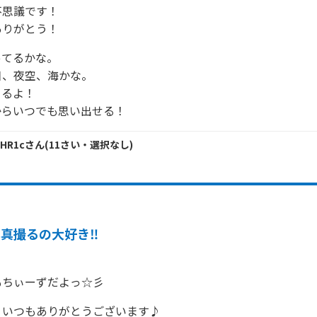
思議です！

ありがとう！
てるかな。

、夜空、海かな。

るよ！

からいつでも思い出せる！
vHR1c
さん
(
11
さい・
選択なし
)
真撮るの大好き‼️
もちぃーずだよっ☆彡
いつもありがとうございます♪
