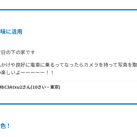
趣味に活用
夕日の下の家です
出かけや良好に電車に乗るってなったらカメラを持って写真を取
の楽しいよーーーーー！！
MbC3Atxu2
さん
(
10
さい・
東京
)
景色！