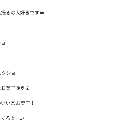
撮るの大好きです❤️

ョ

クショ

菓子🍪🍭🍘

いい😍お菓子！

てるよー🤳
