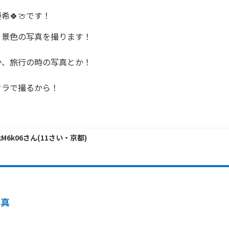
希🍀🍈です！
景色の写真を撮ります！

、旅行の時の写真とか！

ラで撮るから！

kM6k06
さん
(
11
さい・
京都
)
写真