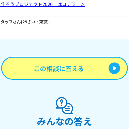
作ろうプロジェクト2026」はコチラ！＞
スタッフ
さん
(
29
さい・
東京
)
この相談に答える
みんなの答え