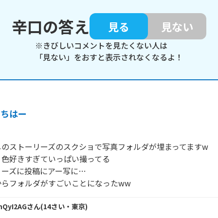
辛口の答え
見る
見ない
※きびしいコメントを見たくない人は
「見ない」をおすと表示されなくなるよ！
うちはー
のストーリーズのスクショで写真フォルダが埋まってますw

色好きすぎていっぱい撮ってる

ーズに投稿にアー写に…

からフォルダがすごいことになったww
jhQyI2AG
さん
(
14
さい・
東京
)